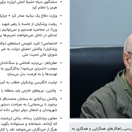
سخنگوی سپاه «شرط اصلی ایران» برای 
هرمز را اعلام کرد
وزارت دفاع یک بیانیه صادر کرد + جزئی
روایت پزشکیان از جلسه با رهبر شهید د
وزرا/ در محاصره هستیم و نمی‌توانیم بن
عده‌ای در داخل نمی‌خواهند تحریم‌ها ب
اختصاصی/ تایید تلویحی استعفای ذوال
پزشکیان/ واکنش اعضای دولت به خبر ا
شورای عالی امنیت ملی
عطریانفر: بی‌تردید فحاشی و سنگ‌انداز
موجب دلسردی می‌شود/ به‌کارگیری به 
تهدیدها را به فرصت بدل می‌سازد
توئیت انگلیسی پزشکیان خطاب به آمریکا
ولایتی: نیروهای خارجی باید منطقه را 
واکنش زیدآبادی به سخنان محمدباقر خر
برخورد با بی‌حجابی/ به صراحت دستور 
شهروندان و اشغال دوایر دولتی داده ا
معاون پزشکیان: رسانه، زمانی ارزشمند 
که آزادانه، شجاعانه و مسئولانه بگوید
بررسی راهکارهای همگرایی و همکاری به
هرگز از خبرنگاران نمی‌خواهد نقد را کنار