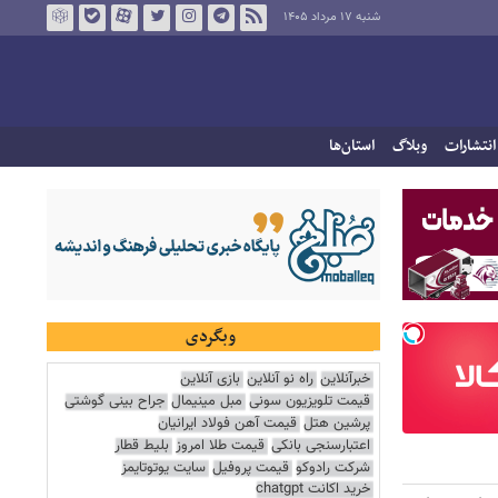
شنبه ۱۷ مرداد ۱۴۰۵
انتشارات
وبلاگ
استان‌ها
وبگردی
خبرآنلاین
راه نو آنلاین
بازی آنلاین
قیمت تلویزیون سونی
مبل مینیمال
جراح بینی گوشتی
پرشین هتل
قیمت آهن فولاد ایرانیان
اعتبارسنجی بانکی
قیمت طلا امروز
بلیط قطار
شرکت رادوکو
قیمت پروفیل
سایت یوتوتایمز
خرید اکانت chatgpt