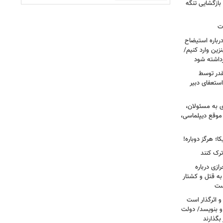
بازگشایی تنگه
ات
رباره استیضاح
زین وارد کنیم/
رداشته شود
قدر توسط
ستعفای دبیر
ی به مسئولان،
موقع دیپلماسی،
؛ هرگز دوباره!
ترک کنند
ازی درباره
به قتل و کشتار
ست
و اثرگذار است
 و بنویسد/ دولت
 بگذارند