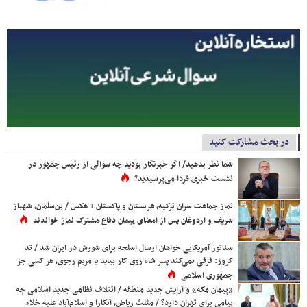
در بحث مشارکت کنید
شما نظر بدهید/ اگر خبرنگار بودید چه سوالی از رئیس جمهور در
نشست خبری فردا می‌پرسیدید؟
نماز جماعت سران ترکیه، عربستان و پاکستان + عکس / بن‌سلمان، شهباز
شریف و اردوغان پس از امضای پیمان دفاع مشترک نماز خواندند
سناتور آمریکایی خواهان ارسال اسلحه برای شورش در ایران شد / تد
کروز: فرقی نمی‌کند پسر شاه روی کار بیاید یا مریم رجوی، هر کسی جز
جمهوری اسلامی
«پیمان مکه» و آرایش جدید منطقه / ائتلاف نظامی جدید اسلامی چه
پیامی برای تهران دارد؟ / مثلث ریاض، آنکارا و اسلام‌آباد علیه خلاء