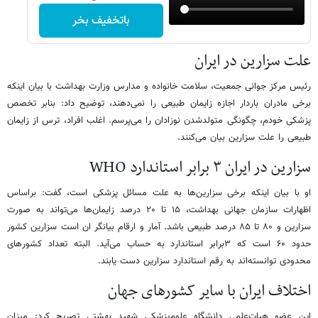
باتخفیف بخر
علت سزارین در ایران
رئیس مرکز جوانی جمعیت، سلامت خانواده و مدارس وزارت بهداشت با بیان اینکه
برخی مادران باردار اجازه زایمان طبیعی را نمی‌دهند، توضیح داد: بنابر تخصص
پزشکی خودم، چگونگی متولدشدن نوزادان را می‌پرسم. اغلب افراد، ترس از زایمان
طبیعی را علت سزارین بیان‌ می‌کنند.
سزارین در ایران ۳ برابر استاندارد WHO
او با بیان اینکه برخی سزارین‌ها به علت مسائل پزشکی است، گفت: براساس
اظهارات سازمان جهانی بهداشت، ۱۵ تا ۲۰ درصد زایمان‌ها می‌تواند به صورت
سزارین و ۸۰ تا ۸۵ درصد طبیعی باشد. آمار و ارقام بیانگر ان است سزارین کشور
حدود ۶۰ است که ۳برابر استاندارد به حساب می‌آید. البته تعداد کشورهای
محدودی توانسته‌اند به رقم استاندارد سزارین دست‌ یابند.
اختلاف ایران با سایر کشورهای جهان
این عضو هیات‌علمی دانشگاه علوم‌پزشکی شهید بهشتی تصریح کرد: میزان