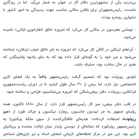
بی‌تردید یکی از مشهورترین دفاتر کار در جهان به شمار می‌آید. اما در روزگاری
نخست، رئیس‌جمهوران برای یافتن مکانی مناسب جهت رسیدگی به امور کشور با
دشواری روبه‌رو بودند:
- توماس جفرسون در مکانی کار می‌کرد که امروزه «اتاق ناهارخوری ایالتی» نامیده
می‌شود.
- آبراهام لینکلن در اتاقی کار می‌کرد که امروزه به نام «اتاق خواب لینکلن» شناخته
می‌شود و میز خود را به‌ گونه‌ای قرار داده بود که به بنای یادبود واشینگتن که
هنوز در حال ساخت بود، مشرف باشد.
تئودور روزولت بود که تصمیم گرفت رئیس‌جمهور واقعاً به یک فضای کاری
اختصاصی نیاز دارد، اما بیش از ۳۰ سال طول کشید تا در دوران ریاست‌جمهوری
فرانکلین روزولت، دفتر بیضی‌شکلی که امروزه می‌شناسیم، طراحی و ساخته شود.
در قلب دفتر بیضی، میز کار رئیس‌جمهور قرار دارد. از سال ۱۸۸۰ تاکنون، همه
رؤسای ‌جمهور به ‌جز لیندون جانسون، ریچارد نیکسون و جرالد فورد از «
میز
رِزولوت»
استفاده کرده‌اند؛ هدیه‌ای غافلگیرکننده از سوی ملکه ویکتوریا به
رئیس‌جمهور روترفورد که نشانه‌ای از دوستی پایدار میان ایالات متحده و بریتانیای
کبیر بود. این میز در مرکز لحظه‌های تاریخیِ امضای اسناد و نیز بازی‌های شبانه‌ی