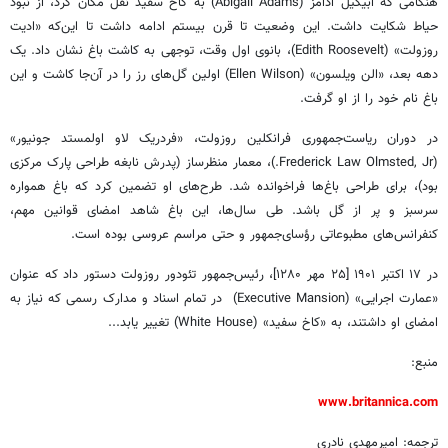
هنگامی که ابیگیل آدامز (Abigail Adams) به کاخ سفید نقل مکان کرد، از نبود
حیاط شکایت داشت. این وضعیت تا قرن بیستم ادامه داشت تا این‌که «ادیت
روزولت» (Edith Roosevelt)، بانوی اول وقت، توجهی به کاشت باغ نشان داد. یک
دهه بعد، «الن ویلسون» (Ellen Wilson) اولین گل‌های رز را در آن‌جا کاشت و این
باغ نام خود را از او گرفت.
در دوران ریاست‌جمهوری فرانکلین روزولت، «فردریک لاو اولمستد جونیور»
(Frederick Law Olmsted, Jr.)، معمار منظرساز (پدرش نابغه‌ طراحی پارک مرکزی
بود)، برای طراحی باغ‌ها فراخوانده شد. طرح‌های او تضمین کرد که باغ همواره
سرسبز و پر از گل باشد. طی سال‌ها، این باغ شاهد امضای قوانین مهم،
کنفرانس‌های مطبوعاتی رؤسای‌جمهور و حتی مراسم عروسی بوده است.
در ۱۷ اکتبر ۱۹۰۱ [۲۵ مهر ۱۲۸۰]، رئیس‌جمهور تئودور روزولت دستور داد که عنوان
«عمارت اجرایی» (Executive Mansion) در تمام اسناد و مدارک رسمی که نیاز به
امضای او داشتند، به «کاخ سفید» (White House) تغییر یابد...
منبع:
www.britannica.com
ترجمه: امیرمهدی نادری