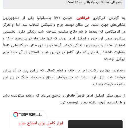
همچنان «خانه مردم» باقی مانده است.
به گزارش خبرگزاری
خبرآنلاین
، خیابان ۱۶۰۰ پنسیلوانیا یکی از مشهورترین
نشانی‌های جهان است. این مکان توسط جرج واشینگتن انتخاب شد، اما او هرگز
در اقامتگاهی که بعدها با نام «کاخ سفید» شناخته شد، زندگی نکرد. نخستین
ساکنان رسمی آن، جان و ابیگیل آدامز بودند که تنها چند ماه در سال‌های ۱۸۰۰ و
۱۸۰۱ در «خانه رئیس‌جمهور» زندگی کردند. آن‌ها درباره این مکان دیدگاه‌هایی کاملاً
متفاوت داشتند، به‌ طوری‌که جان آدامز در دومین شب اقامتش در آن خانه برای
ابیگیل نوشت:
«خداوندا، بهترین برکات را بر این خانه و تمام کسانی که از این پس در آن ساکن
خواهند شد، نازل فرما. باشد که جز مردمان صادق و خردمند هرگز در زیر این
سقف حکومت نکنند.»
از سوی دیگر، ابیگیل آدامز ظاهراً خانه‌ای را ترجیح می‌داد که «آماده سکونت» باشد
و با دلسردی آن‌چه یافته بود را توصیف کرد:
ابزار کامل برای اصلاح مو و