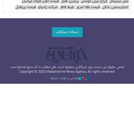
مبل مینیمال
جراح بینی گوشتی
پرشین هتل
قیمت آهن فولاد ایرانیان
اعتبارسنجی بانکی
قیمت طلا امروز
بلیط قطار
شرکت رادوکو
قیمت پروفیل
نسخه دسکتاپ
تمامی حقوق این سایت برای خبرآنلاین محفوظ است. نقل مطالب با ذکر منبع بلامانع است.
Copyright © 2025 khabaronline News Agancy, All rights reserved
طراحی و تولید: نستوه