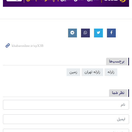
برچسب‌ها
زلزله
زلزله تهران
زمین
نظر شما