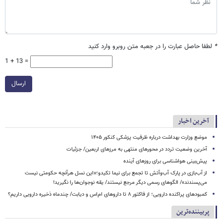
*
لطفا حاصل عبارت را در جعبه متن روبرو وارد کنید
1 + 13 =
ارسال
آخرین اخبار
موضع وزارت بهداشت درباره ظرفیت پزشکی کنکور ۱۴۰۵
آخرین وضعیت تردد در محورهای منتهی به مرزهای اربعین/ جزئیات
پیش‌بینی هواشناسی برای روزهای آینده
از آب‌بازی در پارک آب‌وآتش تا تجمع برای نیما تکیدو؛«این نسل هرآنچه حکومتی نیست
می‌پسندند»/ الگوهای رسمی دیگر مرجع نیستند/ یقه نوجوان‌ها را نگیرید!
کمبودهای پراکنده دارویی؛ از فاکتور ۸ تا داروهای ام‌اس و دیابت/ چندماه ذخیره دارویی داریم؟
پربیننده‌ترین