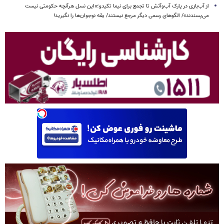
از آب‌بازی در پارک آب‌وآتش تا تجمع برای نیما تکیدو؛«این نسل هرآنچه حکومتی نیست
می‌پسندند»/ الگوهای رسمی دیگر مرجع نیستند/ یقه نوجوان‌ها را نگیرید!