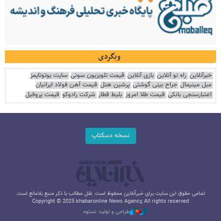
وبگردی
خبرآنلاین
راه نو آنلاین
بازی آنلاین
قیمت تلویزیون سونی
سایت یوتوتایمز
مبل مینیمال
جراح بینی گوشتی
پرشین هتل
قیمت آهن فولاد ایرانیان
اعتبارسنجی بانکی
قیمت طلا امروز
بلیط قطار
شرکت رادوکو
قیمت پروفیل
نسخه دسکتاپ
تمامی حقوق این سایت برای خبرآنلاین محفوظ است. نقل مطالب با ذکر منبع بلامانع است.
Copyright © 2025 khabaronline News Agancy, All rights reserved
طراحی و تولید: نستوه