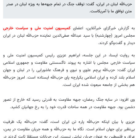
حزب‌الله لبنان در ایران، گفت: توقف جنگ در تمام جبهه‌ها به ویژه لبنان در صدر
متن توافق ما با آمریکاست.
به گزارش خبرگزای خبرآنلاین، اعضای
کمیسیون امنیت ملی و سیاست خارجی
مجلس امروز (چهارشنبه) با سید عبدالله صفی‌الدین نماینده حزب‌الله لبنان در ایران
دیدار و گفت‌وگو کردند.
به روایت ایسنا، در این جلسه، ابراهیم عزیزی رئیس کمیسیون امنیت ملی و
سیاست خارجی مجلس با اشاره به پیوند ناگسستنی مقاومت و جمهوری اسلامی
ایران گفت: حزب‌الله پرچم علوی و نبوی و فرهنگ عاشورایی را در لبنان و جهان
اسلام بلند کرده و ایران اسلامی یکپارچه پای حزب‌الله ایستاده است. امروز حزب‌الله
هم بخشی از جامعه مبعوث شده ایران است.
وی افزود: در سایه جنگ رمضان، جبهه مقاومت به قدرتی رسید که خارج از تصور
دشمن بود. جبهه مقاومت در همه ساحات قدرت خود را به رخ جهانیان کشید.
عزیزی با بیان اینکه حزب‌الله پاره تن ایران است، گفت: حزب‌الله یک ظرفیت
بی‌نظیر برای جهان اسلام است. نگاه ما به حزب‌الله و همه جریان مقاومت در یمن،
عراق و فلسطین به عنوان جریان نیابتی نیست. این جریانات مستقلا ثابت کردند در