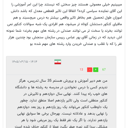
میبینیم خیلی معمولی هستند چیز سختی که نیستند چرا این امر آموزشی را
این آقای نماینده سیاسی کرده؟ اتفاقا این تاثیر قعطعی معدل که باشد دانش
اموزان طول تحصیل هم بخاطر تاثیر واقعی بیشتر به درس میچسبند و هم
مافیای کنکور دستشان کوتاه تر میشود، هم افرادی یک شبه سوالات کنکور نمی
توانند بخرند یا سخت تر می توانند صندلی در رشته های مهم بخرند؛ شما نمونه
اش دیدید که در زمانی آقای پور عباس رییس سازمان سنجش بود چندین هزار
نفر را که با تقلب و صندلی خریدن وارد رشته های مهم شده بو
۱۴:۱۴ - ۱۴۰۵/۰۳/۱۵
13
67
من هم دبیر آموزش و پرورش هستم 35 سال تدریس، هرگز
ندیدم کسی با درس نخواندن در مدرسه به رشته ها و دانشگاه
های خوب راه پیدا کنند. نهایی سال دوازدهم و تاثیرش در
کنکور منطقی است ولی تاثیر یازدهم اصلا منطق ندارد. چطور
یک داوطلب کنکور می‌تواند یک روز یازدهم و روز بعد دوازدهم
را نهایی بدهد و عادلانه نیست. بهرحال برخی ها سوابق نهایی
یازدهم ندارند. یا اگر یک نفر فقط یک روز مریض شود یا هر
مشکلی پیدا کند نمره صفر بگیرد عملا از کنکور حذف شده است