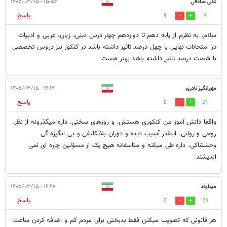
علی صادقی
۱۵:۵۲ - ۱۴۰۵/۰۳/۱۵
پاسخ
9
4
سلام. به نظرم از پایه دهم تا دوازدهم چهار درس دینی، زبان، عربی و ادبیات
در امتحانات نهایی با چهل درصد تاثیر داشته باشد در کنکور نیز دروس تخصصی
با شصت درصد تاثیر داشته باشد بهتر هست
مهرانگیز نادری
۱۶:۱۲ - ۱۴۰۵/۰۳/۱۵
پاسخ
0
21
واقعا دانش آموز من کنکوری هستش. و روزهای سختی. داره میگذرونه از نظر.
روحي و روانی. اینقدر آسيب دیده و دوران بلاتکلیفی و بی انگیزه گی
وحشتناکی. داره طی میکنه و متاسفانه هیچ یک از مسؤلین چاره ای نمی
اندیشند
میناوند
۱۶:۲۸ - ۱۴۰۵/۰۳/۱۵
پاسخ
3
23
هر قانونی که تصویب میکنن فقط بدبختی برای مردم کم و اضافه کردن ساعت