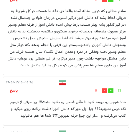
سلام مطالبی که دراین مقاله آمده واقعا دق دقه ما هست، در کل شرایط به
طریقی لحاط بشه که دانش آموز درگیر استرس در زمان طولانی چندسال نشه
،در گیر کنکور بشه بهتر هست،بارها پیش آمده دانش آموز از طرف معلم ومدیر
مرکز بصورت مغرضانه وبدبینانه برخورد میکنن،و درنتیجه باذهنیت بد به دانش
آموز نمره میدهند،وچه بهتر میشد که فقط سازمان سنجش محل تشخیص
وسنجش دانش آموزان باشد،وسیستم این فرض را انجام بدهد ،که دیگر مثل
معلم ومدیر ،حب وبغض در نمره ومعدن اعمال نکند،۲ سال هست فرزند من
بااین مشکل مواجهه داشت،چون مدیر مرکز یه فر غیر منطقی بود ،وعلیه دانش
آموز من جلوی معلم ها سم پاشی می کرد،در کل یه فرد منفعل هست
۱۵:۴۵ - ۱۴۰۵/۰۳/۱۵
پاسخ
8
13
حالا هرچی رو بهونه کنید تا ،تأثیر قطعی رو بکنید مثبت!!! چرا حرفی از ترمیم
تک درس نمیزنید؟؟؟ چرا اول مهر که دانش آموزا داشت برنامه ریزی میکرد و
کتاب می‌گرفت و ....از این چیزا حرف نمیزدین؟؟؟ شما ها هم مافیایید