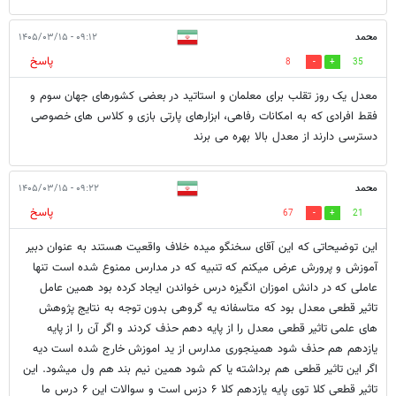
محمد
۰۹:۱۲ - ۱۴۰۵/۰۳/۱۵
پاسخ
8
35
معدل یک روز تقلب برای معلمان و استاتید در بعضی کشورهای جهان سوم و
فقط افرادی که به امکانات رفاهی، ابزارهای پارتی بازی و کلاس های خصوصی
دسترسی دارند از معدل بالا بهره می برند
محمد
۰۹:۲۲ - ۱۴۰۵/۰۳/۱۵
پاسخ
67
21
این توضیحاتی که این آقای سخنگو میده خلاف واقعیت هستند به عنوان دبیر
آموزش و پرورش عرض میکنم که تنبیه که در مدارس ممنوع شده است تنها
عاملی که در دانش اموزان انگیزه درس خواندن ایجاد کرده بود همین عامل
تاثیر قطعی معدل بود که متاسفانه یه گروهی بدون توجه به نتایج پژوهش
های علمی تاثیر قطعی معدل را از پایه دهم حذف کردند و اگر آن را از پایه
یازدهم هم حذف شود همینجوری مدارس از ید اموزش خارج شده است دیه
اگر این تاثیر قطعی هم برداشته یا کم شود همین نیم بند هم ول میشود. این
تاثیر قطعی کلا توی پایه یازدهم کلا ۶ دزس است و سوالات این ۶ درس ما