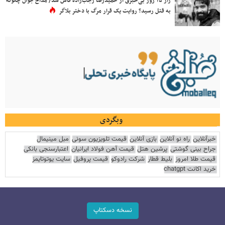
راز ۱۵ روز بی‌خبری از حمیدرضا رجب‌زاده فاش شد/ مداح جوان چگونه
به قتل رسید؟ روایت یک قرار مرگ با دختر بلاگر
وبگردی
خبرآنلاین
راه نو آنلاین
بازی آنلاین
قیمت تلویزیون سونی
مبل مینیمال
جراح بینی گوشتی
پرشین هتل
قیمت آهن فولاد ایرانیان
اعتبارسنجی بانکی
قیمت طلا امروز
بلیط قطار
شرکت رادوکو
قیمت پروفیل
سایت یوتوتایمز
خرید اکانت chatgpt
نسخه دسکتاپ