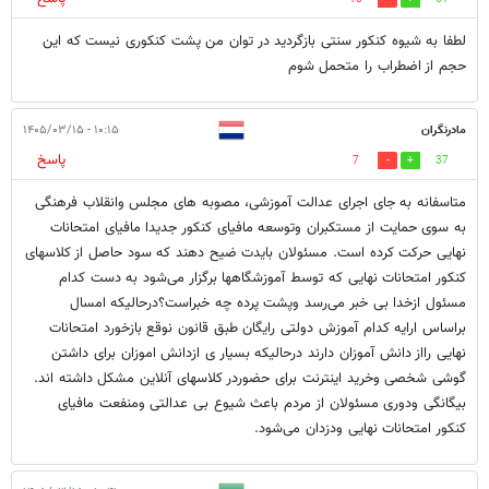
لطفا به شیوه کنکور سنتی بازگردید در توان من پشت کنکوری نیست که این
حجم از اضطراب را متحمل شوم
مادرنگران
۱۰:۱۵ - ۱۴۰۵/۰۳/۱۵
پاسخ
7
37
متاسفانه به جای اجرای عدالت آموزشی، مصوبه های مجلس وانقلاب فرهنگی
به سوی حمایت از مستکبران وتوسعه مافیای کنکور جدیدا مافیای امتحانات
نهایی حرکت کرده است. مسئولان بایدت ضیح دهند که سود حاصل از کلاسهای
کنکور امتحانات نهایی که توسط آموزشگاهها برگزار می‌شود به دست کدام
مسئول ازخدا بی خبر می‌رسد وپشت پرده چه خبراست؟درحالیکه امسال
براساس ارایه کدام آموزش دولتی رایگان طبق قانون نوقع بازخورد امتحانات
نهایی رااز دانش آموزان دارند درحالیکه بسیار ی ازدانش اموزان برای داشتن
گوشی شخصی وخرید اینترنت برای حضوردر کلاسهای آنلاین مشکل داشته اند.
بیگانگی ودوری مسئولان از مردم باعث شیوع بی عدالتی ومنفعت مافیای
کنکور امتحانات نهایی ودزدان می‌شود.