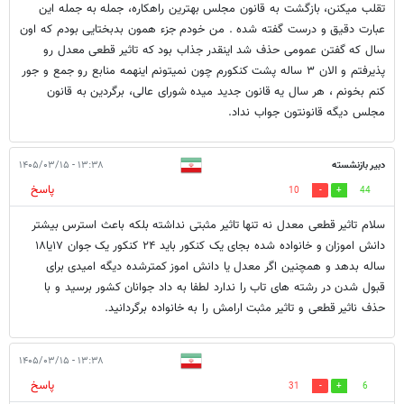
تقلب میکنن، بازگشت به قانون مجلس بهترین راهکاره، جمله به جمله این
عبارت دقیق و درست گفته شده . من خودم جزء همون بدبختایی بودم که اون
سال که گفتن عمومی حذف شد اینقدر جذاب بود که تاثیر قطعی معدل رو
پذیرفتم و الان ۳ ساله پشت کنکورم چون نمیتونم اینهمه منابع رو جمع و جور
کنم بخونم ، هر سال یه قانون جدید میده شورای عالی، برگردین به قانون
مجلس دیگه قانونتون جواب نداد.
دبیر بازنشسته
۱۳:۳۸ - ۱۴۰۵/۰۳/۱۵
پاسخ
10
44
سلام تاثیر قطعی معدل نه تنها تاثیر مثبتی نداشته بلکه باعث استرس بیشتر
دانش اموزان و خانواده شده بجای یک کنکور باید ۲۴ کنکور یک جوان ۱۷یا۱۸
ساله بدهد و همچنین اگر معدل یا دانش اموز کمترشده دیگه امیدی برای
قبول شدن در رشته های تاب را ندارد لطفا به داد جوانان کشور برسید و با
حذف ناثیر قطعی و تاثیر مثبت ارامش را به خانواده برگردانید.
۱۳:۳۸ - ۱۴۰۵/۰۳/۱۵
پاسخ
31
6