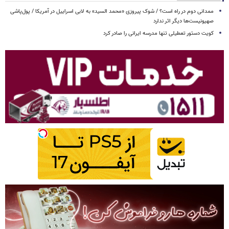
ممدانی دوم در راه است؟ / شوک پیروزی «محمد السید» به لابی اسراییل در آمریکا / پول‌پاشی
صهیونیست‌ها دیگر اثر ندارد
کویت دستور تعطیلی تنها مدرسه ایرانی را صادر کرد