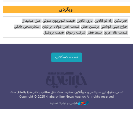
وبگردی
خبرآنلاین
راه نو آنلاین
بازی آنلاین
قیمت تلویزیون سونی
مبل مینیمال
جراح بینی گوشتی
پرشین هتل
قیمت آهن فولاد ایرانیان
اعتبارسنجی بانکی
قیمت طلا امروز
بلیط قطار
شرکت رادوکو
قیمت پروفیل
نسخه دسکتاپ
تمامی حقوق این سایت برای خبرآنلاین محفوظ است. نقل مطالب با ذکر منبع بلامانع است.
Copyright © 2025 khabaronline News Agancy, All rights reserved
طراحی و تولید: نستوه