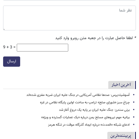
*
لطفا حاصل عبارت را در جعبه متن روبرو وارد کنید
9 + 3 =
ارسال
آخرین اخبار
آسوشیتدپرس: صدها نظامی آمریکایی در جنگ علیه ایران ضربه مغزی شده‌اند
چراغ سبز «شورای صلح» ترامپ به ساخت اولین پایگاه نظامی در غزه
برنی سندرز: جنگ علیه ایران بر پایه یک دروغ آغاز شد
بیانیه مهم نیروهای مسلح یمن درباره «یک عملیات گسترده و ویژه»
ادعای شبکه «الحدث» درباره ایجاد گذرگاه موقت در تنگه هرمز
پربیننده‌ترین