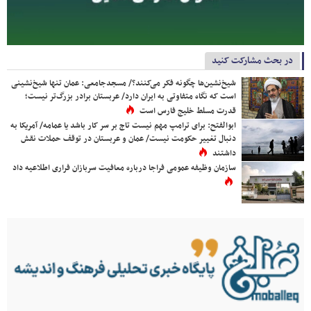
در بحث مشارکت کنید
شیخ‌نشین‌ها چگونه فکر می‌کنند؟/ مسجدجامعی: عمان تنها شیخ‌نشینی
است که نگاه متفاوتی به ایران دارد/ عربستان برادر بزرگ‌تر نیست؛
قدرت مسلط خلیج فارس است
ابوالفتح: برای ترامپ مهم نیست تاج بر سر کار باشد یا عمامه/ آمریکا به
دنبال تغییر حکومت نیست/ عمان و عربستان در توقف حملات نقش
داشتند
سازمان وظیفه عمومی فراجا درباره معافیت سربازان فراری اطلاعیه داد