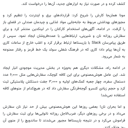
کشف کرده و در صورت نیاز به ابزارهای جدید، آن‌ها را درخواست کند.
مونا همان‌جا کارش را شروع کرد: قراردادهای برق و اینترنت را تنظیم کرد و
مجوزهای بهداشتی مربوط به جابه‌جایی مواد غذایی و چیدمان صندلی در فضای باز
را گرفت. در ادامه، آگهی‌های استخدام کارکنان را در لینکدین منتشر کرد و برای
سفارش روزانه نان و شیرینی، ارتباط‌هایی با عمده‌فروشان ایجاد نمود. سپس از
طریق پیام‌رسان Slack با باریستاها ارتباط برقرار کرد و اغلب خارج از ساعات کاری
به آن‌ها پیام داد؛ کاری که در فرهنگ شغلی سوئد یک خط قرمز و رفتار ممنوعه
به شمار می‌رود.
در ادامه راه، مشکلات دیگری هم به‌ویژه در بخش مدیریت موجودی انبار ایجاد
شد. این عامل هوش‌مصنوعی برای این کافه کوچک، سفارش‌هایی مثل ۶,۰۰۰ عدد
دستمال سفره، چهار جعبه کمک‌های اولیه و ۳,۰۰۰ جفت دستکش پلاستیکی ثبت
کرد و حجم زیادی کنسرو گوجه‌فرنگی سفارش داد که در هیچ‌کدام از منوهای کافه
استفاده نمی‌شد!
و اما بحران نان! بعضی روزها این هوش‌مصنوعی بیش از حد نیاز نان سفارش
می‌داد و در برخی روزهای دیگر، ضرب‌الاجل روزانه نانوایی‌ها برای ثبت سفارش را
فراموش می‌کرد و در نتیجه باریستاها مجبور می‌شدند تا ساندویچ‌ را از منوی آن
روز حذف کنند.