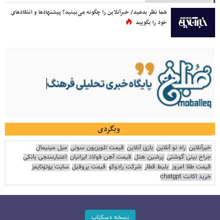
شما نظر بدهید/ خبرآنلاین را چگونه می‌بینید؟ پیشنهادها و انتقادهای
خود را بگویید
وبگردی
خبرآنلاین
راه نو آنلاین
بازی آنلاین
قیمت تلویزیون سونی
مبل مینیمال
جراح بینی گوشتی
پرشین هتل
قیمت آهن فولاد ایرانیان
اعتبارسنجی بانکی
قیمت طلا امروز
بلیط قطار
شرکت رادوکو
قیمت پروفیل
سایت یوتوتایمز
خرید اکانت chatgpt
نسخه دسکتاپ