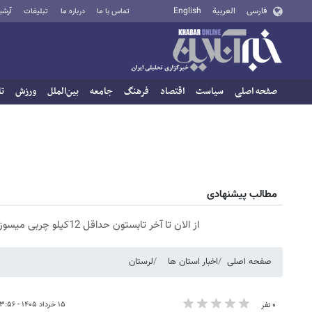
فارسی
العربية
English
تماس با ما
درباره ما
تبلیغات
آرشی
صفحه اصلی
سیاست
اقتصاد
فرهنگ
جامعه
بین‌الملل
ورزش
تا
مطالب پیشنهادی
از الان تا آخر تابستون حداقل 12کیلو چربی میسوزونی🧨
صفحه اصلی
اخبار استان ها
لرستان
۱۵ خرداد ۱۴۰۵ - ۱۳:۵۶
۰ نفر