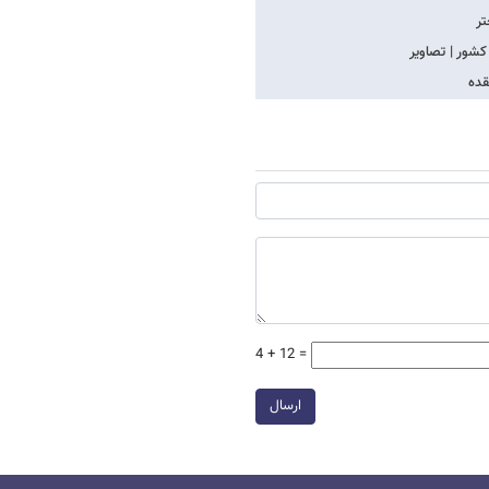
تر
شور | تصاویر
قده
4 + 12 =
ارسال