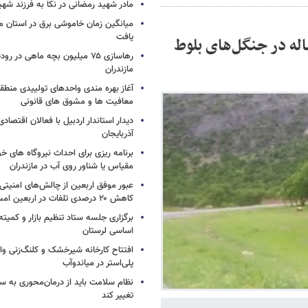
مادر شهید رمضانی در نکا به فرزند 
میانگین زمان خاموشی برق در استان م
یافت
 سال به دفن زباله در جنگل‌های بلوط
رهاسازی ۷۵ میلیون بچه ماهی در ر
مازندران
آغاز بهره مندی واحدهای تولییدی منطقه 
معافیت ها و مشوق های قانونی
دیدار استاندار اردبیل با فعالان اقتصا
آذربایجان
برنامه ریزی برای احداث نیروگاه های
مقیاس یا شناور روی آب در مازندران
عبور موفق اربعین از چالش‌های امنیتی 
کاهش ۲۰ درصدی تلفات در اربعین امسال
برگزاری جلسه ستاد تنظیم بازار و کمیته
اساسی لرستان
افتتاح کارخانه شیرخشک و کلنگ‌زنی واح
پلی‌استر در میاندوآب
نظام سلامت باید از درمان‌محوری به 
تغییر کند