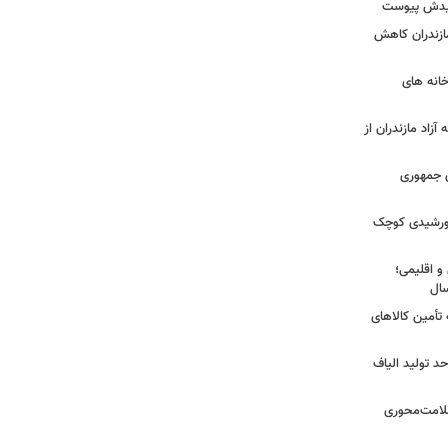
شهیدش پیوست
ازندران کاهش
ودخانه های
آزاد مازندران از
دی جمهوری
 خورشیدی کوچک
و اقلیمی؛
 تأمین کالاهای
د تولید الیاف
سلامت‌محوری