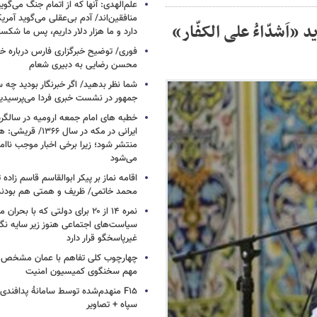
علم‌الهدی: آنها که از اتمام جنگ می‌گوی
«اَشدّاءُ علی الکفّار»
دارد و ما هزار دلار داریم، پس ما شکس
فوری/ توضیح خبرگزاری فارس درباره خب
محسن رضایی به دبیری شعام
شما نظر بدهید/ اگر خبرنگار بودید چه 
جمهور در نشست خبری فردا می‌پرسیدی
خطبه های امام جمعه ارومیه در سالگرد 
ایرانی در مکه در سال ۶۶
منتشر شود؛ زیرا برخی اخبار موجب ناا
می‌شود
اقامه نماز بر پیکر ابوالقاسم قاسم زاد
محمد خاتمی/ ظریف و همتی هم بودن
نمره ۱۴ از ۲۰ برای دولتی که با بح
سیاست‌های اجتماعی هنوز زیر سایه نگاه
غیرپاسخگو قرار دارد
چهارچوب کلی تفاهم با عمان مشخص
مهم سخنگوی کمیسیون امنیت
F۱۵ منهدم‌شده توسط سامانۀ پدافند
سپاه + تصاویر