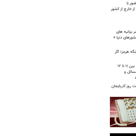
ور با
ز خارج از کشور
 بیانیه های
شورهای دنیا +
گه هرمز؛ اگر
محمودزاده: نمره مجلس دوازهم از ۲۰، بین ۱۱ تا ۱۲
سائل و
 روز آذربایجان