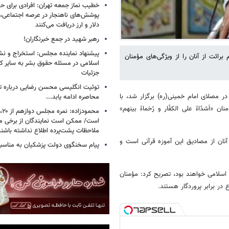
خطیب نماز جمعه تهران: افرادی برای حض
پوشش‌های ناهنجار در عرصه اجتماعی، ا
دلار و ارز دریافت می‌کنند
رهبر شهید در جمع خبرنگاران!
پیشنهاد نماینده مجلس: استخراج و نشر
برائت از آنان را از ویژگی‌های مؤمنان
اسلامی در مسئله حقوق بشر به سایر ک
جزئیات
توئیت انگلیسی محسن رضایی درباره تن
ر مصلای امام خمینی(ره) برگزار شد، با
محاصره ادامه یابد...
«اَشدّاءُ علی الکفّار و رُحَماءُ بینهم»
است/ ممکن است نمایندگان از برخی م
ملاحظات پشت‌پرده اطلاع نداشته باشند
 آنان از مصادیق این آموزه قرآنی است و
پیام سخنگوی دولت پزشکیان به مناسبت
اسلامی خواهند بود، تصریح کرد: مؤمنان
ر برابر پروردگار هستند.