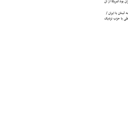
ن بود آمریکا از آن
لبنان با ایران /
ی با حزب نزدیک