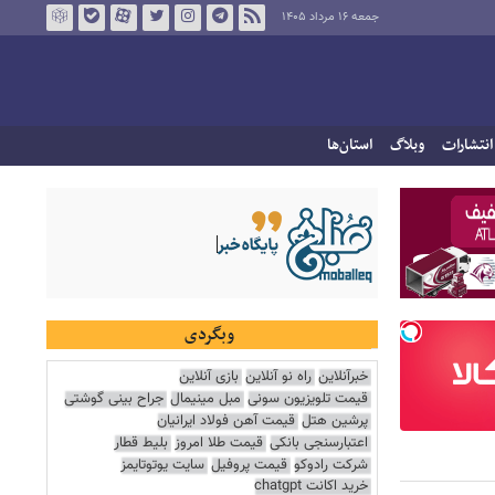
جمعه ۱۶ مرداد ۱۴۰۵
انتشارات
وبلاگ
استان‌ها
وبگردی
خبرآنلاین
راه نو آنلاین
بازی آنلاین
قیمت تلویزیون سونی
مبل مینیمال
جراح بینی گوشتی
پرشین هتل
قیمت آهن فولاد ایرانیان
اعتبارسنجی بانکی
قیمت طلا امروز
بلیط قطار
شرکت رادوکو
قیمت پروفیل
سایت یوتوتایمز
خرید اکانت chatgpt