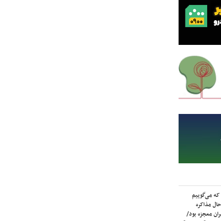
که می‌گوییم
حال مذاکره
ران معجزه بود/