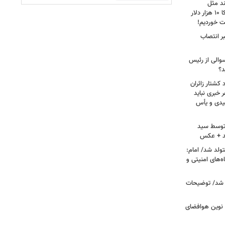
ند مثل
منافقین‌اند/ آدم بی‌عقلی می‌گوید آمریکا ۱۰ هزار دلار
ت خوردیم!
ر انتصاب
سوالی از رئیس
د؟
کشتار زائران
۱۳/ قریشی: هر خبری نباید
میدی و یأس
ه توسط سید
د + عکس
ران متولد شد/ امام:
‌های امنیتی و
 شد/ توضیحات
ی نوین هوافضای