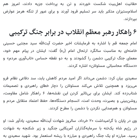
حقانیت اهل‌بیت شکست خوردند و تن به پرداخت جزیه دادند، امروز هم
اسلام‌ستیزان متکبر باید سر تسلیم فرود آورند و برای عبور از تنگه هرمز عوارض
بپردازند.
۶ راهکار رهبر معظم انقلاب در برابر جنگ ترکیبی
امام جمعه قم با اشاره به فرمایشات اخیر حضرت آیت‌الله سید مجتبی حسینی
خامنه‌ای به مناسبت سالگرد ارتحال امام (ره) گفت: ایشان در پیام مهم خود،
معمای جنگ ترکیبی دشمن را گشودند و به دو نقطه حساس «تاب‌آوری مردم» و
«دستگاه محاسباتی مسئولان» اشاره کردند.
سعیدی بیان کرد: دشمن می‌داند اگر امید مردم کاهش یابد، سد دفاعی نظام فرو
می‌ریزد و همچنین تلاش می‌کند مسئولان را دچار خطای راهبردی و تصمیمات
شتاب‌زده کند. ایشان برای بی‌تاثیر کردن این نقشه‌ها، ۶ راهکار شامل مقاومت،
روشن‌بینی و بصیرت، وحدت امت، انسجام دستگاه‌ها، حفظ اعتماد متقابل مردم و
مسئولان و هم‌صدایی نکردن با دشمن را مطرح کردند.
وی در پایان با گرامیداشت ۲۰ خرداد، سالروز شهادت آیت‌الله سعیدی، یادآور شد: او
در رژیم شاه یک‌تنه با سرمایه‌گذاران آمریکایی جنگید و زیر شکنجه به شهادت
رسید. مبارزه او یک جنگ راهبردی و مبارزه با ریشه استعمار بود. شهید سعیدی به