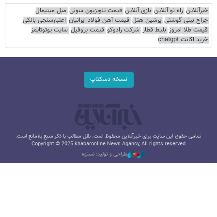
خبرآنلاین
راه نو آنلاین
بازی آنلاین
قیمت تلویزیون سونی
مبل مینیمال
جراح بینی گوشتی
پرشین هتل
قیمت آهن فولاد ایرانیان
اعتبارسنجی بانکی
قیمت طلا امروز
بلیط قطار
شرکت رادوکو
قیمت پروفیل
سایت یوتوتایمز
خرید اکانت chatgpt
نسخه دسکتاپ
تمامی حقوق این سایت برای خبرآنلاین محفوظ است. نقل مطالب با ذکر منبع بلامانع است.
Copyright © 2025 khabaronline News Agancy, All rights reserved
طراحی و تولید: نستوه