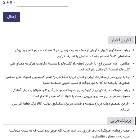
2 + 9 =
ارسال
آخرین اخبار
روایت سخنگوی شورای نگهبان از حمله به بیت رهبری در ۹ اسفند/ صدای انفجار و لرزش
ساختمان کاملاً احساس شد/ ساختمان را تخلیه نکردیم
صالحی: امام حسین (ع) تا آخرین لحظه راه گفت‌وگو را نبست/ مقاومت هرگز به معنای نفی
گفت‌وگو نیست/ اگر ملتی باور کند که....
جدیدترین خبر از مذاکرات ایران و عمان درباره تنگه هرمز/ عضو کمیسیون امنیت ملی مجلس:
عمانی‌ها پذیرفته‌اند که به‌طور موقت از مسیر جنوبی استفاده نشود
روایت فرمانده سپاه تهران از گزارش‌های محرمانه «عوامل آمریکا و اسرائیل» درباره آمادگی
بسیج/ سرانجام این مسیر یا پیروزی است یا شهادت که هر دو افتخار است
آخرین تصمیم دولت درباره سهمیه و قیمت بنزین/ سخنگوی دولت: کالا برگ قطعا افزایش
می‌یابد
پربیننده‌ترین
طعنه روزنامه اصولگرا به باقر خرازی: زیر اسم حرب الله حرفی زده است که نه نشانه شجاعت
است نه به معنای انقلابیگری