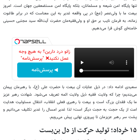
تنها پایگاه امن شیعه و مسلمانان، بلکه پایگاه امن مستضعفین جهان است. امروز
بیعت ما با ولی‌عصر (عج) در پی واقعه غدیر به این معناست که در برابر طاغوت
زمانه، به فرمان نایب بر حق او و ولی‌فقیه‌مان حضرت آیت‌الله سید مجتبی حسینی
خامنه‌ای گوش فرا می‌دهیم.
زانو درد دارین؟ به هیچ وجه
عمل نکنید❌ "پرسش‌نامه"
◀ پرسش‌نامه
سعیدی ادامه داد: در ذیل عنایات آن بیعت با حضرت علی (ع)، با رهبرمان پیمان
می‌بندیم؛ چرا که ولایت فقیه ذیل ولایت ائمه تعریف می‌شود. شهادت رهبر عزیز
ما یک فقدان بزرگ است و بیعت با رهبری فعلی انقلاب، انتقال مسئولیت هدایت
امت از یک حجت به حجت دیگر است؛ لذا غدیر امسال را غدیر تکلیف می‌دانیم و
پشت سر رهبر عزیزمان تا پیروزی نهایی پیش می‌رویم.
۱۵ خرداد؛ تولید حرکت از دل بن‌بست