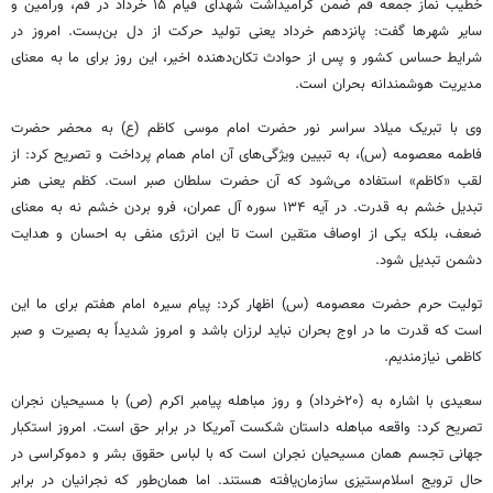
خطیب نماز جمعه قم ضمن گرامیداشت شهدای قیام ۱۵ خرداد در قم، ورامین و
سایر شهرها گفت: پانزدهم خرداد یعنی تولید حرکت از دل بن‌بست. امروز در
شرایط حساس کشور و پس از حوادث تکان‌دهنده اخیر، این روز برای ما به معنای
مدیریت هوشمندانه بحران است.
وی با تبریک میلاد سراسر نور حضرت امام موسی کاظم (ع) به محضر حضرت
فاطمه معصومه (س)، به تبیین ویژگی‌های آن امام همام پرداخت و تصریح کرد: از
لقب «کاظم» استفاده می‌شود که آن حضرت سلطان صبر است. کظم یعنی هنر
تبدیل خشم به قدرت. در آیه ۱۳۴ سوره آل عمران، فرو بردن خشم نه به معنای
ضعف، بلکه یکی از اوصاف متقین است تا این انرژی منفی به احسان و هدایت
دشمن تبدیل شود.
تولیت حرم حضرت معصومه (س) اظهار کرد: پیام سیره امام هفتم برای ما این
است که قدرت ما در اوج بحران نباید لرزان باشد و امروز شدیداً به بصیرت و صبر
کاظمی نیازمندیم.
سعیدی با اشاره به (۲۰خرداد) و روز مباهله پیامبر اکرم (ص) با مسیحیان نجران
تصریح کرد: واقعه مباهله داستان شکست آمریکا در برابر حق است. امروز استکبار
جهانی تجسم همان مسیحیان نجران است که با لباس حقوق بشر و دموکراسی در
حال ترویج اسلام‌ستیزی سازمان‌یافته هستند. اما همان‌طور که نجرانیان در برابر