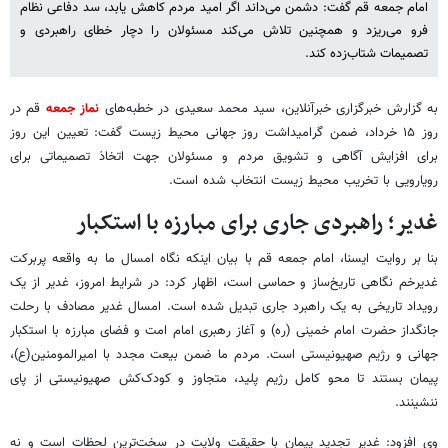
امام جمعه قم گفت: دشمن می‌داند اگر امید مردم کاهش یابد، سد دفاعی نظام
فرو می‌ریزد و همچنین تلاش می‌کند مسئولان را دچار خطای راهبردی و
تصمیمات شتاب‌زده کند.
به گزارش خبرگزاری خبرآنلاین، سید محمد سعیدی در خطبه‌های
نماز جمعه
قم در
روز ۱۵ خرداد، ضمن گرامیداشت روز جهانی محیط زیست گفت: تعیین این روز
برای افزایش آگاهی و تشویق مردم و مسئولان جهت اتخاذ تصمیماتی برای
رویارویی با تخریب محیط زیست انتخاب شده است.
غدیر؛ راهبردی جاری برای مبارزه با استکبار
بنا بر روایت ایسنا، امام جمعه قم با بیان اینکه نگاه امسال ما به واقعه پربرکت
غدیرخم نگاهی تاریخ‌ساز و حماسی است، اظهار کرد: در شرایط امروز، غدیر از یک
رویداد تاریخی به یک راهبرد جاری تبدیل شده است. امسال غدیر مصادف با رحلت
جانگداز حضرت امام خمینی (ره) و آغاز رهبری امام امت و فضای مبارزه با استکبار
جهانی و رژیم صهیونیستی است. مردم ما ضمن بیعت مجدد با امیرالمومنین(ع)،
پیمان بستند تا محو کامل رژیم پلید، متجاوز و کودک‌کش صهیونیستی از پای
ننشینند.
وی افزود: غدیر تجدید پیمان با حقیقت ولایت در سخت‌ترین لحظات است و نه