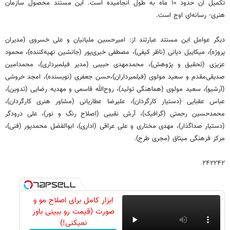
تکمیل آن حدود ۱۰ ماه به طول انجامیده است. این مستند محصول سازمان
هنری- رسانه‌ای اوج است.
دیگر عوامل این مستند عبارتند از: امیرحسین ملیانیان و علی خسروی (مدیران
پروژه)، میکاییل دیانی (ناظر کیفی)، مصطفی خیری‌پور (جانشین تهیه‌کننده)، محمود
عزیزی (تحقیق و پژوهش)، محمدمهدی حبیبی (مدیر فیلمبرداری)، محمدامین
صدیقی‌مقدم و سعید مولوی (فیلمبرداران)،حسن جعفری (نویسنده)، امجد خروشی
(آرشیو)، سعید مولوی (هماهنگی تولید)، روح‌الله قاسمی و مهدیه رضایی (تدوین)،
عباس عقبایی (دستیار کارگردان)، علیرضا عطاریانی (مشاور هنری کارگردان)،
محمدحسین رحمتی (گرافیک)، آرش نقیبی (اصلاح رنگ و نور)، علی درودگر
(دستیار صداگذار)، مهدی مختاری و علی عراقی (اداری)، ابوالفضل محمدپور (فنی)،
مرکز فرهنگی میثاق (مجری طرح).
۲۴۲۲۴۲
ابزار کامل برای اصلاح مو و
صورت (قیمت رو ببینی باور
نمیکنی!)