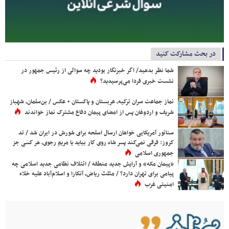
در بحث مشارکت کنید
شما نظر بدهید/ اگر خبرنگار بودید چه سوالی از رئیس جمهور در
نشست خبری فردا می‌پرسیدید؟
نماز جماعت سران ترکیه، عربستان و پاکستان + عکس / بن‌سلمان، شهباز
شریف و اردوغان پس از امضای پیمان دفاع مشترک نماز خواندند
سناتور آمریکایی خواهان ارسال اسلحه برای شورش در ایران شد / تد
کروز: فرقی نمی‌کند پسر شاه روی کار بیاید یا مریم رجوی، هر کسی جز
جمهوری اسلامی
«پیمان مکه» و آرایش جدید منطقه / ائتلاف نظامی جدید اسلامی چه
پیامی برای تهران دارد؟ / مثلث ریاض، آنکارا و اسلام‌آباد علیه خلاء
امنیتی غرب