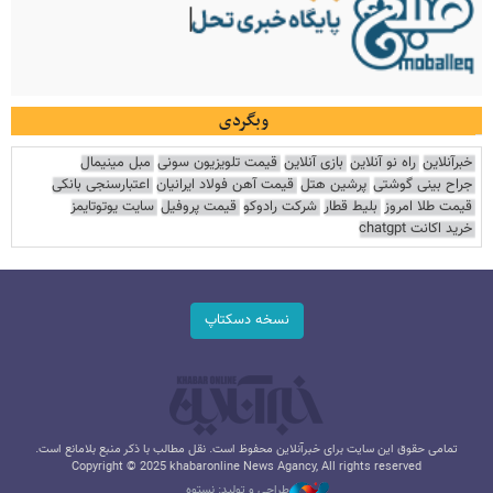
وبگردی
خبرآنلاین
راه نو آنلاین
بازی آنلاین
قیمت تلویزیون سونی
مبل مینیمال
جراح بینی گوشتی
پرشین هتل
قیمت آهن فولاد ایرانیان
اعتبارسنجی بانکی
قیمت طلا امروز
بلیط قطار
شرکت رادوکو
قیمت پروفیل
سایت یوتوتایمز
خرید اکانت chatgpt
نسخه دسکتاپ
تمامی حقوق این سایت برای خبرآنلاین محفوظ است. نقل مطالب با ذکر منبع بلامانع است.
Copyright © 2025 khabaronline News Agancy, All rights reserved
طراحی و تولید: نستوه