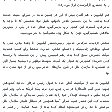
را به جمهوری قرقیزستان ابراز می‌دارد.»
هم فیلیپین و هم آلمان پیش از این در چندین نوبت در شورای امنیت خدمت
کرده بودند، اما این نخستین تلاش ناموفق مانیل بود؛ شکستی که با توجه به
تلاش‌های گسترده این کشور برای بازپس‌گیری صدای خود در یکی از مهم‌ترین
نهادهای تصمیم‌گیری جهان، به شکل ویژه تحقیرآمیز به نظر می‌رسید.
شخص فردیناند مارکوس جونیور، رئیس‌جمهور فیلیپین، با وعده تبدیل شدن به
صدای بی‌طرفی ژئوپلیتیک و «صدای صلحی اصولی»، شخصاً برای کسب عضویت
موقت کشورش تبلیغ کرده بود. رهبر فیلیپین پیش از این شکست، با برجسته
کردن «مزیت» کشورش به عنوان یک قدرت متوسط نوظهور و «پیشینه بسیار قوی
در همکاری با سازمان ملل در طول سال‌ها»، خوش‌بینی زیادی از خود نشان داده
بود.
فیلیپین نه تنها از موقعیت فعلی خود به عنوان رئیس دوره‌ای اتحادیه کشورهای
جنوب شرق آسیا (آسه‌آان) در سال جاری بهره برد، بلکه انریکه مانالو، وزیر امور
خارجه سابق و دیپلمات کهنه‌کار خود را به عنوان رئیس نمایندگی در سازمان ملل
منصوب کرد. این کشور جنوب شرقی آسیا همچنین در مسائل کلیدی سازمان ملل
مواضعی تا حد زیادی غیرمتعهد اتخاذ کرده بود؛ از جمله حمایت از راهکار دو