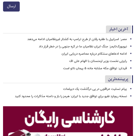
ارسال
آخرین اخبار
مصر: اسراییل با طفره رفتن از طرح ترامپ به کشتار غیرنظامیان ادامه می‌دهد
نیویورک‌تایمز: جنگ ایران نظامیان ما در کره جنوبی را در خطر قرار داد
ادامه ادعاهای سنتکام درباره محاصره دریایی ایران
رایزنی نخست وزیر ارمنستان با الهام علی اف
فیدان: توافق مکه مشابه ماده ۵ پیمان ناتو است
پربیننده‌ترین
پیام تسلیت عراقچی در پی درگذشت یک دیپلمات
نسخه ریچارد نفیو برای توافق جدید با ایران: هرمز را باز و دامنه مذاکرات را محدود کنید