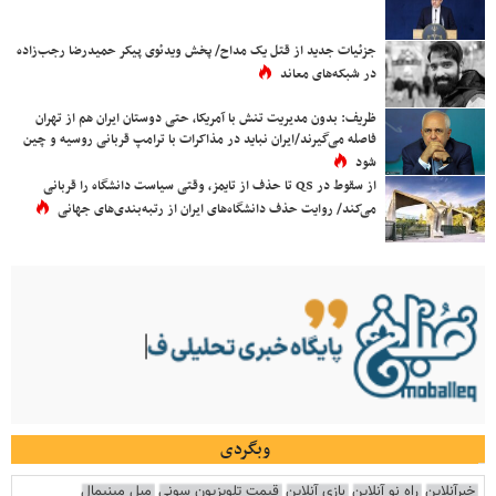
جزئیات جدید از قتل یک مداح/ پخش ویدئوی پیکر حمیدرضا رجب‌زاده
در شبکه‌های معاند
ظریف: بدون مدیریت تنش با آمریکا، حتی دوستان ایران هم از تهران
فاصله می‌گیرند/ایران نباید در مذاکرات با ترامپ قربانی روسیه و چین
شود
از سقوط در QS تا حذف از تایمز، وقتی سیاست دانشگاه را قربانی
می‌کند/ روایت حذف دانشگاه‌های ایران از رتبه‌بندی‌های جهانی
وبگردی
خبرآنلاین
راه نو آنلاین
بازی آنلاین
قیمت تلویزیون سونی
مبل مینیمال