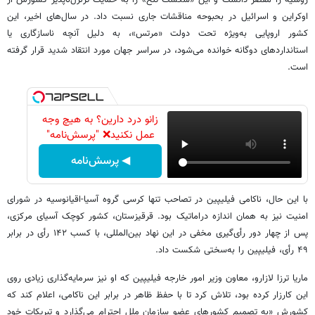
اوکراین و اسرائیل در بحبوحه مناقشات جاری نسبت داد. در سال‌های اخیر، این
کشور اروپایی به‌ویژه تحت دولت «مرتس»، به دلیل آنچه ناسازگاری یا
استانداردهای دوگانه خوانده می‌شود، در سراسر جهان مورد انتقاد شدید قرار گرفته
است.
زانو درد دارین؟ به هیچ وجه
عمل نکنید❌ "پرسش‌نامه"
◀ پرسش‌نامه
با این حال، ناکامی فیلیپین در تصاحب تنها کرسی گروه آسیا-اقیانوسیه در شورای
امنیت نیز به همان اندازه دراماتیک بود. قرقیزستان، کشور کوچک آسیای مرکزی،
پس از چهار دور رأی‌گیری مخفی در این نهاد بین‌المللی، با کسب ۱۴۲ رأی در برابر
۴۹ رأی، فیلیپین را به‌سختی شکست داد.
ماریا ترزا لازارو، معاون وزیر امور خارجه فیلیپین که او نیز سرمایه‌گذاری زیادی روی
این کارزار کرده بود، تلاش کرد تا با حفظ ظاهر در برابر این ناکامی، اعلام کند که
کشورش «به تصمیم کشورهای عضو سازمان ملل احترام می‌گذارد و تبریکات خود