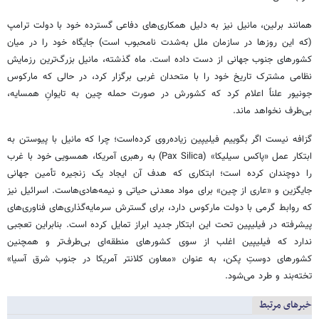
همانند برلین، مانیل نیز به دلیل همکاری‌های دفاعی گسترده خود با دولت ترامپ
(که این روزها در سازمان ملل به‌شدت نامحبوب است) جایگاه خود را در میان
کشورهای جنوب جهانی از دست داده است. ماه گذشته، مانیل بزرگ‌ترین رزمایش
نظامی مشترک تاریخ خود را با متحدان غربی برگزار کرد، در حالی که مارکوس
جونیور علناً اعلام کرد که کشورش در صورت حمله چین به تایوانِ همسایه،
بی‌طرف نخواهد ماند.
گزافه نیست اگر بگوییم فیلیپین زیاده‌روی کرده‌است؛ چرا که مانیل با پیوستن به
ابتکار عمل «پاکس سیلیکا» (Pax Silica) به رهبری آمریکا، همسویی خود با غرب
را دوچندان کرده است؛ ابتکاری که هدف آن ایجاد یک زنجیره تأمین جهانی
جایگزین و «عاری از چین» برای مواد معدنی حیاتی و نیمه‌هادی‌هاست. اسرائیل نیز
که روابط گرمی با دولت مارکوس دارد، برای گسترش سرمایه‌گذاری‌های فناوری‌های
پیشرفته در فیلیپین تحت این ابتکار جدید ابراز تمایل کرده است. بنابراین تعجبی
ندارد که فیلیپین اغلب از سوی کشورهای منطقه‌ای بی‌طرف‌تر و همچنین
کشورهای دوستِ پکن، به عنوان «معاون کلانتر آمریکا در جنوب شرق آسیا»
تخته‌بند و طرد می‌شود.
خبرهای مرتبط