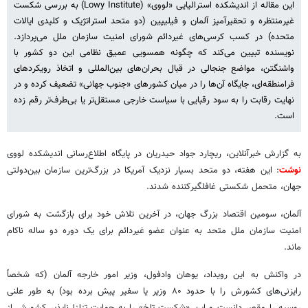
این مقاله از اندیشکده استرالیایی «لووی» (Lowy Institute) به بررسی شکست
غیرمنتظره و تحقیرآمیز آلمان و فیلیپین (دو متحد استراتژیک و کلیدی ایالات
متحده) در کسب کرسی‌های غیردائم شورای امنیت سازمان ملل می‌پردازد.
نویسنده تبیین می‌کند که چگونه همسویی عمیق نظامی این دو کشور با
واشنگتن، مواضع جنجالی در قبال بحران‌های بین‌المللی و اتخاذ رویکردهای
فرامنطقه‌ای، جایگاه آن‌ها را در میان کشورهای «جنوب جهانی» تضعیف کرده و در
نهایت رقابت را به سود رقبایی با سیاست خارجی مستقل‌تر یا بی‌طرف‌تر رقم زده
است.
به گزارش خبرآنلاین، ریچارد جواد حیدریان در پایگاه اطلاع‌رسانی اندیشکده لووی
نوشت
: این هفته، دو متحد بسیار نزدیک آمریکا در بزرگ‌ترین سازمان بین‌دولتی
جهان، متحمل شکستی غافلگیرکننده شدند.
آلمان، سومین اقتصاد بزرگ جهان، در آخرین تلاش خود برای بازگشت به شورای
امنیت سازمان ملل متحد به عنوان عضو غیردائم برای یک دوره دو ساله ناکام
ماند.
در واکنش به این رویداد، یوهان وادفول، وزیر امور خارجه آلمان (که شخصاً
رایزنی‌های کشورش را با حدود ۸۰ وزیر یا سفیر پیش برده بود) به طور علنی
روسیه را مقصر دانست و این «شکست تلخ» را به حمایت تزلزل‌ناپذیر کشورش از