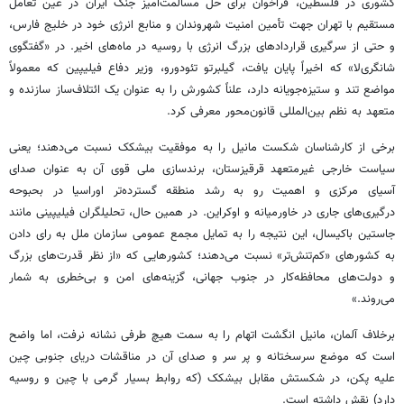
کشوری در فلسطین، فراخوان برای حل مسالمت‌آمیز جنگ ایران در عین تعامل
مستقیم با تهران جهت تأمین امنیت شهروندان و منابع انرژی خود در خلیج فارس،
و حتی از سرگیری قراردادهای بزرگ انرژی با روسیه در ماه‌های اخیر. در «گفتگوی
شانگری‌لا» که اخیراً پایان یافت، گیلبرتو تئودورو، وزیر دفاع فیلیپین که معمولاً
مواضع تند و ستیزه‌جویانه دارد، علناً کشورش را به عنوان یک ائتلاف‌ساز سازنده و
متعهد به نظم بین‌المللی قانون‌محور معرفی کرد.
برخی از کارشناسان شکست مانیل را به موفقیت بیشکک نسبت می‌دهند؛ یعنی
سیاست خارجی غیرمتعهد قرقیزستان، برندسازی ملی قوی آن به عنوان صدای
آسیای مرکزی و اهمیت رو به رشد منطقه گسترده‌تر اوراسیا در بحبوحه
درگیری‌های جاری در خاورمیانه و اوکراین. در همین حال، تحلیلگران فیلیپینی مانند
جاستین باکیسال، این نتیجه را به تمایل مجمع عمومی سازمان ملل به رای دادن
به کشورهای «کم‌تنش‌تر» نسبت می‌دهند؛ کشورهایی که «از نظر قدرت‌های بزرگ
و دولت‌های محافظه‌کار در جنوب جهانی، گزینه‌های امن و بی‌خطری به شمار
می‌روند.»
برخلاف آلمان، مانیل انگشت اتهام را به سمت هیچ طرفی نشانه نرفت، اما واضح
است که موضع سرسختانه و پر سر و صدای آن در مناقشات دریای جنوبی چین
علیه پکن، در شکستش مقابل بیشکک (که روابط بسیار گرمی با چین و روسیه
دارد) نقش داشته است.