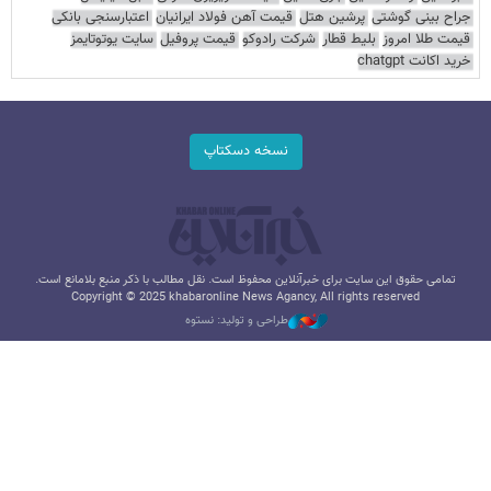
جراح بینی گوشتی
پرشین هتل
قیمت آهن فولاد ایرانیان
اعتبارسنجی بانکی
قیمت طلا امروز
بلیط قطار
شرکت رادوکو
قیمت پروفیل
سایت یوتوتایمز
خرید اکانت chatgpt
نسخه دسکتاپ
تمامی حقوق این سایت برای خبرآنلاین محفوظ است. نقل مطالب با ذکر منبع بلامانع است.
Copyright © 2025 khabaronline News Agancy, All rights reserved
طراحی و تولید: نستوه