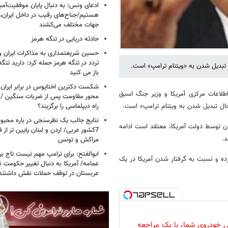
ادعای ونس: به دنبال پایان موفقیت‌آمیز
هستیم/جناح‌های رقیب در داخل ایران، 
جهات مختلف می‌کشند
حادثه دریایی در تنگه هرمز
حسین شریعتمداری به مذاکرات ایران و
تردد در تنگه هرمز حمله کرد: دارید تنگه 
 تبدیل شدن به «ویتنام ترامپ» است.
باز می کنید
شکست دکترین اختاپوس در برابر ایران / 
اطلاعات مرکزی آمریکا و وزیر جنگ اسبق
محور مقاومت پس از ضربات سنگین / چرا
راه دیپلماسی را برگزیند؟
حال تبدیل شدن به ویتنام ترامپ» است.
نتایج جالب یک نظرسنجی در باره محبوب
ان توسط دولت آمریکا، معتقد است ادامه
7کشور عربی/ اردن و لبنان پایین تر از
د.
مراکش و تونس
ابوالفتح: برای ترامپ مهم نیست تاج بر 
 کرده و نسبت به گرفتار شدن آمریکا در یک
عمامه/ آمریکا به دنبال تغییر حکومت 
عربستان در توقف حملات نقش داشتند
 خودروی شما، با یک مراجعه