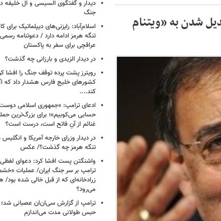
دیدار و گفتگوی السیسی و ال خلیفه درب
جنگ
دیل شدن به «ویتنام
اسلام‌آباد: رایزنی‌های دیپلماتیک برای
تنگه هرمز ادامه دارد / دعوتنامه رسمی 
عراقچی برای سفر به پاکستان
در دیدار الزیدی و بارزانی چه گذشت؟
رویترز پشت پرده توقف جنگ را افشا کرد
کشورهای خلیج فارس هشدار داد که اگر
کند....
ادعای ترامپ: «جمهوری اسلامی دوست‌د
حسابی می‌کوبیم»؛ برای بزرگ‌ترین حمله
غنائم از آنِ فاتح است، درست است؟
در دیدار وزرای خارجه آمریکا و انگلیس در
تنگه هرمز چه گذشت؟/ عکس
واشنگتن پست افشا کرد: دعوای لفظ
ترامپ بر سر جنگ ایران/ عملیات «خشم
زرادخانه‌ای که از قبل خالی شده بود/ 
می‌رود؟
ترامپ از گزارش سی‌ان‌ان عصبانی شد؛ ه
حبس طولانی مدت می‌اندازم