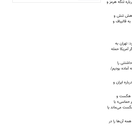
اره تنگه هرمز و
 کاهش تنش و
به قالیباف و
: تهران به
 آمریکا حمله
اشتنی را
 آماده بودیم/
باره ایران و
ی هگست و
 حماسی» با
هگست می‌ماند یا
مه آن‌ها را در