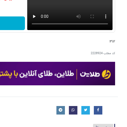
۳۱۲
کد مطلب
2228924