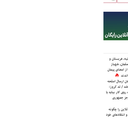
یه، عربستان و
لمان، شهباز
ز امضای پیمان
ندند
ان ارسال اسلحه
شد / تد کروز:
روی کار بیاید یا
جز جمهوری
لاین را چگونه
و انتقادهای خود