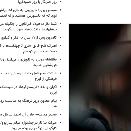
روز خبرنگار یا روز خمودگی!
سوسن پرور: تلویزیون به جای اهالی‌اش
آورد که نه دلسوزش هستند و نه تعصب
شما نظر بدهید/ خبرآنلاین را چگونه می‌
پیشنهادها و انتقادهای خود را بگویید
کامرون پس از ۲۱ سال به فکر واگذاری «آواتار» افتاد
اعتراف تلخ خالق «بازی تاج‌وتخت»؛ با 
دست‌وپنجه نرم کرده‌ام
«ناتاشا» دوباره به تلویزیون می‌آید؛ رویا
«روشنایی شب»
عیادت مدیرعامل خانه موسیقی و جمعی 
فرهنگی از ایرج
اکران و نقد «کریستوفرها» در سینماتک 
ایران
پیام معاون وزیر فرهنگ به مناسبت روز 
شد
«مدیر مدرسه» جلال آل احمد سریال م
میراث بلا تار در جشنواره فیلم سارایوو
کارگردان بزرگ روی پرده می‌رود