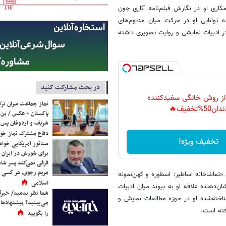
کاری او در نگارش فیلم‌نامه آثاری چون
 توانایی او در حرکت میان مدیوم‌های
 ادبیات نمایشی و روایت تصویری داشته
در بحث مشارکت کنید
 از روش خانگی سفیدکننده
نماز جماعت سران ترک
دان50%تخفیف🔥
پاکستان + عکس / بن‌س
شریف و اردوغان پس ا
دفاع مشترک نماز خوا
تخفیف ویژه!
سناتور آمریکایی خواه
برای شورش در ایران 
فرقی نمی‌کند پسر شاه 
مریم رجوی، هر کسی 
«تماشاخانه اساطیر: اسطوره و کهن‌نمونه
اسلامی
دهنده علاقه او به پیوند میان ادبیات
شما نظر بدهید/ خبرآن
ناخته‌شده او در حوزه مطالعات نمایش و
می‌بینید؟ پیشنهادها 
فته است.
را بگویید