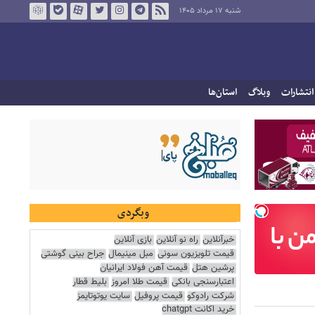
شنبه ۱۷ مرداد ۱۴۰۵
انتشارات
وبلاگ
استان‌ها
وبگردی
خبرآنلاین
راه نو آنلاین
بازی آنلاین
قیمت تلویزیون سونی
مبل مینیمال
جراح بینی گوشتی
پرشین هتل
قیمت آهن فولاد ایرانیان
اعتبارسنجی بانکی
قیمت طلا امروز
بلیط قطار
شرکت رادوکو
قیمت پروفیل
سایت یوتوتایمز
خرید اکانت chatgpt