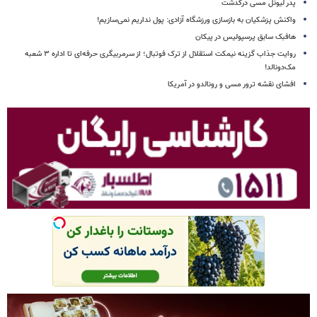
پدر لیونل مسی درگذشت
واکنش پزشکیان به بازسازی ورزشگاه آزادی: پول نداریم نمی‌سازیم!
هافبک سابق پرسپولیس در پیکان
روایت جذاب گزینه نیمکت استقلال از ترک فوتبال؛ از سرمربیگری حرفه‌ای تا اداره ۳ شعبه
مک‌دونالد!
افشای نقشه ترور مسی و رونالدو در آمریکا