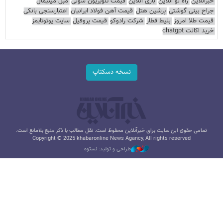
خبرآنلاین
راه نو آنلاین
بازی آنلاین
قیمت تلویزیون سونی
مبل مینیمال
جراح بینی گوشتی
پرشین هتل
قیمت آهن فولاد ایرانیان
اعتبارسنجی بانکی
قیمت طلا امروز
بلیط قطار
شرکت رادوکو
قیمت پروفیل
سایت یوتوتایمز
خرید اکانت chatgpt
نسخه دسکتاپ
تمامی حقوق این سایت برای خبرآنلاین محفوظ است. نقل مطالب با ذکر منبع بلامانع است.
Copyright © 2025 khabaronline News Agancy, All rights reserved
طراحی و تولید: نستوه