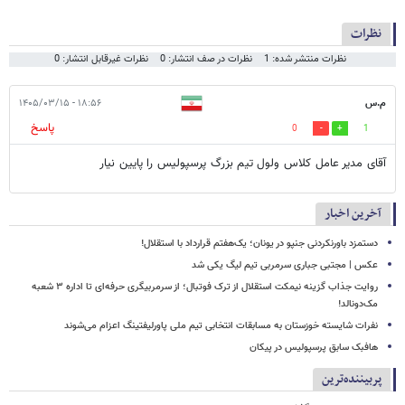
نظرات
نظرات منتشر شده: 1
نظرات در صف انتشار: 0
نظرات غیرقابل انتشار: 0
م.س
۱۸:۵۶ - ۱۴۰۵/۰۳/۱۵
پاسخ
0
1
آقای مدیر عامل کلاس ولول تیم بزرگ پرسپولیس را پایین نیار
آخرین اخبار
دستمزد باورنکردنی جنپو در یونان؛ یک‌هفتم قرارداد با استقلال!
عکس | مجتبی جباری سرمربی تیم لیگ یکی شد
روایت جذاب گزینه نیمکت استقلال از ترک فوتبال؛ از سرمربیگری حرفه‌ای تا اداره ۳ شعبه
مک‌دونالد!
نفرات شایسته خوزستان به مسابقات انتخابی تیم ملی پاورلیفتینگ اعزام می‌شوند
هافبک سابق پرسپولیس در پیکان
پربیننده‌ترین