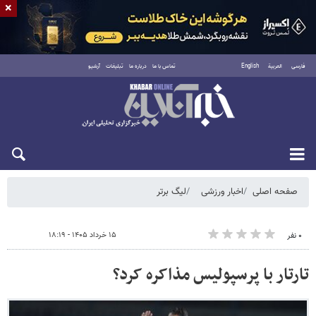
×
فارسی
العربية
English
تماس با ما
درباره ما
تبلیغات
آرشیو
شنبه ۱۷ مرداد ۱۴۰۵
صفحه اصلی
اخبار ورزشی
لیگ برتر
۱۵ خرداد ۱۴۰۵ - ۱۸:۱۹
۰ نفر
تارتار با پرسپولیس مذاکره کرد؟