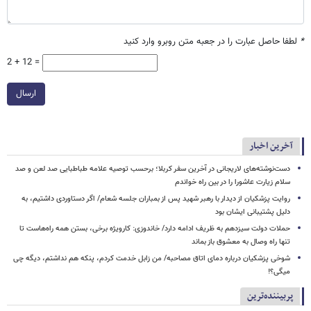
*
لطفا حاصل عبارت را در جعبه متن روبرو وارد کنید
2 + 12 =
ارسال
آخرین اخبار
دست‌نوشته‌های لاریجانی در آخرین سفر کربلا؛ برحسب توصیه علامه طباطبایی صد لعن و صد
سلام زیارت عاشورا را در بین راه خواندم
روایت پزشکیان از دیدار با رهبر شهید پس از بمباران جلسه شعام/ اگر دستاوردی داشتیم، به
دلیل پشتیبانی ایشان بود
حملات دولت سیزدهم به ظریف ادامه دارد/ خاندوزی: کارویژه برخی، بستن همه راه‌هاست تا
تنها راه وصال به معشوق باز بماند
شوخی پزشکیان درباره دمای اتاق مصاحبه/ من زابل خدمت کردم، پنکه هم نداشتم، دیگه چی
میگی؟!
پربیننده‌ترین