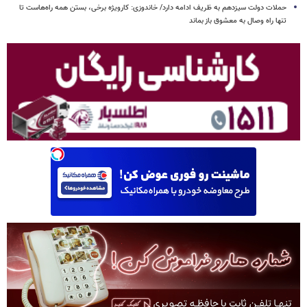
حملات دولت سیزدهم به ظریف ادامه دارد/ خاندوزی: کارویژه برخی، بستن همه راه‌هاست تا
تنها راه وصال به معشوق باز بماند