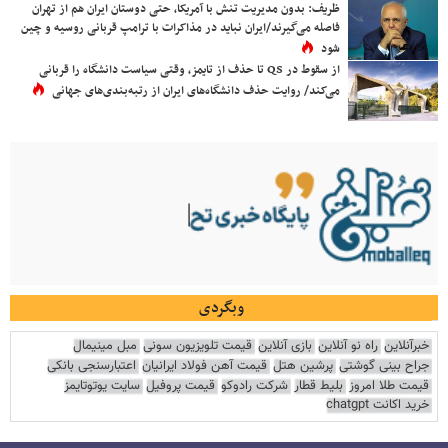
ظریف: بدون مدیریت تنش با آمریکا، حتی دوستان ایران هم از تهران
فاصله می‌گیرند/ایران نباید در مذاکرات با ترامپ قربانی روسیه و چین
شود
از سقوط در QS تا حذف از تایمز، وقتی سیاست دانشگاه را قربانی
می‌کند/ روایت حذف دانشگاه‌های ایران از رتبه‌بندی‌های جهانی
وبگردی
خبرآنلاین
راه نو آنلاین
بازی آنلاین
قیمت تلویزیون سونی
مبل مینیمال
جراح بینی گوشتی
پرشین هتل
قیمت آهن فولاد ایرانیان
اعتبارسنجی بانکی
قیمت طلا امروز
بلیط قطار
شرکت رادوکو
قیمت پروفیل
سایت یوتوتایمز
خرید اکانت chatgpt