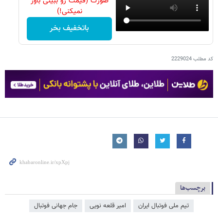
صورت (قیمت رو ببینی باور
نمیکنی!)
باتخفیف بخر
کد مطلب
2229024
برچسب‌ها
تیم ملی فوتبال ایران
امیر قلعه نویی
جام جهانی فوتبال