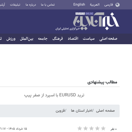
فارسی
العربية
English
تماس با ما
درباره ما
تبلیغات
آرشی
صفحه اصلی
سیاست
اقتصاد
فرهنگ
جامعه
بین‌الملل
ورزش
تا
مطالب پیشنهادی
ترید EURUSD با اسپرد از صفر پیپ
صفحه اصلی
اخبار استان ها
قزوین
۱۵ خرداد ۱۴۰۵ - ۲۱:۱۷
۰ نفر