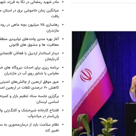
مادر شهید رمضانی در نکا به فرزند 
میانگین زمان خاموشی برق در استان م
یافت
رهاسازی ۷۵ میلیون بچه ماهی در ر
مازندران
آغاز بهره مندی واحدهای تولییدی منطقه 
معافیت ها و مشوق های قانونی
دیدار استاندار اردبیل با فعالان اقتصا
آذربایجان
برنامه ریزی برای احداث نیروگاه های
مقیاس یا شناور روی آب در مازندران
عبور موفق اربعین از چالش‌های امنیتی 
کاهش ۲۰ درصدی تلفات در اربعین امسال
برگزاری جلسه ستاد تنظیم بازار و کمیته
اساسی لرستان
افتتاح کارخانه شیرخشک و کلنگ‌زنی واح
پلی‌استر در میاندوآب
نظام سلامت باید از درمان‌محوری به 
تغییر کند