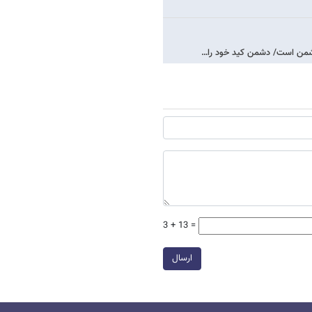
دشمن است/ دشمن کید خود را…
3 + 13 =
ارسال