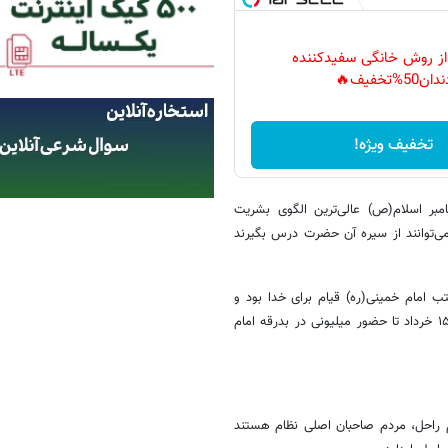
 از روش خانگی سفیدکننده
دان50%تخفیف🔥
تخفیف ویژه!
یامبر اسلام(ص) عالی‌ترین الگوی بشریت
ی‌توانند از سیره آن حضرت درس بگیرند
تب امام خمینی(ره) قیام برای خدا بود و
همین اخلاص موجب شد ملت ایران در مقاطع مختلف تاریخ انقلاب، از قیام ۱۵ خرداد تا حضور میلیونی در بدرقه امام
م راحل، مردم صاحبان اصلی نظام هستند