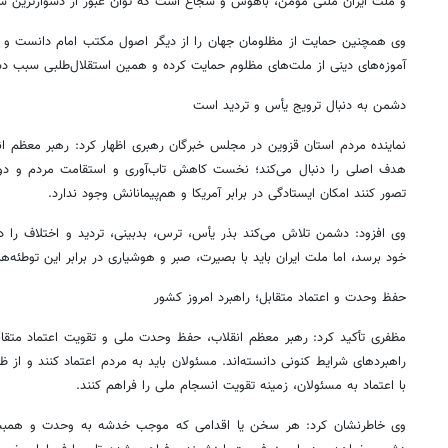
و ملت ایران ملتی مؤمن، باهوش و شجاع است که توان عبور از دشوارترین شرا
وی همچنین حمایت از مظلومان جهان را از دیگر اصول مکتب امام دانست و ا
آموزه‌های دینی از ملت‌های مظلوم حمایت کرده و همین استقلال‌طلبی سبب د
دشمن به دنبال ترویج یأس و تردید است
نماینده مردم استان قزوین در مجلس خبرگان رهبری اظهار کرد: رهبر معظم ان
هدف اصلی را دنبال می‌کند؛ نخست کاهش تاب‌آوری و استقامت مردم و دوم
تصور کنند امکان ایستادگی در برابر آمریکا و هم‌پیمانانش وجود ندارد.
وی افزود: دشمن تلاش می‌کند بذر یأس، ترس، بدبینی، تردید و اختلاف را در
خود برسد، اما ملت ایران باید با بصیرت، صبر و هوشیاری در برابر این توطئه‌ها
حفظ وحدت و اعتماد متقابل؛ راهبرد امروز کشور
مظفری تأکید کرد: رهبر معظم انقلاب، حفظ وحدت ملی و تقویت اعتماد متقابل
راهبردهای شرایط کنونی دانسته‌اند. مسئولان باید به مردم اعتماد کنند و از ظ
با اعتماد به مسئولان، زمینه تقویت انسجام ملی را فراهم کنند.
وی خاطرنشان کرد: هر سخن یا اقدامی که موجب خدشه به وحدت و همبس