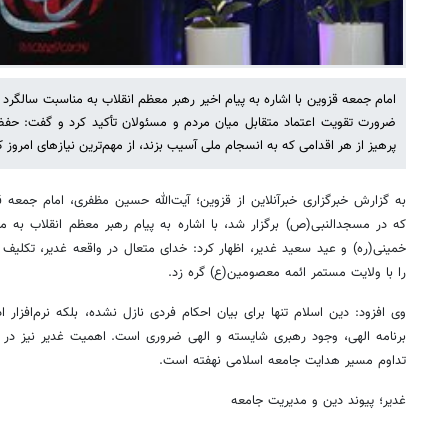
امام جمعه قزوین با اشاره به پیام اخیر رهبر معظم انقلاب به مناسبت سالگرد ا
ضرورت تقویت اعتماد متقابل میان مردم و مسئولان تأکید کرد و گفت: حفظ
پرهیز از هر اقدامی که به انسجام ملی آسیب بزند، از مهم‌ترین نیازهای امروز
به گزارش خبرگزاری خبرآنلاین از قزوین؛ آیت‌الله حسین مظفری، امام جمعه 
که در مسجدالنبی(ص) برگزار شد، با اشاره به پیام رهبر معظم انقلاب به م
خمینی(ره) و عید سعید غدیر، اظهار کرد: خدای متعال در واقعه غدیر، تکل
را با ولایت مستمر ائمه معصومین(ع) گره زد.
وی افزود: دین اسلام تنها برای بیان احکام فردی نازل نشده، بلکه نرم‌افزار 
برنامه الهی، وجود رهبری شایسته و الهی ضروری است. اهمیت غدیر نیز در 
تداوم مسیر هدایت جامعه اسلامی نهفته است.
غدیر؛ پیوند دین و مدیریت جامعه