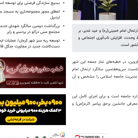
بسیج سازندگی فرصتی برای توسعه اس
اعطای مجوز مجموعه‌داری به مسجد محل
اردبیل
بزرگداشت دومین سالگرد شهدای خدمت
رتحال امام خمینی(ره) و عید غدیر، بر
مجتمع مس درآلو در بردسیر و رابر
 وحدت، افزایش تاب‌آوری اجتماعی و
توسعه ریه سبز شهر کرمان/ عملیات ای
 کشور است.
دست‌کاشت جدید در مجاورت جنگل قائم
قزوین، در خطبه‌های نماز جمعه این شهر
ناسبت سی‌وهفتمین سالگرد ارتحال امام
یف مدیریت جامعه اسلامی را مشخص و آن
اداره جامعه است و برای اجرای کامل این
معرفی جانشین برحق پیامبر اکرم(ص) و