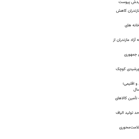
شهیدش پیوست
ازندران کاهش
ودخانه های
آزاد مازندران از
دی جمهوری
 خورشیدی کوچک
و اقلیمی؛
 تأمین کالاهای
د تولید الیاف
سلامت‌محوری