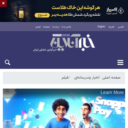
×
فارسی
العربية
English
تماس با ما
درباره ما
تبلیغات
آرشیو
پنجشنبه ۱۵ مرداد ۱۴۰۵
صفحه اصلی
اخبار چندرسانه‌ای
فیلم