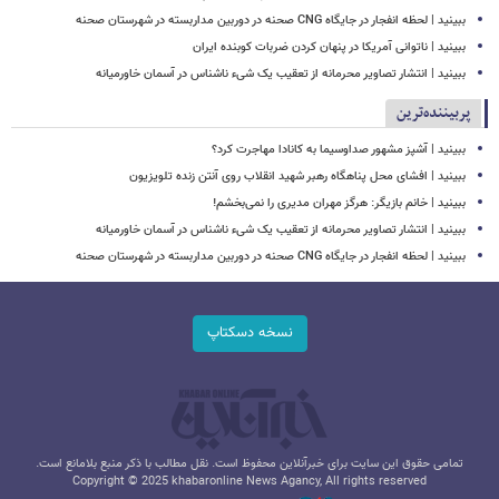
ببینید | لحظه انفجار در جایگاه CNG صحنه در دوربین مداربسته در شهرستان صحنه
‏ببینید | ناتوانی آمریکا در پنهان کردن ضربات کوبنده ایران
ببینید | انتشار تصاویر محرمانه از تعقیب یک شیء ناشناس در آسمان خاورمیانه
پربیننده‌ترین
ببینید | آشپز مشهور صداوسیما به کانادا مهاجرت کرد؟
ببینید | افشای محل پناهگاه‌ رهبر شهید انقلاب روی آنتن زنده تلویزیون
ببینید | خانم بازیگر: هرگز مهران مدیری را نمی‌بخشم!
ببینید | انتشار تصاویر محرمانه از تعقیب یک شیء ناشناس در آسمان خاورمیانه
ببینید | لحظه انفجار در جایگاه CNG صحنه در دوربین مداربسته در شهرستان صحنه
نسخه دسکتاپ
تمامی حقوق این سایت برای خبرآنلاین محفوظ است. نقل مطالب با ذکر منبع بلامانع است.
Copyright © 2025 khabaronline News Agancy, All rights reserved