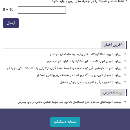
*
لطفا حاصل عبارت را در جعبه متن روبرو وارد کنید
8 + 10 =
ارسال
آخرین اخبار
ببینید | ورود غافلگیرکننده کاپی‌باراها به ساختمان مجلس
ببینید | رهبر شهید انقلاب: این اشتباه را ما نباید انجام دهیم...
ببینید | نجات کوهنورد گیر کرده در صخره توسط امدادگران ایتالیایی با طناب 70 متری از بالگرد
ببینید | انفجار اتوبوس بمب‌گذاری شده در منطقه دروزی‌نشین دمشق
ببینید | تصویر دیگر از نفجار بمب در نزدیکی دمشق
پربیننده‌ترین
ببینید | بوسه‌های مرحوم حاج اسماعیل بابایی، پدر شهید عباس بابایی بر پای پسرش
نسخه دسکتاپ