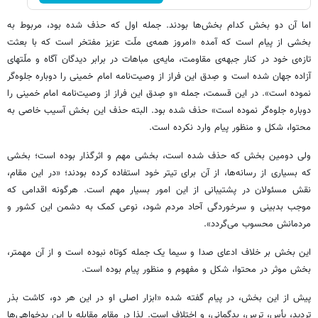
اما آن دو بخش کدام بخش‌ها بودند. جمله اول که حذف شده بود، مربوط به
بخشی از پیام است که آمده «امروز همه‌ی ملّت عزیز مفتخر است که با بعثت
تازه‌ی خود در کنار جبهه‌ی مقاومت، مایه‌ی مباهات در برابر دیدگان آگاه و ملّتهای
آزاده جهان شده است و صِدق این فراز از وصیت‌نامه امام خمینی را دوباره جلوه‌گر
نموده است». در این قسمت، جمله «و صِدق این فراز از وصیت‌نامه امام خمینی را
دوباره جلوه‌گر نموده است» حذف شده بود. البته حذف این بخش آسیب خاصی به
محتوا، شکل و منظور پیام وارد نکرده است.
ولی دومین بخش که حذف شده است، بخشی مهم و اثرگذار بوده است؛ بخشی
که بسیاری از رسانه‌ها، از آن برای تیتر خود استفاده کرده بودند؛ «در این مقام،
نقش مسئولان در پشتیبانی از این امور بسیار مهم است. هرگونه اقدامی که
موجب بدبینی و سرخوردگی آحاد مردم شود، نوعی کمک به دشمن این کشور و
مردمانش محسوب می‌گردد».
این بخش بر خلاف ادعای صدا و سیما یک جمله کوتاه نبوده است و از آن مهمتر،
بخش موثر در محتوا، شکل و مفهوم و منظور پیام بوده است.
پیش از این بخش، در پیام گفته شده «ابزار اصلی او در این هر دو، کاشت بذر
تردید، یأس، ترس، بدگمانی، و اختلاف است. لذا در مقام مقابله با این بدخواهی‌ها