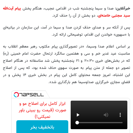
خبرآنلاین:
صدا و سیما پنجشنبه شب در اقدامی عجیب، هنگام پخش
پیام آیت‌الله
سید مجتبی خامنه‌ای
، دو بخش از آن را حذف کرد.
پس از آنکه سر و صدای حذف کردن صدا و سیما در آمد، این سازمان در بیانیه‌ای
با «سهوی» خواندن این اقدام، توضیحاتی ارائه کرد.
بر اساس اعلام صدا وسیما، «در تصویرگذاری پیام مکتوب رهبر معظم انقلاب به
مناسبت عید غدیر خم و سی و هفتمین سالگرد ارتحال حضرت امام خمینی (ره)
که در بخش‌های خبری ۲۰:۳۰ و ۲۱ پنجشنبه پخش شد متاسفانه در هنگام اصلاح
تصویر دو جمله از متن پیام به صورت سهوی حذف شده بود، که پس از اصلاح
این اشتباه، امروز جمعه محتوای کامل این پیام در بخش خبری ۱۴ پخش و در
فضای مجازی خبرگزاری صداوسیما هم بارگذاری شد».
ابزار کامل برای اصلاح مو و
صورت (قیمت رو ببینی باور
نمیکنی!)
باتخفیف بخر