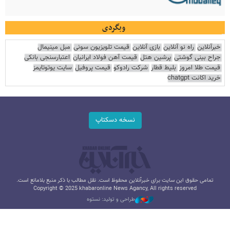
وبگردی
خبرآنلاین
راه نو آنلاین
بازی آنلاین
قیمت تلویزیون سونی
مبل مینیمال
جراح بینی گوشتی
پرشین هتل
قیمت آهن فولاد ایرانیان
اعتبارسنجی بانکی
قیمت طلا امروز
بلیط قطار
شرکت رادوکو
قیمت پروفیل
سایت یوتوتایمز
خرید اکانت chatgpt
نسخه دسکتاپ
تمامی حقوق این سایت برای خبرآنلاین محفوظ است. نقل مطالب با ذکر منبع بلامانع است.
Copyright © 2025 khabaronline News Agancy, All rights reserved
طراحی و تولید: نستوه