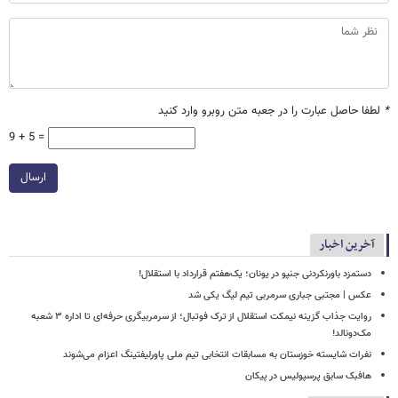
*
لطفا حاصل عبارت را در جعبه متن روبرو وارد کنید
9 + 5 =
ارسال
آخرین اخبار
دستمزد باورنکردنی جنپو در یونان؛ یک‌هفتم قرارداد با استقلال!
عکس | مجتبی جباری سرمربی تیم لیگ یکی شد
روایت جذاب گزینه نیمکت استقلال از ترک فوتبال؛ از سرمربیگری حرفه‌ای تا اداره ۳ شعبه
مک‌دونالد!
نفرات شایسته خوزستان به مسابقات انتخابی تیم ملی پاورلیفتینگ اعزام می‌شوند
هافبک سابق پرسپولیس در پیکان