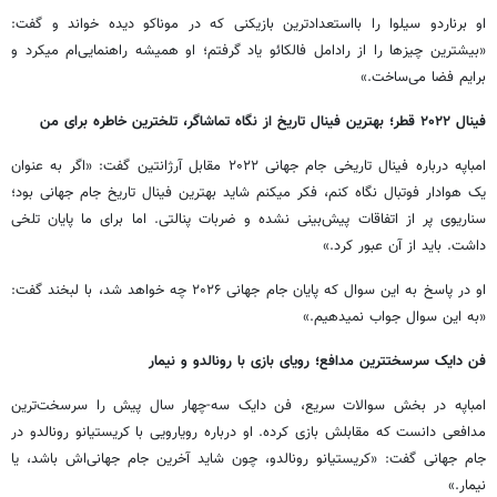
او برناردو سیلوا را بااستعدادترین بازیکنی که در موناکو دیده خواند و گفت:
«بیشترین چیزها را از رادامل فالکائو یاد گرفتم؛ او همیشه راهنمایی‌ام میکرد و
برایم فضا می‌ساخت.»
فینال ۲۰۲۲ قطر؛ بهترین فینال تاریخ از نگاه تماشاگر، تلخترین خاطره برای من
امباپه درباره فینال تاریخی جام جهانی ۲۰۲۲ مقابل آرژانتین گفت: «اگر به عنوان
یک هوادار فوتبال نگاه کنم، فکر میکنم شاید بهترین فینال تاریخ جام جهانی بود؛
سناریوی پر از اتفاقات پیش‌بینی‌ نشده و ضربات پنالتی. اما برای ما پایان تلخی
داشت. باید از آن عبور کرد.»
او در پاسخ به این سوال که پایان جام جهانی ۲۰۲۶ چه خواهد شد، با لبخند گفت:
«به این سوال جواب نمیدهیم.»
فن دایک سرسختترین مدافع؛ رویای بازی با رونالدو و نیمار
امباپه در بخش سوالات سریع، فن دایک سه-چهار سال پیش را سرسخت‌ترین
مدافعی دانست که مقابلش بازی کرده. او درباره رویارویی با کریستیانو رونالدو در
جام جهانی گفت: «کریستیانو رونالدو، چون شاید آخرین جام جهانی‌اش باشد، یا
نیمار.»