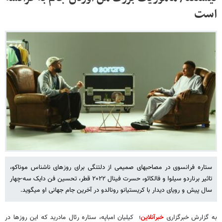
است
ستاره فرانسوی در مصاحبهای صمیمی از دلتنگی برای روزهای ناشناس موناکو،
تاثیر برناردو سیلوا و فالکائو، حسرت فینال ۲۰۲۲ قطر، تحسین فن دایک سه-چهار
سال پیش و رویای دیدار با کریستیانو رونالدو در آخرین جام جهانی او میگوید.
به گزارش خبرگزاری
خبرآنلاین
؛ کیلیان امباپه، ستاره رئال مادرید که این روزها در