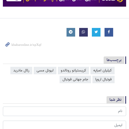
برچسب‌ها
کیلیان امباپه
کریستیانو رونالدو
لیونل مسی
رئال مادرید
فوتبال اروپا
جام جهانی فوتبال
نظر شما