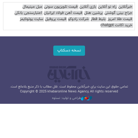
خبرآنلاین
راه نو آنلاین
بازی آنلاین
قیمت تلویزیون سونی
مبل مینیمال
جراح بینی گوشتی
پرشین هتل
قیمت آهن فولاد ایرانیان
اعتبارسنجی بانکی
قیمت طلا امروز
بلیط قطار
شرکت رادوکو
قیمت پروفیل
سایت یوتوتایمز
خرید اکانت chatgpt
نسخه دسکتاپ
تمامی حقوق این سایت برای خبرآنلاین محفوظ است. نقل مطالب با ذکر منبع بلامانع است.
Copyright © 2025 khabaronline News Agancy, All rights reserved
طراحی و تولید: نستوه