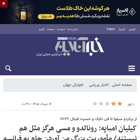
×
فارسی
العربية
English
تماس با ما
درباره ما
تبلیغات
آرشیو
شنبه ۱۷ مرداد ۱۴۰۵
صفحه اصلی
اخبار ورزشی
فوتبال جهان
۱۶ خرداد ۱۴۰۵ - ۰۰:۳۰
۱ نفر
از برناردو سیلوا تا فن دایک و حسرت فینال ۲۰۲۲؛
کیلیان امباپه: رونالدو و مسی هرگز مثل هم
نیستند/ مأموریت بزرگ من آوردن جام به فرانسه