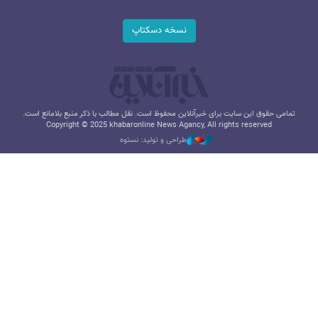
نسخه دسکتاپ
تمامی حقوق این سایت برای خبرآنلاین محفوظ است. نقل مطالب با ذکر منبع بلامانع است.
Copyright © 2025 khabaronline News Agancy, All rights reserved
طراحی و تولید: نستوه