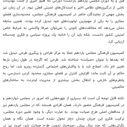
قبل و به دوران مجلس یازدهم بازگشت؛ دورانی که هنوز خبری از جنگ، تهدیدات
ناشی از درگیری‌های نظامی اخیر و استدلال‌های امنیتی فعلی نبود. در آن زمان نیز
بخش مهمی از نمایندگان حاضر در کمیسیون فرهنگی مجلس، محدودسازی فضای
مجازی را به یکی از مهم‌ترین اولویت‌های خود تبدیل کرده بودند. همین سابقه
نشان می‌دهد که مخالفت‌های کنونی را نمی‌توان صرفا واکنشی به شرایط خاص
امنیتی کشور دانست، بلکه باید آن را ادامه یک پروژه سیاسی و فکری چندساله
ارزیابی کرد.
کمیسیون فرهنگی مجلس یازدهم عملا به مرکز طراحی و پیگیری طرحی تبدیل شد
که بعدها با عنوان «صیانت» شناخته شد. طرحی که اگرچه در طول زمان بارها
تغییر نام داد، اصلاح شد یا با واکنش‌های اجتماعی گسترده روبرو شد، اما روح
حاکم بر آن ثابت ماند؛ افزایش کنترل بر فضای مجازی، محدود کردن دسترسی به
پلتفرم‌های خارجی و انتقال بخش بیشتری از مدیریت اینترنت به ساختارهای
حاکمیتی.
نکته قابل توجه آن است که بسیاری از چهره‌هایی که امروز در مجلس دوازدهم و
در کمیسیون فرهنگی حضور دارند، همان افرادی هستند که در مجلس یازدهم نیز
از مدافعان اصلی طرح صیانت بودند. به عبارت دیگر، با وجود تغییر دوره مجلس،
ترکیب فکری این جریان چندان دچار تحول نشده است. همان نگاه و همان
نگرانی‌هایی که چند سال پیش زمینه‌ساز تدوین طرح صیانت شد، امروز نیز در