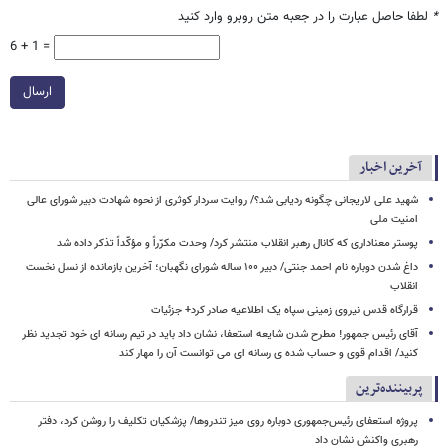
*
لطفا حاصل عبارت را در جعبه متن روبرو وارد کنید
6 + 1 =
ارسال
آخرین اخبار
شهید علی لاریجانی چگونه ردیابی شد؟/ روایت سردار کوثری از نحوه شهادت دبیر شورای عالی
امنیت ملی
پوستر معناداری که کانال رهبر انقلاب منتشر کرد/ وحدت مکرّراً و مؤکّداً تذکر داده شد
داغ شدن دوباره نام احمد جنتی/ دبیر ۱۰۰ ساله شورای نگهبان؛ آخرین بازمانده از نسل نخست
انقلاب
قرارگاه قدس نیروی زمینی سپاه یک اطلاعیه صادر کرد+ جزئیات
آقای رئیس جمهور! مطرح شدن شایعه استعفا، نشان داد باید در تیم رسانه ای خود تجدید نظر
کنید/ اقدام قوی و حساب شده ی رسانه ای می توانست آن را مهار کند
پربیننده‌ترین
پروژه استعفای رئیس‌جمهوری دوباره روی میز تندروها/ پزشکیان تکلیف را روشن کرد، دفتر
رهبری واکنش نشان داد