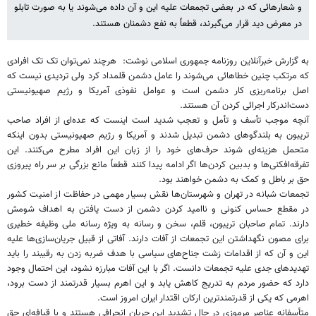
و شعارهائی که در بعضی تجمعات علیه این و آن داده می‌شوند یا به صورت تابلو
در معرض دید قرار می‌گیرند، قطعاً به نفع دشمنان هستند.
به گزارش خبرآنلاین روزنامه جمهوری اسلامی نوشت: هرچند نمی‌توان تک‌ تک افرادی
که مرتکب چنین خطاهائی می‌شوند را عامل دشمن قلمداد کرد ولی تردیدی نیست که
اصل برنامه‌ریزی کار دشمن است و عوامل نفوذی آمریکا و رژیم صهیونیستی
دست‌اندرکار اجرائی کردن آن هستند.
آنچه موجب تأسف و تأمل و تعجب شدید است اینست که عده‌ای از افراد صاحب
تریبون به بلندگوهای دشمن تبدیل شدند و آمریکا و رژیم صهیونیستی بدون اینکه
متحمل هزینه‌ای شوند حرف‌های خود را از زبان این افراد مطرح می‌کنند. این
تفرقه‌افکنی‌ها و بدبین کردن‌ها اگر ادامه پیدا کنند قطعاً مانع بزرگی بر سر راه پیروزی
حق بر باطل و کمک به دشمن خواهند بود.
تجمعات شبانه در تهران و شهرستان‌ها نقش بسیار مهمی در حفاظت از امنیت کشور
در مقطع حساس کنونی و ناامید کردن دشمن از دست یافتن به اهداف شومش
دارند. تمام صاحبان تریبون، قلم، سخن و رسانه به ویژه رسانه ملی وظیفه خطیری
برای مصون نگهداشتن این تجمعات از آفات دارند. آفاتی از قبیل جریان‌سازی‌ها علیه
این و آن که از اقدامات زشت جناح‌های سیاسی با هدف ضربه زدن به رقیبند را باید
تهدیدهای جدی علیه تجمعات دانست. اگر با این آفات مبارزه نشود، این احتمال وجود
دارد که حضور مردم به تدریج کاهش یابد و این اهرم بسیار قدرتمند از دست برود،
اهرمی که یکی از قدرتمندترین ارکان اقتدار ایران امروز است.
متأسفانه عناصر مرموزی در حال تشدید این جریان انحرافی هستند و با قیافه‌ای حق