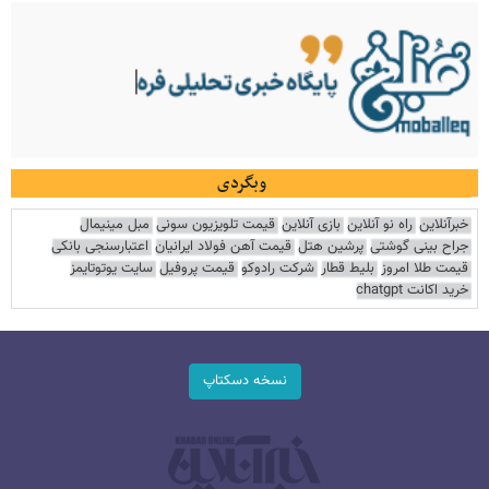
وبگردی
خبرآنلاین
راه نو آنلاین
بازی آنلاین
قیمت تلویزیون سونی
مبل مینیمال
جراح بینی گوشتی
پرشین هتل
قیمت آهن فولاد ایرانیان
اعتبارسنجی بانکی
قیمت طلا امروز
بلیط قطار
شرکت رادوکو
قیمت پروفیل
سایت یوتوتایمز
خرید اکانت chatgpt
نسخه دسکتاپ