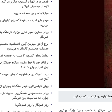
قمصری در تهران کنسرت برگزار می‌کند؛
تازه از موسیقی ایرانی
«بایکوت» روی صحنه می‌رود
«رهروان امید» در فرهنگسرای نیاوران
می‌رود
پیام معاون امور هنری وزارت فرهنگ به
خبرنگار
برج آزادی میزبان آیین اختتامیه نخستی
«میراث محتشم کاشانی» می‌شود
نمایش‌های کشور، ٢ شب به صحنه نمی‌روند
از اتاق خبر تا خط مقدم مرگ؛ خبرنگاران
اول اخبار جهان شدند!
بیست‌ویکمین جشنواره نمایش عروسکی
آغاز شد
پایان فیلمبرداری «پدر سنگ»/ روایتی ا
پیام محمدمهدی عسگرپور، مدیرعامل خا
شنواره رودآیلند را کسب کرد.
ایران، به مناسبت روز خبرنگار
روز خبرنگار یا روز خمودگی!
سمی، موفق به کسب جایزه بزرگ بهترین