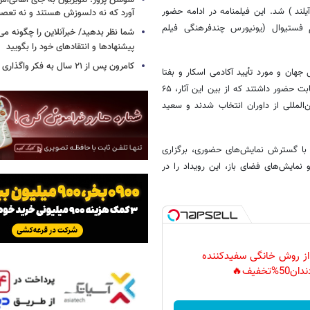
سوسن پرور: تلویزیون به جای اهالی‌اش
یلند ) شد. این فیلمنامه در ادامه حضور
آورد که نه دلسوزش هستند و نه تعصب
 فستیوال (یونیورس چندفرهنگی فیلم
شما نظر بدهید/ خبرآنلاین را چگونه می‌
پیشنهادها و انتقادهای خود را بگویید
کامرون پس از ۲۱ سال به فکر واگذاری «آواتار» افتاد
جهان و مورد تأیید آکادمی اسکار و بفتا
در بخش فیلم‌های کوتاه به شمار می‌رود. در مسابقه این دوره، ۵۸۲ اثر در رقابت حضور داشتند که از بین این آثار، ۶۵
 توسط یک تیم بین‌المللی از داوران انتخاب شدند و سعید
زارکنندگان جشنواره پس از انتخاب فیلمنامه‌ها و اهدای جوایز سال ۲۰۲۵، با گسترش نمایش‌های حضوری، برگزاری
مایش‌های فضای باز، این رویداد را در
 از روش خانگی سفیدکننده
دان50%تخفیف🔥