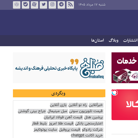
شنبه ۱۷ مرداد ۱۴۰۵
انتشارات
وبلاگ
استان‌ها
وبگردی
خبرآنلاین
راه نو آنلاین
بازی آنلاین
قیمت تلویزیون سونی
مبل مینیمال
جراح بینی گوشتی
پرشین هتل
قیمت آهن فولاد ایرانیان
اعتبارسنجی بانکی
قیمت طلا امروز
بلیط قطار
شرکت رادوکو
قیمت پروفیل
سایت یوتوتایمز
خرید اکانت chatgpt