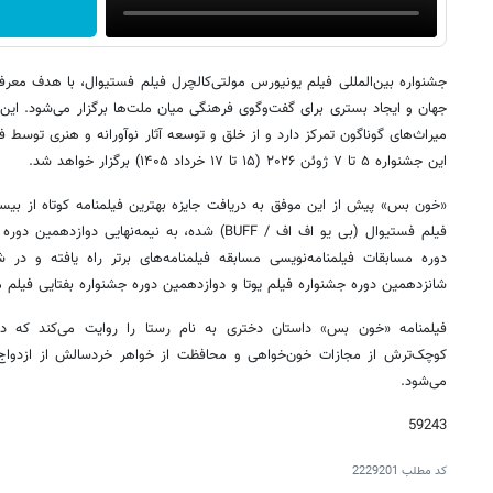
جشنواره بین‌المللی فیلم یونیورس مولتی‌کالچرل فیلم فستیوال، با هدف معرف
جهان و ایجاد بستری برای گفت‌وگوی فرهنگی میان ملت‌ها برگزار می‌شود. این ر
میراث‌های گوناگون تمرکز دارد و از خلق و توسعه آثار نوآورانه و هنری توسط ف
این جشنواره ۵ تا ۷ ژوئن ۲۰۲۶ (۱۵ تا ۱۷ خرداد ۱۴۰۵) برگزار خواهد شد.
«خون بس» پیش از این موفق به دریافت جایزه بهترین فیلمنامه کوتاه از بیس
فیلم فستیوال (بی یو اف اف / BUFF) شده، به نیمه‌نها
دوره مسابقات فیلمنامه‌نویسی مسابقه فیلمنامه‌های برتر راه یافته و در 
شانزدهمین دوره جشنواره فیلم یوتا و دوازدهمین دوره جشنواره بفتایی فیل
فیلمنامه «خون بس» داستان دختری به نام رستا را روایت می‌کند که در 
کوچک‌ترش از مجازات خون‌خواهی و محافظت از خواهر خردسالش از ازدواج 
می‌شود.
59243
کد مطلب
2229201