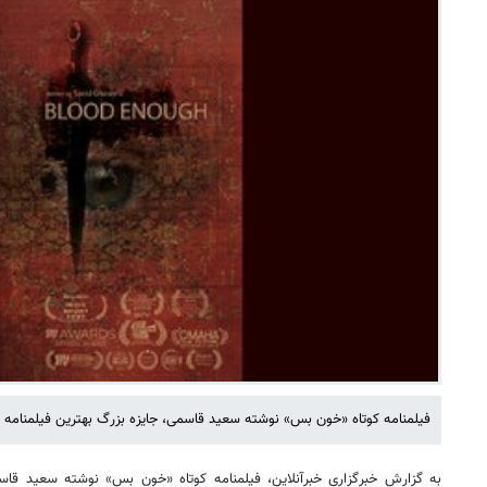
فیلمنامه کوتاه «خون ‌بس» نوشته سعید قاسمی، جایزه بزرگ بهترین فیلمنامه ج
به گزارش خبرگزاری خبرآنلاین، فیلمنامه کوتاه «خون بس» نوشته سعید قا