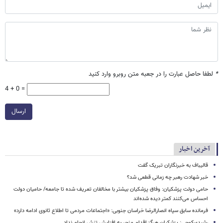
*
لطفا حاصل عبارت را در جعبه متن روبرو وارد کنید
4 + 0 =
ارسال
آخرین اخبار
قالیباف به خبرنگاران تبریک گفت
خبر شهادت رهبر چه زمانی قطعی شد؟
حامی دولت پزشکیان: وفاق پزشکیان بیشتر با مخالفان تعریف شده تا جامعه/ حامیان دولت
احساس می‌کنند کمتر دیده شده‌اند
فرمانده سابق سپاه انصارالرضا خراسان جنوبی: «اجتماعات مردمی تا اطلاع ثانوی ادامه دارد»
رشیدی‌کوچی: پزشکیان هرگز اقدام منجر به افزایش تنش انجام نداد