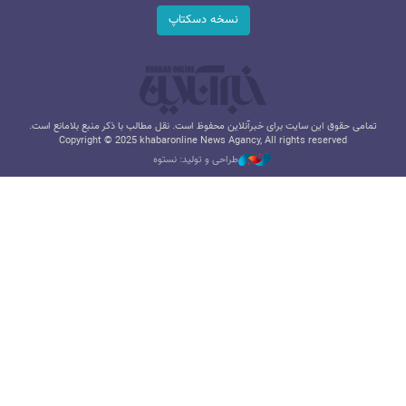
نسخه دسکتاپ
تمامی حقوق این سایت برای خبرآنلاین محفوظ است. نقل مطالب با ذکر منبع بلامانع است.
Copyright © 2025 khabaronline News Agancy, All rights reserved
طراحی و تولید: نستوه