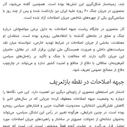
شد، زمینه‌ساز شکل‌گیری این تنش‌ها بوده است. همچنین گفته می‌شود، آذر
منصوری در جریان جنگ ۴۰ روزه علیه ایران نیز بازداشت شده و پس از چند روز با
میانجی‌گری یکی از چهره‌های شاخص جریان اصلاحات آزاد شده است.
آذر منصوری در جایگاه ریاست جبهه اصلاحات به دلیل برخی مواضع‌اش درباره
جنگ و صلح در ماه‌های گذشته با انتقادهایی روبه‌رو بوده است. منتقدان او
معتقدند، بخشی از جریان اصلاحات در شرایط تهدید خارجی، نتوانسته میان نقد
سیاست‌های داخلی و ضرورت همبستگی ملی توازن برقرار کند. در مقابل، حامیان
این جریان تأکید دارند که مخالفت با جنگ و تأکید بر راه‌حل‌های سیاسی
کم‌هزینه‌تر، منافاتی با دفاع از منافع و امنیت کشور ندارد و می‌تواند در چارچوب
دفاع از مصالح عمومی تعریف شود.
جبهه اصلاحات در نقطه بازتعریف
انتشار خبر استعفای منصوری از زاویه‌ای دیگری نیز اهمیت دارد. این خبر، نگاه‌ها را
دوباره به وضعیت جبهه اصلاحات معطوف کرده؛ جریانی که در سال‌های اخیر با
کاهش نقش‌آفرینی انتخاباتی، محدودیت فعالیت حزبی و فشارهای سیاسی روبه‌رو
بوده است. در چنین شرایطی، هرگونه تغییر در رأس این تشکل سیاسی، می‌تواند
به‌عنوان نشانه‌ای از تحولات عمیق‌تر در ساختار و راهبردهای جریان اصلاحات مورد
تحلیل قرار می‌گیرد. در نهایت، آنچه فعلاً مشخص است، این است که جبهه