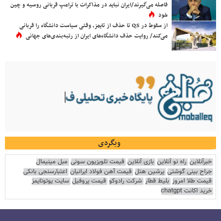
فاصله می‌گیرند/ایران نباید در مذاکرات با ترامپ قربانی روسیه و چین
شود
از سقوط در QS تا حذف از تایمز، وقتی سیاست دانشگاه را قربانی
می‌کند/ روایت حذف دانشگاه‌های ایران از رتبه‌بندی‌های جهانی
وبگردی
خبرآنلاین
راه نو آنلاین
بازی آنلاین
قیمت تلویزیون سونی
مبل مینیمال
جراح بینی گوشتی
پرشین هتل
قیمت آهن فولاد ایرانیان
اعتبارسنجی بانکی
قیمت طلا امروز
بلیط قطار
شرکت رادوکو
قیمت پروفیل
سایت یوتوتایمز
خرید اکانت chatgpt