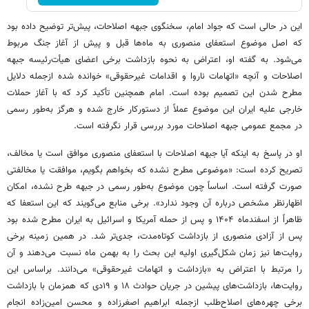
این در حالی است که جواد امام، سخنگوی جبهه اصلاحات، پیش‌تر توضیح داده بود
که اصل موضوع استعفای منصوری به ماه‌ها قبل و پیش از آغاز جنگ مربوط
می‌شود. به گفته او، اعتراض به نحوه بازداشت برخی اعضای هیأت‌رئیسه جبهه
اصلاحات و آنچه «اتهامات ناروا و اقدامات غیرحقوقی» خوانده شده ازجمله دلایل
مطرح‌ شدن این تصمیم بوده است. امام همچنین تأکید کرد که با آغاز حملات
خارجی علیه ایران این موضوع عملاً از دستورکار خارج شده و هرگز به‌طور رسمی
در مجمع عمومی جبهه اصلاحات مورد بررسی قرار نگرفته است.
او در پاسخ به اینکه آیا جبهه اصلاحات با استعفای منصوری موافق است یا مخالف،
تصریح کرده است: «موضوعی مطرح نشده که بخواهم بگویم، موافقت یا مخالفتی
صورت گرفته است. اساساً چون موضوع به‌طور رسمی در جبهه طرح نشده، امکان
اظهارنظر مشخص درباره آن وجود ندارد». برخی منابع می‌گویند که این استعفا که
ظاهراً از اسفندماه ۱۴۰۴ و پس از حمله آمریکا و اسرائیل به ایران مطرح شده بود
پس از آزادی منصوری از بازداشت کوتاه‌مدت، جدی‌تر شد. در همین زمینه برخی
روایت‌ها نیز زمان شکل‌گیری اولیه این بحث را به بهمن‌ ماه نسبت می‌دهند و آن
را مرتبط با اعتراض به «بازداشت و اتهامات غیرحقوقی» می‌دانند. براساس این
روایت‌ها، بازداشت‌های پیشین در جریان حوادث ۱۸ و ۱۹‌دی که همزمان با بازداشت
برخی چهره‌های اصلاح‌طلب ازجمله ابراهیم اصغرزاده و محسن امین‌زاده انجام