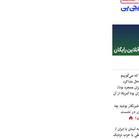
که می‌گوییم
حال مذاکره
ران معجزه بود/
ن بود آمریکا از آن
برنگار بودید چه
ور در نشست
د؟
لبنان با ایران /
ی با حزب نزدیک