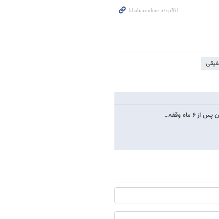
فیقی
 ماه وقفه…