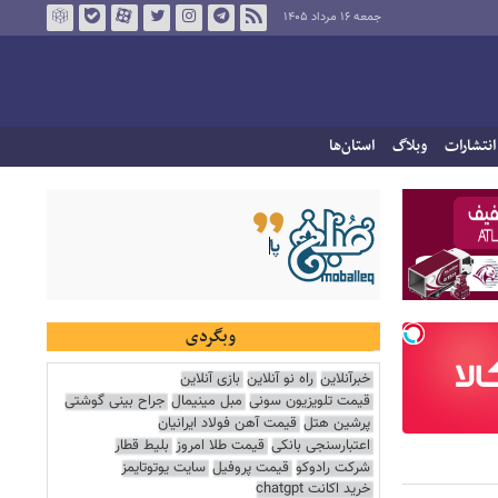
جمعه ۱۶ مرداد ۱۴۰۵
انتشارات
وبلاگ
استان‌ها
وبگردی
خبرآنلاین
راه نو آنلاین
بازی آنلاین
قیمت تلویزیون سونی
مبل مینیمال
جراح بینی گوشتی
پرشین هتل
قیمت آهن فولاد ایرانیان
اعتبارسنجی بانکی
قیمت طلا امروز
بلیط قطار
شرکت رادوکو
قیمت پروفیل
سایت یوتوتایمز
خرید اکانت chatgpt