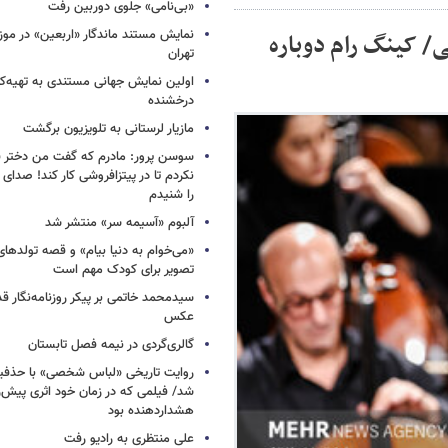
«بی‌نامی» جلوی دوربین رفت
نمایش مستند ماندگار «اربعین» در مو
/ کینگ‌ رام دوباره
تهران
اولین نمایش جهانی مستندی به تهیه‌کن
درخشنده
مازیار لرستانی به تلویزیون برگشت
سوسن پرور: مادرم که گفت من دختر 
نکردم تا در پیتزافروشی کار کند! صد
را شنیدم
آلبوم «آسیمه سر» منتشر شد
«می‌خوام به دنیا بیام» و قصه تولده
تصویر برای کودک مهم است
سیدمحمد خاتمی بر پیکر روزنامه‌نگار قد
عکس
گالری‌گردی در نیمه فصل تابستان
روایت تاریخی «لباس شخصی» با حذفیا
شد/ فیلمی که در زمان خود اثری پیش‌ر
هشداردهنده بود
علی منتظری به رادیو رفت