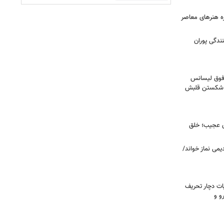
زه هنرهای معاصر
ندگی پوران
فوق‌ لیسانس
ای شکستن قلبش
ای عجیب؛ خلق
یمی نماز خواند/
ت دچار تحریف
و و