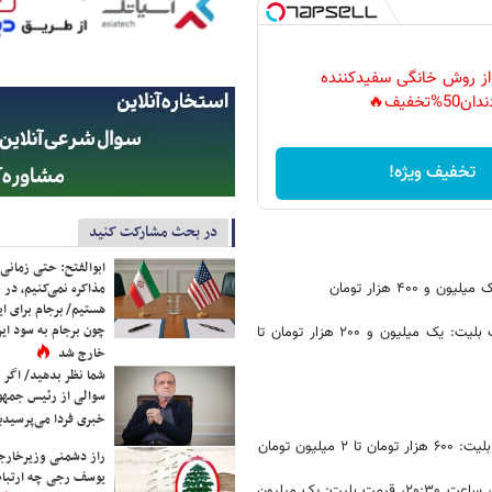
 از روش خانگی سفیدکننده
دان50%تخفیف🔥
تخفیف ویژه!
در بحث مشارکت کنید
ابوالفتح: حتی زمانی 
مذاکره نمی‌کنیم، در 
هستیم/ برجام برای ای
چون برجام به سود ایرا
- کنسرت «کینگ رام»، مجموعه تئاتر لبخند تهران، ساعت‌های ۱۹ و ۲۲، قیمت بلیت: یک میلیون و ۲۰۰ هزار تومان تا
خارج شد
شما نظر بدهید/ اگر خ
سوالی از رئیس جمه
خبری فردا می‌پرسیدی
راز دشمنی وزیرخارجه 
یوسف رجی چه ارتباط
- فیلم‌کنسرت «بازی تاج و تخت (گیم آف ترونز)»، سالن اسپیناس پالاس تهران، ساعت ۲۰:۳۰، قیمت بلیت: یک میلیون