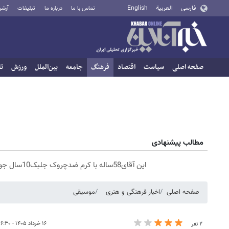
فارسی
العربية
English
تماس با ما
درباره ما
تبلیغات
آرشی
صفحه اصلی
سیاست
اقتصاد
فرهنگ
جامعه
بین‌الملل
ورزش
تا
مطالب پیشنهادی
این آقای58ساله با کرم ضدچروک جلبک10سال جوان شد(سفارش با تخفیف)
صفحه اصلی
اخبار فرهنگی و هنری
موسیقی
۱۶ خرداد ۱۴۰۵ - ۱۶:۳۰
۲ نفر