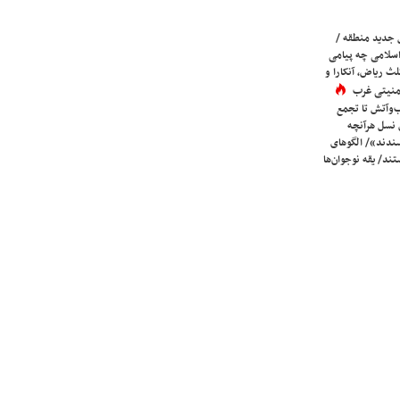
 جدید منطقه /
اسلامی چه پیامی
لث ریاض، آنکارا و
 امنیتی غرب
ب‌وآتش تا تجمع
 نسل هرآنچه
دند»/ الگوهای
ند/ یقه نوجوان‌ها