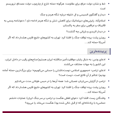
خط و نشان دولت عراق برای مقاومت: هرگونه حمله خارج از چارچوب دولت مصداق تروریسم
است
دیدار و گفتگوی السیسی و ال خلیفه درباره تنگه هرمز و جنگ
اسلام‌آباد: رایزنی‌های دیپلماتیک برای کاهش تنش و تنگه هرمز ادامه دارد / دعوتنامه رسمی به
قالیباف و عراقچی برای سفر به پاکستان
در دیدار الزیدی و بارزانی چه گذشت؟
رویترز پشت پرده توقف جنگ را افشا کرد: تهران به کشورهای خلیج فارس هشدار داد که اگر
آمریکا حمله کند....
پربیننده‌ترین
ادعای ونس: به دنبال پایان موفقیت‌آمیز مناقشه ایران هستیم/جناح‌های رقیب در داخل ایران،
این کشور را به جهات مختلف می‌کشند
ادعای ترامپ: «جمهوری اسلامی دوست‌داشتنی را حسابی می‌کوبیم»؛ برای بزرگ‌ترین حمله آماده
بودیم/ غنائم از آنِ فاتح است، درست است؟
ترامپ از گزارش سی‌ان‌ان عصبانی شد؛ همه آن‌ها را در حبس طولانی مدت می‌اندازم
رویترز پشت پرده توقف جنگ را افشا کرد: تهران به کشورهای خلیج فارس هشدار داد که اگر
آمریکا حمله کند....
واشنگتن پست افشا کرد: دعوای لفظی هگست و ترامپ بر سر جنگ ایران/ عملیات «خشم
حماسی» با زرادخانه‌ای که از قبل خالی شده بود/ هگست می‌ماند یا می‌رود؟