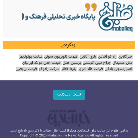
وبگردی
خبرآنلاین
راه نو آنلاین
بازی آنلاین
قیمت تلویزیون سونی
سایت یوتوتایمز
مبل مینیمال
جراح بینی گوشتی
پرشین هتل
قیمت آهن فولاد ایرانیان
اعتبارسنجی بانکی
قیمت طلا امروز
بلیط قطار
شرکت رادوکو
قیمت پروفیل
نسخه دسکتاپ
تمامی حقوق این سایت برای خبرآنلاین محفوظ است. نقل مطالب با ذکر منبع بلامانع است.
Copyright © 2025 khabaronline News Agancy, All rights reserved