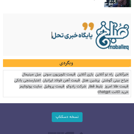
وبگردی
خبرآنلاین
راه نو آنلاین
بازی آنلاین
قیمت تلویزیون سونی
مبل مینیمال
جراح بینی گوشتی
پرشین هتل
قیمت آهن فولاد ایرانیان
اعتبارسنجی بانکی
قیمت طلا امروز
بلیط قطار
شرکت رادوکو
قیمت پروفیل
سایت یوتوتایمز
خرید اکانت chatgpt
نسخه دسکتاپ