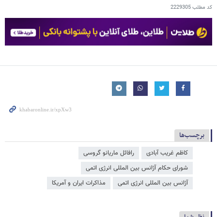
کد مطلب
2229305
برچسب‌ها
کاظم غریب آبادی
رافائل ماریانو گروسی
شورای حکام آژانس بین المللی انرژی اتمی
آژانس بین المللی انرژی اتمی
مذاکرات ایران و آمریکا