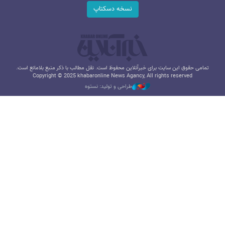
نسخه دسکتاپ
تمامی حقوق این سایت برای خبرآنلاین محفوظ است. نقل مطالب با ذکر منبع بلامانع است.
Copyright © 2025 khabaronline News Agancy, All rights reserved
طراحی و تولید: نستوه