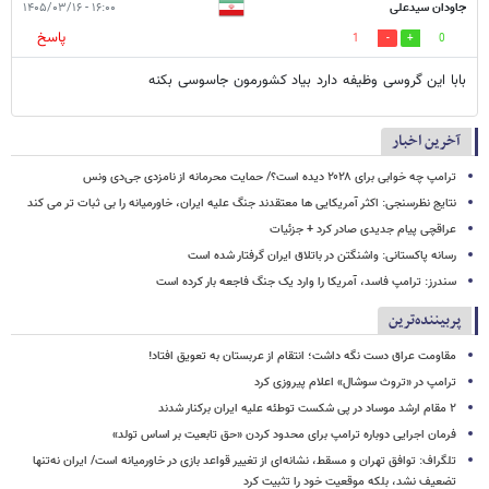
جاودان سیدعلی
۱۶:۰۰ - ۱۴۰۵/۰۳/۱۶
پاسخ
1
0
بابا این گروسی وظیفه دارد بیاد کشورمون جاسوسی بکنه
آخرین اخبار
ترامپ چه خوابی برای ۲۰۲۸ دیده است؟/ حمایت محرمانه از نامزدی جی‌دی ونس
نتایج نظرسنجی: اکثر آمریکایی ها معتقدند جنگ علیه ایران، خاورمیانه را بی ثبات تر می کند
عراقچی پیام جدیدی صادر کرد + جزئیات
رسانه پاکستانی: واشنگتن در باتلاق ایران گرفتار شده است
سندرز: ترامپ فاسد، آمریکا را وارد یک جنگ فاجعه بار کرده است
پربیننده‌ترین
مقاومت عراق دست نگه داشت؛ انتقام از عربستان به تعویق افتاد!
ترامپ در «تروث سوشال» اعلام پیروزی کرد
۲ مقام‌ ارشد موساد در پی شکست توطئه علیه ایران برکنار شدند
فرمان اجرایی دوباره ترامپ برای محدود کردن «حق تابعیت بر اساس تولد»
تلگراف: توافق تهران و مسقط، نشانه‌ای از تغییر قواعد بازی در خاورمیانه است/ ایران نه‌تنها
تضعیف نشد، بلکه موقعیت خود را تثبیت کرد