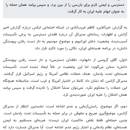
دسترسی و ایمنی لازم برای بازرسی را از بین برد، و سپس پیامد همان حمله را
به عنوان ابهام علیه ایران به کار گرفت.
به گزارش خبرآنلاین، کاظم غریب‌آبادی در شبکه اجتماعی ایکس درباره گزارش اخیر
آژانس و اظهارات رسانه‌ای مدیرکل آن درباره فقدان دسترسی به برخی تأسیسات
آسیب‌دیده، وضعیت ذخایر اورانیوم و موضوع موسوم به «از دست رفتن پیوستگی
دانش» در برنامه هسته‌ای ایران، نکاتی را مورد تاکید قرار داد:
«اول، آقای گروسی از «ابهام»، «فقدان دسترسی» و «از دست رفتن پیوستگی
دانش» سخن می‌گوید؛ اما این وضعیت در خلأ ایجاد نشده است. تأسیسات
هسته‌ای تحت پادمان، هدف حملات نظامی آمریکا و رژیم اسرائیل قرار گرفتند.
مدیرکل آژانس که نشان داد کاملا در اختیار آمریکا و غرب است، متاسفانه هیچگاه
این حملات را محکوم نکرد. نمی‌توان منشأ اختلال را نادیده گرفت و سپس پیامد
همان اختلال را علیه ایران صورت‌بندی کرد.
دوم، اگر موضوع، راستی‌آزمایی و عدم اشاعه است، نخستین انتظار از مدیرکل
آژانس، موضع‌گیری صریح و حقوقی در برابر حمله به تأسیسات تحت پادمان است.
چنین حمله‌ای فقط نقض حاکمیت ایران نیست؛ ضربه‌ای مستقیم به ایمنی
هسته‌ای، نظام پادمانی و اعتبار رژیم عدم اشاعه است. آیا مدیرکل جسارت دارد که