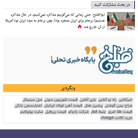
در بحث مشارکت کنید
ابوالفتح: حتی زمانی که می‌گوییم مذاکره نمی‌کنیم، در حال مذاکره
هستیم/ برجام برای ایران معجزه بود/ چون برجام به سود ایران بود آمریکا
از آن خارج شد
وبگردی
خبرآنلاین
راه نو آنلاین
بازی آنلاین
قیمت تلویزیون سونی
مبل مینیمال
جراح بینی گوشتی
پرشین هتل
قیمت آهن فولاد ایرانیان
اعتبارسنجی بانکی
قیمت طلا امروز
بلیط قطار
شرکت رادوکو
قیمت پروفیل
سایت یوتوتایمز
خرید اکانت chatgpt