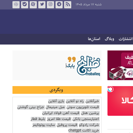
شنبه ۱۷ مرداد ۱۴۰۵
انتشارات
وبلاگ
استان‌ها
وبگردی
خبرآنلاین
راه نو آنلاین
بازی آنلاین
قیمت تلویزیون سونی
مبل مینیمال
جراح بینی گوشتی
پرشین هتل
قیمت آهن فولاد ایرانیان
اعتبارسنجی بانکی
قیمت طلا امروز
بلیط قطار
شرکت رادوکو
قیمت پروفیل
سایت یوتوتایمز
خرید اکانت chatgpt