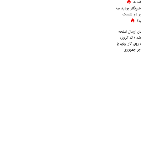
ندند
برنگار بودید چه
ور در نشست
د؟
ان ارسال اسلحه
شد / تد کروز:
روی کار بیاید یا
جز جمهوری