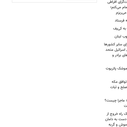
‌گرای افراطی
تمام می‌کنم؛
 فرستاد
به کی‌یف
وب لبنان
ای سایر کشورها
 اسرائیل متحد
 برادر و
 موشک پاتریوت
توافق مکه
صلح و ثبات
ا؛ ماجرا چیست؟
ت
ک راه خروج از
 دست به دامان
 موش و گربه