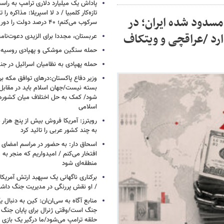
پاداش یک میلیارد دلاری ترامپ به راست
تازه‌کار کلمبیا / د لا اسپریلا: مذاکره را 
مسدود شده ایران؛ در
سرکوب می‌کنم؛ ۴۰ درصد دولت را دور می‌ریزم
ارد /عراقچی و ویتکاف
عربستان، مجددا برای الزیدی دعوت‌نامه
حمله سنگین موشکی و پهپادی روسیه 
حمله پهپادی به نظامیان اسرائیل در جن
وزیر دفاع پاکستان:درهای توافق مکه بر
بسته نیست/جهان اسلام باید در مقابل
شود/ کمک به حل اختلاف میان کشورهای
اسلامی
رویترز: آمریکا فروش بیش از پنج هزار
به چند کشور عربی را تائید کرد
اسحاق‌ دار: به حضور در مراسم امضای 
افتخار می‌کنم / امیدواریم که منجر به 
منطقه‌ای شود
برکناری ناگهانی یک سپهبد ارتش آمریک
/ او نقش پررنگی در مدیریت جنگ داش
منابع آگاه به سی‌ان‌ان: کین به دنبال ی
جنگ است/وقتی ژنرال برای پایان جنگ
حلقه ترامپ می‌شود/ما درگیر یک بازی