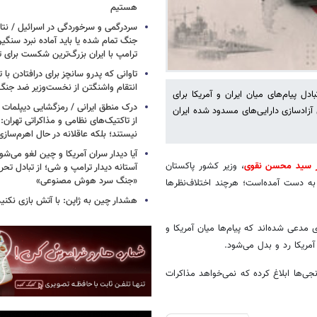
هستیم
سردرگمی و سرخوردگی در اسرائیل / نتان
جنگ تمام شده یا باید آماده نبرد سنگی
ترامپ با ایران بزرگ‌ترین شکست برای ت
تاوانی که پدرو سانچز برای درافتادن با
انتقام واشنگتن از نخست‌وزیر ضد جنگ 
دل پیام‌های میان ایران و آمریکا برای
درک منطق ایرانی / رمزگشایی دیپلمات
 آزادسازی دارایی‌های مسدود شده ایران
از تاکتیک‌های نظامی و مذاکراتی تهران: ا
نیستند؛ بلکه عاقلانه در حال اهرم‌ساز
آیا دیدار سران آمریکا و چین لغو می‌ش
 سید محسن نقوی
، وزیر کشور پاکستان
آستانه دیدار ترامپ و شی؛ از تبادل تحری
«جنگ سرد هوش مصنوعی»
به دست آمده‌است؛ هرچند اختلاف‌نظرها
هشدار چین به ژاپن: با آتش بازی نکنید
مدعی شده‌اند که پیام‌ها میان آمریکا و
آمریکا رد و بدل می‌شود.
جی‌ها ابلاغ کرده که نمی‌خواهد مذاکرات