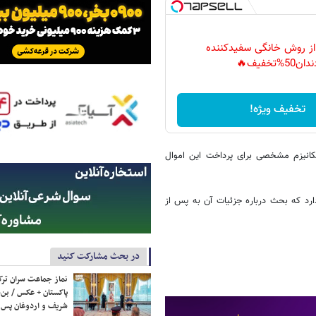
 از روش خانگی سفیدکننده
دان50%تخفیف🔥
تخفیف ویژه!
کانیزم مشخصی برای پرداخت این اموال
ارد که بحث درباره جزئیات آن به پس از
در بحث مشارکت کنید
نماز جماعت سران ترک
پاکستان + عکس / بن‌س
شریف و اردوغان پس ا