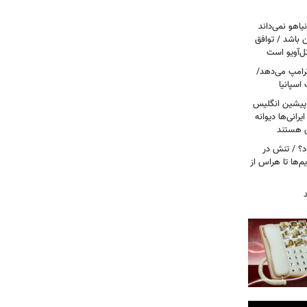
یاهو نمی‌داند
ن باشد / توافق
ل‌آویو است
 ترامپ می‌دهد/
اسپانیا
 پیشین انگلیس
یرانی‌ها دیوانه
ی هستند
ود؟ / تنش در
م‌ها تا هراس از