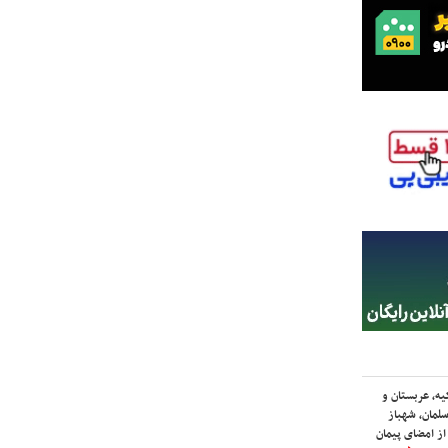
یه، عربستان و
لمان، شهباز
ز امضای پیمان