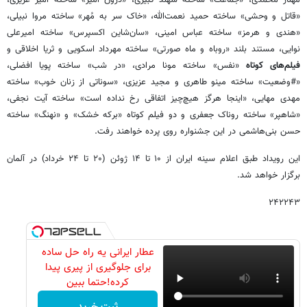
مهناز محمدی، «جماعت» ساخته سهند کبیری، «درون امیر» ساخته امیر عزیزی،
«قاتل و وحشی» ساخته حمید نعمت‌الله، «خاک سر به مُهر» ساخته مروا نبیلی،
«هندی و هرمز» ساخته عباس امینی، «سان‌شاین اکسپرس» ساخته امیرعلی
نوایی، مستند بلند «روباه و ماه صورتی» ساخته مهرداد اسکویی و ثریا اخلاقی و
فیلم‌های کوتاه
«نفس» ساخته مونا مرادی، «در شب» ساخته پویا افضلی،
«#وضعیت» ساخته مینو طاهری و مجید عزیزی، «سوناتی از زنان خوب» ساخته
مهدی مهایی، «اینجا هرگز هیچ‌چیز اتفاقی رخ نداده است» ساخته آیت نجفی،
«شاهپر» ساخته روناک جعفری و دو فیلم کوتاه «برکه خشک» و «نهنگ» ساخته
حسن بنی‌هاشمی در این جشنواره روی پرده ‌خواهند رفت.
این رویداد طبق اعلام سینه ایران از ۱۰ تا ۱۴ ژوئن (۲۰ تا ۲۴ خرداد) در آلمان
برگزار خواهد شد.
۲۴۲۲۴۳
عطار ایرانی یه راه حل ساده
برای جلوگیری از پیری پیدا
کرده!حتما ببین