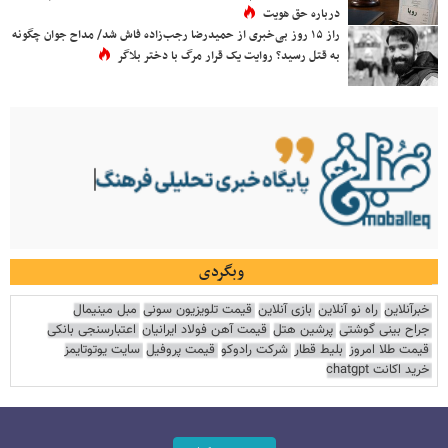
درباره حق هویت
راز ۱۵ روز بی‌خبری از حمیدرضا رجب‌زاده فاش شد/ مداح جوان چگونه
به قتل رسید؟ روایت یک قرار مرگ با دختر بلاگر
وبگردی
خبرآنلاین
راه نو آنلاین
بازی آنلاین
قیمت تلویزیون سونی
مبل مینیمال
جراح بینی گوشتی
پرشین هتل
قیمت آهن فولاد ایرانیان
اعتبارسنجی بانکی
قیمت طلا امروز
بلیط قطار
شرکت رادوکو
قیمت پروفیل
سایت یوتوتایمز
خرید اکانت chatgpt