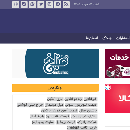
شنبه ۱۷ مرداد ۱۴۰۵
انتشارات
وبلاگ
استان‌ها
وبگردی
خبرآنلاین
راه نو آنلاین
بازی آنلاین
قیمت تلویزیون سونی
مبل مینیمال
جراح بینی گوشتی
پرشین هتل
قیمت آهن فولاد ایرانیان
اعتبارسنجی بانکی
قیمت طلا امروز
بلیط قطار
شرکت رادوکو
قیمت پروفیل
سایت یوتوتایمز
خرید اکانت chatgpt