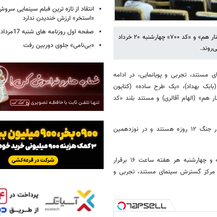
انتقاد از تازه ترین فبلم سینمایی س
«استخر» ارزش خندیدن ندارد
صفحه اول روزنامه های شنبه 17مرداد 1405
مستندهای «سرخ‌پوش»، «یک طرح ساده»، «نفس سرد»، «برای کیان»، «تنها کنار هم» و «کد ۷۰۰» چهارشنبه ۲۰ خرداد
«بی‌نامی» جلوی دوربین رفت
‌روند.
 مستند، تجربی و پویانمایی، در ادامه
تاه «سرخ پوش» (بابک بهداد)، «یک طرح ساده» (کتایون
ر هم» (الهام آقالری) و مستند بلند «کد
این مستندها، هر یک از زاویه‌ای ثبت‌کننده رخدادها و حال و هوای مردم در جنگ ۱۲ روزه هستند و در نوزدهمین
تماشای فیلم در «پاتوق مستند» آزاد و رایگان است. «پاتوق مستند» دوشنبه و چهارشنبه هر هفته ساعت ۱۶ برقرار
. علاقه‌مندان برای دیدن این مستندها به میدان شهید قندی، پلاک ۱۵، مرکز گسترش سینمای مستند، تجربی و