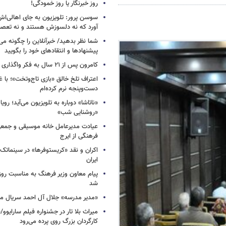
روز خبرنگار یا روز خمودگی!
سوسن پرور: تلویزیون به جای اهالی‌اش
آورد که نه دلسوزش هستند و نه تعصب
شما نظر بدهید/ خبرآنلاین را چگونه می‌
پیشنهادها و انتقادهای خود را بگویید
کامرون پس از ۲۱ سال به فکر واگذاری «آواتار» افتاد
اعتراف تلخ خالق «بازی تاج‌وتخت»؛ با 
دست‌وپنجه نرم کرده‌ام
«ناتاشا» دوباره به تلویزیون می‌آید؛ رویا
«روشنایی شب»
عیادت مدیرعامل خانه موسیقی و جمعی 
فرهنگی از ایرج
اکران و نقد «کریستوفرها» در سینماتک 
ایران
پیام معاون وزیر فرهنگ به مناسبت روز 
شد
«مدیر مدرسه» جلال آل احمد سریال م
میراث بلا تار در جشنواره فیلم سارایوو
کارگردان بزرگ روی پرده می‌رود