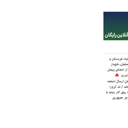
یه، عربستان و
لمان، شهباز
ز امضای پیمان
ندند
ان ارسال اسلحه
شد / تد کروز:
روی کار بیاید یا
جز جمهوری