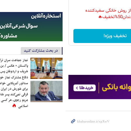
 از روش خانگی سفیدکننده
دان50%تخفیف🔥
تخفیف ویژه!
در بحث مشارکت کنید
نماز جماعت سران ترک
پاکستان + عکس / بن‌س
شریف و اردوغان پس ا
دفاع مشترک نماز خوا
سناتور آمریکایی خواه
برای شورش در ایران 
فرقی نمی‌کند پسر شاه 
مریم رجوی، هر کسی 
اسلامی