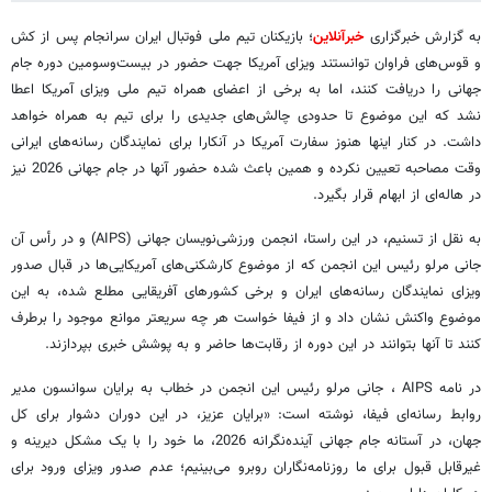
به گزارش خبرگزاری
خبرآنلاین
؛ بازیکنان تیم ملی فوتبال ایران سرانجام پس از کش
و قوس‌های فراوان توانستند ویزای آمریکا جهت حضور در بیست‌وسومین دوره جام
جهانی را دریافت کنند، اما به برخی از اعضای همراه تیم ملی ویزای آمریکا اعطا
نشد که این موضوع تا حدودی چالش‌های جدیدی را برای تیم به همراه خواهد
داشت. در کنار اینها هنوز سفارت آمریکا در آنکارا برای نمایندگان رسانه‌های ایرانی
وقت مصاحبه تعیین نکرده و همین باعث شده حضور آنها در جام جهانی 2026 نیز
در هاله‌ای از ابهام قرار بگیرد.
به نقل از تسنیم، در این راستا، انجمن ورزشی‌نویسان جهانی (AIPS) و در رأس آن
جانی مرلو رئیس این انجمن که از موضوع کارشکنی‌های آمریکایی‌ها در قبال صدور
ویزای نمایندگان رسانه‌های ایران و برخی کشورهای آفریقایی مطلع شده، به این
موضوع واکنش نشان داد و از فیفا خواست هر چه سریعتر موانع موجود را برطرف
کنند تا آنها بتوانند در این دوره از رقابت‌ها حاضر و به پوشش خبری بپردازند.
در نامه‌ AIPS ، جانی مرلو رئیس این انجمن در خطاب به برایان سوانسون مدیر
روابط رسانه‌ای فیفا، نوشته است: «برایان عزیز، در این دوران دشوار برای کل
جهان، در آستانه جام جهانی آینده‌نگرانه 2026، ما خود را با یک مشکل دیرینه و
غیرقابل قبول برای ما روزنامه‌نگاران روبرو می‌بینیم؛ عدم صدور ویزای ورود برای