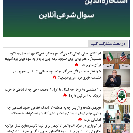
در بحث مشارکت کنید
ابوالفتح: حتی زمانی که می‌گوییم مذاکره نمی‌کنیم، در حال مذاکره
هستیم/ برجام برای ایران معجزه بود/ چون برجام به سود ایران بود آمریکا
از آن خارج شد
شما نظر بدهید/ اگر خبرنگار بودید چه سوالی از رئیس جمهور در
نشست خبری فردا می‌پرسیدید؟
راز دشمنی وزیرخارجه لبنان با ایران / یوسف رجی چه ارتباطی با حزب
نزدیک به اسرائیل دارد؟
«پیمان مکه» و آرایش جدید منطقه / ائتلاف نظامی جدید اسلامی چه
پیامی برای تهران دارد؟ / مثلث ریاض، آنکارا و اسلام‌آباد علیه خلاء
امنیتی غرب
از آب‌بازی در پارک آب‌وآتش تا تجمع برای نیما تکیدو؛«این نسل هرآنچه
حکومتی نیست می‌پسندند»/ الگوهای رسمی دیگر مرجع نیستند/ یقه