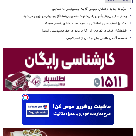
جزئیات جدید از انتقال نجومی گزینه پرسپولیس به نساجی
پاسخ منفی پورعلی‌گنجی به پیشنهاد منصوریان/مدافع پرسپولیس لژیونر می‌شود
عکس| اسطوره‌های استقلال و پرسپولیس در خارج به هم رسیدند!
خط‌ونشان تارتار در تمرین؛ این کار نامردی در حق پرسپولیس است!
تصمیم قطعی طارمی برای جدایی از المپیاکوس