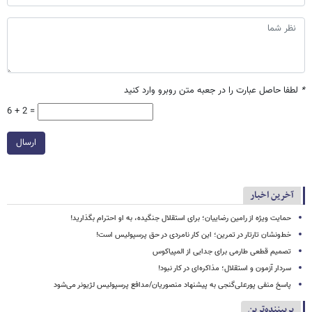
*
لطفا حاصل عبارت را در جعبه متن روبرو وارد کنید
6 + 2 =
ارسال
آخرین اخبار
حمایت ویژه از رامین رضاییان؛ برای استقلال جنگیده، به او احترام بگذارید!
خط‌ونشان تارتار در تمرین؛ این کار نامردی در حق پرسپولیس است!
تصمیم قطعی طارمی برای جدایی از المپیاکوس
سردار آزمون و استقلال؛ مذاکره‌ای در کار نبود!
پاسخ منفی پورعلی‌گنجی به پیشنهاد منصوریان/مدافع پرسپولیس لژیونر می‌شود
پربیننده‌ترین