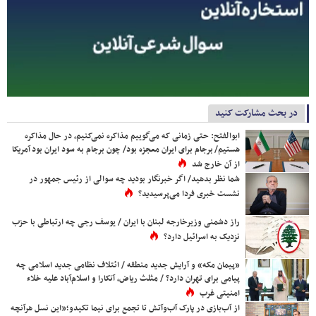
در بحث مشارکت کنید
ابوالفتح: حتی زمانی که می‌گوییم مذاکره نمی‌کنیم، در حال مذاکره
هستیم/ برجام برای ایران معجزه بود/ چون برجام به سود ایران بود آمریکا
از آن خارج شد
شما نظر بدهید/ اگر خبرنگار بودید چه سوالی از رئیس جمهور در
نشست خبری فردا می‌پرسیدید؟
راز دشمنی وزیرخارجه لبنان با ایران / یوسف رجی چه ارتباطی با حزب
نزدیک به اسرائیل دارد؟
«پیمان مکه» و آرایش جدید منطقه / ائتلاف نظامی جدید اسلامی چه
پیامی برای تهران دارد؟ / مثلث ریاض، آنکارا و اسلام‌آباد علیه خلاء
امنیتی غرب
از آب‌بازی در پارک آب‌وآتش تا تجمع برای نیما تکیدو؛«این نسل هرآنچه