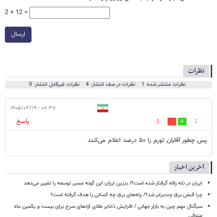
2 + 12 =
ارسال
نظرات
نظرات منتشر شده: 1
نظرات در صف انتشار: 4
نظرات غیرقابل انتشار: 0
۰۸:۳۷ - ۱۴۰۵/۰۳/۱۹
پاسخ
0
2
پس چطور آقایان تورم را ۵۰ درصد اعلام می‌کنند
آخرین اخبار
ایران در تله رفاه گرفتار شده است؟/ بنزین ارزان این گونه مسیر توسعه را تغییر می‌دهد
چرا قبض برق چندبرابر شد؟/ پله‌های برق چه کسانی را هدف گرفته است؟
سیگنال‌ مهم چین به بازار جهانی / افزایش ذخایر طلای اژدهای سرخ برای بیست و یکمین ماه
متوالی