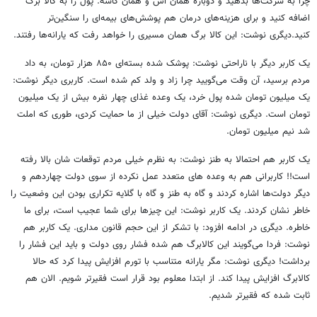
چرا به شرکت‌ها بدهید و دوباره همان آش و همان کاسه. پول را به کالا برگ
اضافه کنید و برای هزینه‌های درمان هم پوشش‌های بیمه‌ای را سنگین‌تر
کنید.دیگری نوشت: این کالا برگ همان مسیری را خواهد رفت که یارانه‌ها رفتند.
یک کاربر دیگر با ناراحتی نوشت: پوشک شده بسته‌ای ۸۵۰ هزار تومان، به داد
مردم برسید، آن وقت می‌گویید چرا زاد و ولد کم شده است. کاربری دیگر نوشت:
یک میلیون تومان شده پول خرد، یک وعده غذای چهار نفره بیش از یک میلیون
تومان است. دیگری نوشت: آقای دولت خیلی از ما حمایت کردی، طوری که املت
شد نیم میلیون تومان.
یک کاربر هم احتمالا به طنز نوشت: به نظرم خیلی مردم توقعات شان بالا رفته
است!! کاربرانی هم به وعده های متعدد عمل نکرده از سوی دولت چهاردهم و
دیگر دولت‌ها اشاره کردند و گاه به طنز و گاه با گلایه تکراری بودن این وضعیت را
خاطر نشان کردند. یک کاربر نوشت: این چیزها برای شما عجیب است، برای ما
خاطره. دیگری در ادامه افزود: با تشکر از این حجم قانون مداری. یک کاربر هم
نوشت: فردا می‌گویند این کالابرگ هم شده فشار روی دولت و باید این فشار را
برداشت! دیگری نوشت: مگر یارانه متناسب با تورم افزایش پیدا کرد که حالا
کالابرگ افزایش پیدا کند. از ابتدا معلوم بود قرار است فقیرتر شویم. الان هم
ثابت شده که فقیرتر شدیم.