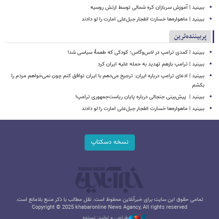
ببینید | آموزش سربازان کره شمالی توسط ارتش روسیه
ببینید | ماهواره‌ها خسارت انفجار جبل‌علی امارت را لو دادند
پربیننده‌ترین
ببینید | کمدی ترامپ در لاس‌وگاس؛ کودکی که طعمۀ سیاسی شد!
ببینید | ترامپ بازهم تهدید به حمله علیه ایران کرد
ببینید | ادعای ترامپ درباره ایران: ترجیح می‌دهم با ایران توافق کنم چون نمی‌خواهم مردم را
بکشم
ببینید | ‏ پیش‌بینی جنجالی درباره پایان ریاست‌جمهوری ترامپ!
ببینید | ماهواره‌ها خسارت انفجار جبل‌علی امارت را لو دادند
نسخه دسکتاپ
تمامی حقوق این سایت برای خبرآنلاین محفوظ است. نقل مطالب با ذکر منبع بلامانع است.
Copyright © 2025 khabaronline News Agancy, All rights reserved
طراحی و تولید: نستوه