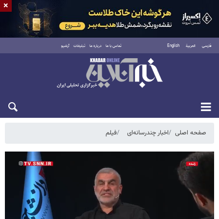
×
فارسی
العربية
English
تماس با ما
درباره ما
تبلیغات
آرشیو
پنجشنبه ۱۵ مرداد ۱۴۰۵
صفحه اصلی
اخبار چندرسانه‌ای
فیلم