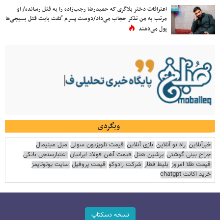
اعترافات دختر بلاگری که حمیدرضا رجب‌زاده را به قتل رسانده/ او
مرتب به من تذکر حجاب می‌داد/دوست پسرم گفت بابت قتل بسیجی‌ها
پول می‌دهند
وبگردی
خبرآنلاین
راه نو آنلاین
بازی آنلاین
قیمت تلویزیون سونی
مبل مینیمال
جراح بینی گوشتی
پرشین هتل
قیمت آهن فولاد ایرانیان
اعتبارسنجی بانکی
قیمت طلا امروز
بلیط قطار
شرکت رادوکو
قیمت پروفیل
سایت یوتوتایمز
خرید اکانت chatgpt
نسخه دسکتاپ