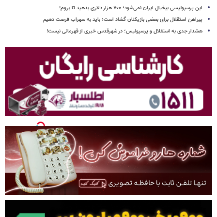
این پرسپولیسی بیخیال ایران نمی‌شود؛ ۷۰۰ هزار دلاری بدهید تا بروم!
پیراهن استقلال برای بعضی بازیکنان گشاد است؛ باید به سهراب فرصت دهیم
هشدار جدی به استقلال و پرسپولیس؛ در شهرقدس خبری از قهرمانی نیست!