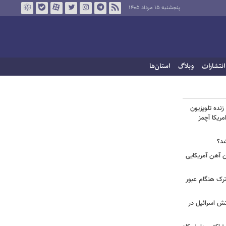
پنجشنبه ۱۵ مرداد ۱۴۰۵
انتشارات
وبلاگ
استان‌ها
زنده تلویزیون
مریکا آچمز
شد؟
| اتفاق عجیب بدلیل برخورد ۴ تن آهن آمریکایی
رک هنگام عبور
تش اسرائیل در