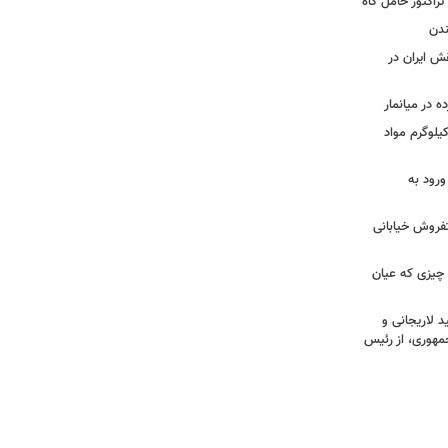
تراکتور حامل کاه
ندن
قش ایران در
 در میانمار
ید | تصاویری از کشف بیش از ۷۰۰ کیلوگرم مواد
ورود به
تفروش خیابانی
 چیزی که عیان
 لاریجانی و
مهوری، از رئیس