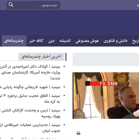
و
ریخ
دانش و فناوری
هوش مصنوعی
اندیشه
دین
کافه خبر
چندرسانه‌ای
آخرین اخبار چندرسانه‌ای
ببینید | کولاک دکتر امیراحمدی در آنتن 
وزارت خارجه آمریکا؛ کارشناسان صدای ا
شدند!
ببینید | شهید لاریجانی چگونه ردیابی 
ببینید 
به کره ماه
ببینید | ترس و وحشت کارکنان کشتی ت
پهپاد روسیه
ببینید | جدیدترین عملیات غیرنظامی ار
جنوب لبنان