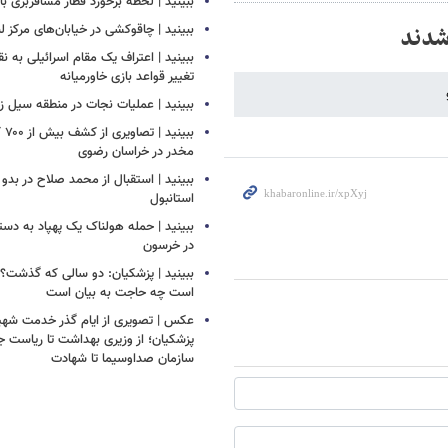
ببینید | لحظه برخورد قطار مسافربری با 
شدند
ببینید | چاقوکشی در خیابان‌های مرکز ل
ببینید | اعتراف یک مقام اسرائیلی به ن
تغییر قواعد بازی خاورمیانه
ببینید | عملیات نجات در منطقه سیل زده
ببین
مخدر در خراسان رضوی
ببینید | استقبال از محمد صلاح در بدو 
استانبول
ببینید | حمله هولناک یک پهپاد به دس
در خرسون
ببینید | پزشکیان: دو سالی که گذشت؟
است چه حاجت به بیان است
عکس | تصویری از ایام گذر خدمت شهید
پزشکیان؛ از وزیری بهداشت تا ریاست ج
سازمان صداوسیما تا شهادت