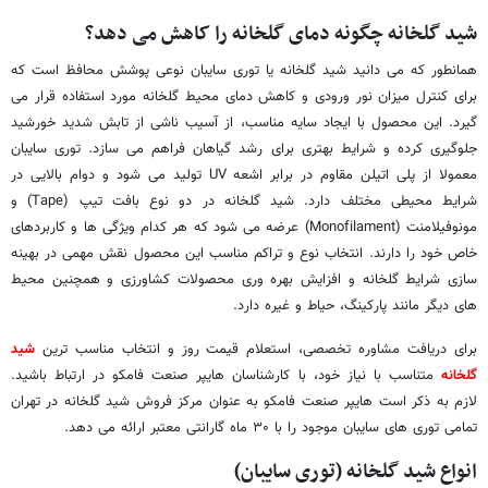
شید گلخانه چگونه دمای گلخانه را کاهش می دهد؟
همانطور که می دانید شید گلخانه یا توری سایبان نوعی پوشش محافظ است که
برای کنترل میزان نور ورودی و کاهش دمای محیط گلخانه مورد استفاده قرار می
گیرد. این محصول با ایجاد سایه مناسب، از آسیب ناشی از تابش شدید خورشید
جلوگیری کرده و شرایط بهتری برای رشد گیاهان فراهم می سازد. توری سایبان
معمولا از پلی اتیلن مقاوم در برابر اشعه UV تولید می شود و دوام بالایی در
شرایط محیطی مختلف دارد. شید گلخانه در دو نوع بافت تیپ (Tape) و
مونوفیلامنت (Monofilament) عرضه می شود که هر کدام ویژگی ها و کاربردهای
خاص خود را دارند. انتخاب نوع و تراکم مناسب این محصول نقش مهمی در بهینه
سازی شرایط گلخانه و افزایش بهره وری محصولات کشاورزی و همچنین محیط
های دیگر مانند پارکینگ، حیاط و غیره دارد.
برای دریافت مشاوره تخصصی، استعلام قیمت روز و انتخاب مناسب ترین
شید
گلخانه
متناسب با نیاز خود، با کارشناسان هایپر صنعت فامکو در ارتباط باشید.
لازم به ذکر است هایپر صنعت فامکو به عنوان مرکز فروش شید گلخانه در تهران
تمامی توری های سایبان موجود را با ۳۰ ماه گارانتی معتبر ارائه می دهد.
انواع شید گلخانه
(
توری سایبان
)