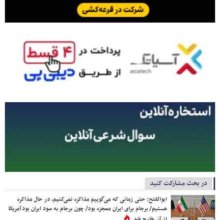
در بحث مشارکت کنید
ابوالفتح: حتی زمانی که می‌گوییم مذاکره نمی‌کنیم، در حال مذاکره
هستیم/ برجام برای ایران معجزه بود/ چون برجام به سود ایران بود آمریکا
از آن خارج شد