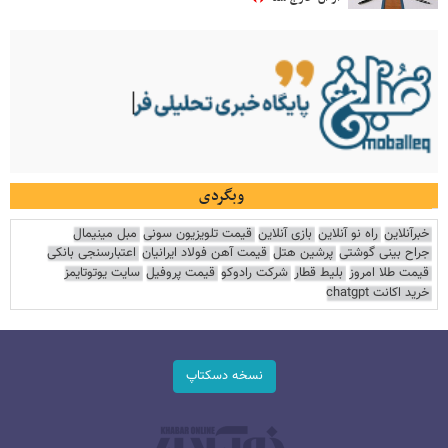
وبگردی
خبرآنلاین
راه نو آنلاین
بازی آنلاین
قیمت تلویزیون سونی
مبل مینیمال
جراح بینی گوشتی
پرشین هتل
قیمت آهن فولاد ایرانیان
اعتبارسنجی بانکی
قیمت طلا امروز
بلیط قطار
شرکت رادوکو
قیمت پروفیل
سایت یوتوتایمز
خرید اکانت chatgpt
نسخه دسکتاپ