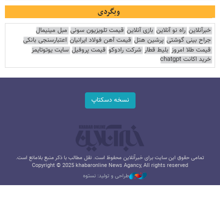
وبگردی
خبرآنلاین
راه نو آنلاین
بازی آنلاین
قیمت تلویزیون سونی
مبل مینیمال
جراح بینی گوشتی
پرشین هتل
قیمت آهن فولاد ایرانیان
اعتبارسنجی بانکی
قیمت طلا امروز
بلیط قطار
شرکت رادوکو
قیمت پروفیل
سایت یوتوتایمز
خرید اکانت chatgpt
نسخه دسکتاپ
تمامی حقوق این سایت برای خبرآنلاین محفوظ است. نقل مطالب با ذکر منبع بلامانع است.
Copyright © 2025 khabaronline News Agancy, All rights reserved
طراحی و تولید: نستوه