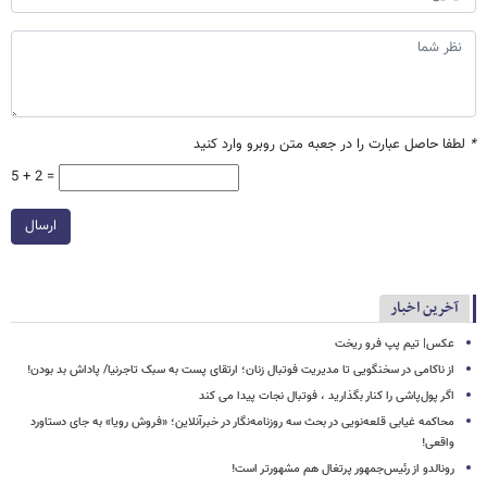
*
لطفا حاصل عبارت را در جعبه متن روبرو وارد کنید
5 + 2 =
ارسال
آخرین اخبار
عکس| تیم پپ فرو ریخت
از ناکامی در سخنگویی تا مدیریت فوتبال زنان؛ ارتقای پست به سبک تاجرنیا/ پاداش بد بودن!
اگر پول‌پاشی را کنار بگذارید ، فوتبال نجات پیدا می کند
محاکمه غیابی قلعه‌نویی در بحث سه روزنامه‌نگار در خبرآنلاین؛ «فروش رویا» به جای دستاورد
واقعی!
رونالدو از رئیس‌جمهور پرتغال هم مشهورتر است!