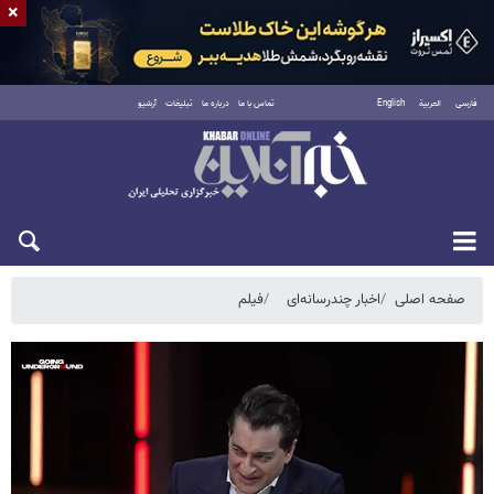
×
فارسی
العربية
English
تماس با ما
درباره ما
تبلیغات
آرشیو
یکشنبه ۱۸ مرداد ۱۴۰۵
صفحه اصلی
اخبار چندرسانه‌ای
فیلم