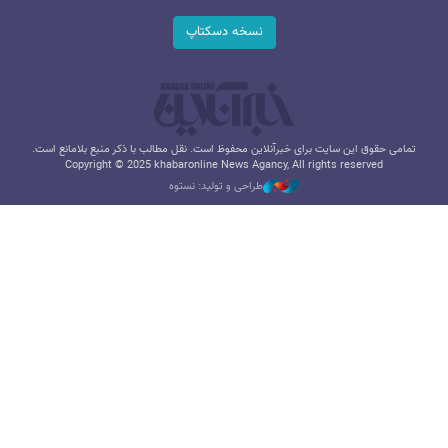
نسخه دسکتاپ
تمامی حقوق این سایت برای خبرآنلاین محفوظ است. نقل مطالب با ذکر منبع بلامانع است.
Copyright © 2025 khabaronline News Agancy, All rights reserved
طراحی و تولید: نستوه