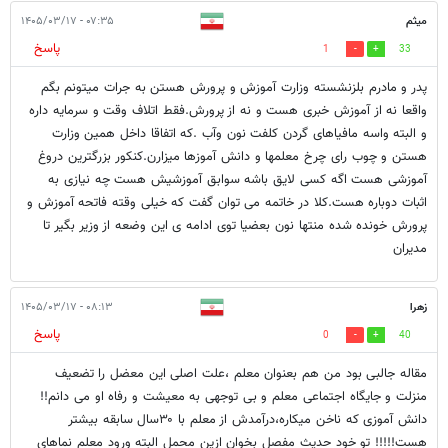
میثم
۰۷:۳۵ - ۱۴۰۵/۰۳/۱۷
پاسخ
1
33
پدر و مادرم بلزنشسته وزارت آموزش و پرورش هستن به جرات میتونم بگم
واقعا نه از آموزش خبری هست و نه از پرورش.فقط اتلاف وقت و سرمایه داره
و البته واسه مافیاهای گردن کلفت نون و‌آب .که اتفاقا داخل همین وزارت
هستن و چوب رای چرخ معلمها و دانش آموزها میزارن.کنکور بزرگترین دروغ
آموزشی هست اگه کسی لایق باشه سوابق آموزشیش هست چه نیازی به
اثبات دوباره هست.کلا در خاتمه می توان گفت که خیلی وقته فاتحه آموزش و
پرورش خونده شده منتها نون بعضیا توی ادامه ی این وضعه از وزیر بگیر تا
مدیران
زهرا
۰۸:۱۳ - ۱۴۰۵/۰۳/۱۷
پاسخ
0
40
مقاله جالبی بود من هم بعنوان معلم ،علت اصلی این معضل را تضعیف
منزلت و جایگاه اجتماعی معلم و بی توجهی به معیشت و رفاه او می دانم!!
دانش آموزی که ناخن میکاره،درآمدش از معلم با ۳۰سال سابقه بیشتر
هست!!!!! تو خود حدیث مفصل بخوان ازین محمل البته ورود معلم نماهای