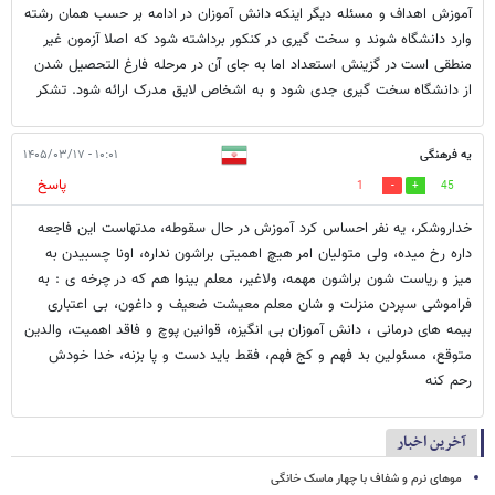
آموزش اهداف و مسئله دیگر اینکه دانش آموزان در ادامه بر حسب همان رشته
وارد دانشگاه شوند و سخت گیری در کنکور برداشته شود که اصلا آزمون غیر
منطقی است در گزینش استعداد اما به جای آن در مرحله فارغ التحصیل شدن
از دانشگاه سخت گیری جدی شود و به اشخاص لایق مدرک ارائه ‌شود. تشکر
یه فرهنگی
۱۰:۰۱ - ۱۴۰۵/۰۳/۱۷
پاسخ
1
45
خداروشکر، یه نفر احساس کرد آموزش در حال سقوطه، مدتهاست این فاجعه
داره رخ میده، ولی متولیان امر هیچ اهمیتی براشون نداره، اونا چسبیدن به
میز و ریاست شون براشون مهمه، ولاغیر، معلم بینوا هم که در چرخه ی : به
فراموشی سپردن منزلت و شان معلم معیشت ضعیف و داغون، بی اعتباری
بیمه های درمانی ، دانش آموزان بی انگیزه، قوانین پوچ و فاقد اهمیت، والدین
متوقع، مسئولین بد فهم و کج فهم، فقط باید دست و پا بزنه، خدا خودش
رحم کنه
آخرین اخبار
موهای نرم و شفاف با چهار ماسک خانگی