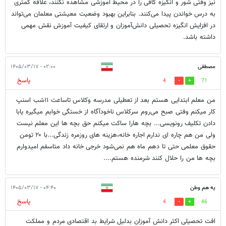
نیز وقتی شور و انگیزه کافی را در محیط آموزشی مشاهده نکنند، علاقه کمتری
به درس خواندن پیدا می‌کنند. بنابراین بهبود وضعیت معیشتی معلمان می‌تواند
در افزایش انگیزه تحصیلی دانش‌آموزان و ارتقای کیفیت آموزش نقش مهمی
داشته باشد.
مصطفی
۰۲:۰۰ - ۱۴۰۵/۰۳/۱۷
پاسخ
4
71
من معلم ابتدایی هستم بعد از تعطیلی مدرسه وکلاس تاساعت ۱۱شب اسنپ
کار میکنم وفتی صبح می‌روم سرکلاس ناخودآگاه از خستگی خوابم میگیره یابا
دادن تکلیف رونویسی... بچه هارا ساکت میکنم حق بچه ها این معلم نیست
ولی من هم چاره ای ندارم اجاره خانه،هزینه های روزمره زندگی...با ۲۰ تومن
حقوق معلمی حتی تا دهم ماه هم نمی‌شود خرجی خانه داد متاسفم امیدوارم
بچه ها من را حلال کنند شرمنده هستم....
یه هم وطن
۰۴:۴۰ - ۱۴۰۵/۰۳/۱۷
پاسخ
4
46
افت تحصیلی اکثر دانش آموزان بدلیل شرایط بد اقتصادی مردم و مملکت