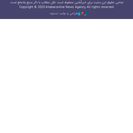
تمامی حقوق این سایت برای خبرآنلاین محفوظ است. نقل مطالب با ذکر منبع بلامانع است.
Copyright © 2025 khabaronline News Agancy, All rights reserved
طراحی و تولید: نستوه