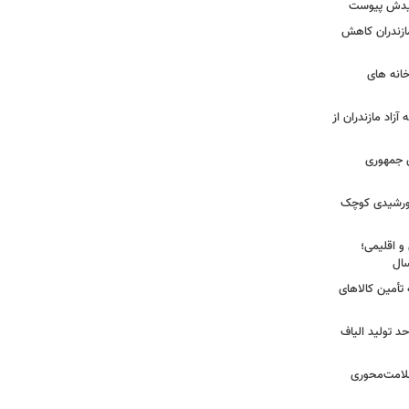
شهیدش پیوست
ازندران کاهش
ودخانه های
آزاد مازندران از
دی جمهوری
 خورشیدی کوچک
و اقلیمی؛
 تأمین کالاهای
د تولید الیاف
سلامت‌محوری