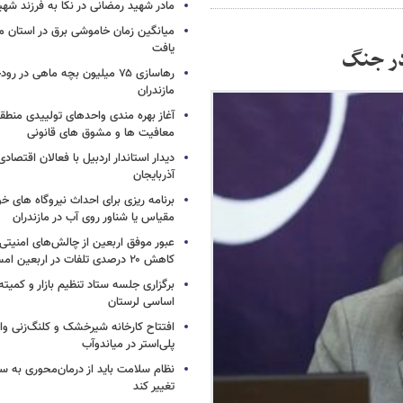
مادر شهید رمضانی در نکا به فرزند 
میانگین زمان خاموشی برق در استان م
یافت
در جنگ
رهاسازی ۷۵ میلیون بچه ماهی در ر
مازندران
آغاز بهره مندی واحدهای تولییدی منطقه 
معافیت ها و مشوق های قانونی
دیدار استاندار اردبیل با فعالان اقتصا
آذربایجان
برنامه ریزی برای احداث نیروگاه های
مقیاس یا شناور روی آب در مازندران
عبور موفق اربعین از چالش‌های امنیتی 
کاهش ۲۰ درصدی تلفات در اربعین امسال
برگزاری جلسه ستاد تنظیم بازار و کمیته
اساسی لرستان
افتتاح کارخانه شیرخشک و کلنگ‌زنی واح
پلی‌استر در میاندوآب
نظام سلامت باید از درمان‌محوری به 
تغییر کند