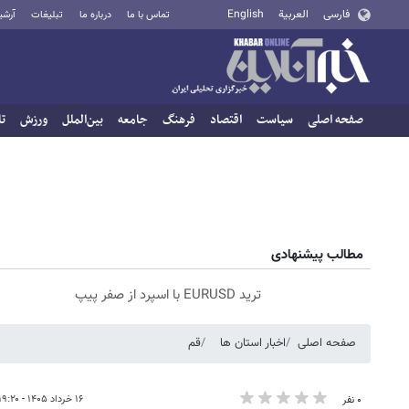
فارسی
العربية
English
تماس با ما
درباره ما
تبلیغات
آرشی
صفحه اصلی
سیاست
اقتصاد
فرهنگ
جامعه
بین‌الملل
ورزش
تا
مطالب پیشنهادی
ترید EURUSD با اسپرد از صفر پیپ
صفحه اصلی
اخبار استان ها
قم
۱۶ خرداد ۱۴۰۵ - ۱۹:۲۰
۰ نفر