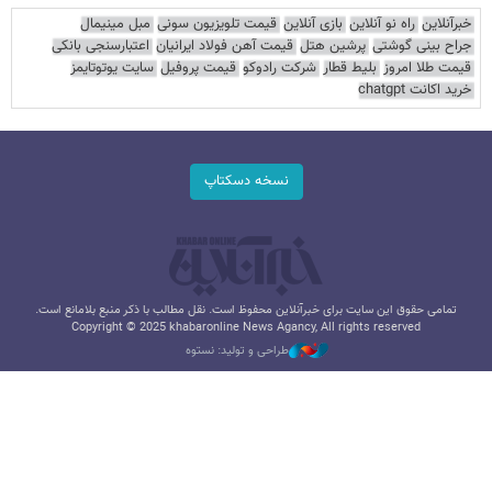
خبرآنلاین
راه نو آنلاین
بازی آنلاین
قیمت تلویزیون سونی
مبل مینیمال
جراح بینی گوشتی
پرشین هتل
قیمت آهن فولاد ایرانیان
اعتبارسنجی بانکی
قیمت طلا امروز
بلیط قطار
شرکت رادوکو
قیمت پروفیل
سایت یوتوتایمز
خرید اکانت chatgpt
نسخه دسکتاپ
تمامی حقوق این سایت برای خبرآنلاین محفوظ است. نقل مطالب با ذکر منبع بلامانع است.
Copyright © 2025 khabaronline News Agancy, All rights reserved
طراحی و تولید: نستوه