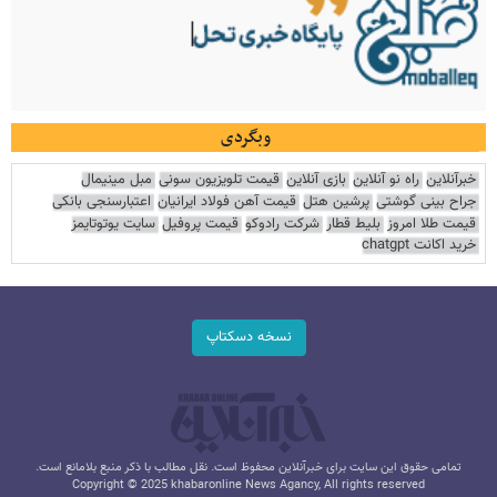
وبگردی
خبرآنلاین
راه نو آنلاین
بازی آنلاین
قیمت تلویزیون سونی
مبل مینیمال
جراح بینی گوشتی
پرشین هتل
قیمت آهن فولاد ایرانیان
اعتبارسنجی بانکی
قیمت طلا امروز
بلیط قطار
شرکت رادوکو
قیمت پروفیل
سایت یوتوتایمز
خرید اکانت chatgpt
نسخه دسکتاپ
تمامی حقوق این سایت برای خبرآنلاین محفوظ است. نقل مطالب با ذکر منبع بلامانع است.
Copyright © 2025 khabaronline News Agancy, All rights reserved