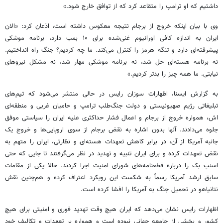
داشتیم که او ترامپ را متقاعد کرد که از توافق خارج شود.»
وی با بیان اینکه خروج از برجام نتیجه معکوس داشته است، اذعان کرد: «الان
ایران به اندازه کافی اورانیوم غنی‌شده برای ۱۰ بمب دارد، برنامه موشکی
پیشرفته‌ای دارد و تنگه هرمز را کنترل می‌کند. ما چه کردیم؟ جنگ راه انداختیم.
نه برنامه هسته‌ای حل شد، نه برنامه موشکی مهار شد، نه مشکل نیروهای
نیابتی. ما همه چیز را بدتر کردیم.»
به گزارش ایسنا، اظهارات سوزان رایس در حالی منتشر می‌شود که تیم‌های
تبلیغاتی رژیم صهیونیستی و دولت‌ جنگ‌طلب ترامپ و حامیان غربی و منطقه‌ای
اش، همواره خروج از برجام و اعمال فشار حداکثری علیه ایران را سیاستی موفق
جلوه می‌دادند. آنها بدون اشاره به نقض برجام از سوی اروپایی‌ها و خروج یک
جانبه آمریکا از آن، در برابر کاهش تعهدات هسته‌ای و نظارتی، ایران را متهم به
نقض تعهدات کرده و برای ایران تنبیه و تهدید در نظر می‌گرفتند تا جایی که حتی
اسنپ بک را درباره قطعنامه‌های شورای امنیت اجرا کردند. حالا یکی از مقامات
سابق ارشد آمریکا رسماً به شکست این رویکرد اعتراف کرده و هم‌چنین نقش
نتانیاهو در تحمیل جنگ به آمریکا را افشا کرده است.
اظهارات رایس نشان می‌دهد که ایران هیچ وقت تهدید فوری و امنیتی برای هیچ
کشور و بخشی از جامعه جهانی نبوده است و همواره بر تعهدات و تکالیف خود