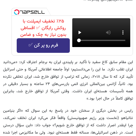
٪۲۵ تخفیف ایمپلنت با
روکش رایگان ✅ اقساطی
بدون نیاز به چک و ضامن
فرم رو پر کن ✅
این مقام سابق کاخ سفید با تأکید بر پایبندی ایران به برجام اعتراف کرد: «می‌دانید
ایران تقلب نکرد. ما این را می‌دانستیم؛ اولاً جامعه اطلاعاتی آمریکا و حتی اسرائیل
تأیید کرد که تا سال ۲۰۱۸، زمانی که ترامپ از توافق خارج شد، ایران تخلفی نکرده
بود. ثانیاً، آژانس بین‌المللی انرژی اتمی بازرسی‌های ۲۴ ساعته و بسیار دقیقی در
همه تأسیسات هسته‌ای ایران داشت. وقتی آمریکا از توافق خارج شد، بنابراین
توافق کاملاً در حال اجرا بود.»
رایس در بخش دیگری از سخنان خود در پاسخ به این سوال که «اگر بنیامین
نتانیاهو (نخست وزیر رژیم صهیونیستی) واقعاً فکر می‌کرد ایران تخلف نمی‌کند،
چرا اینقدر اصرار داشت که از توافق خارج شویم؟» جواب داد: «این سؤال درستی
است. در ذهن اسرائیلی‌ها، مساله فقط هسته‌ای نبود. ولی ما مکانیزمی اجرا شده