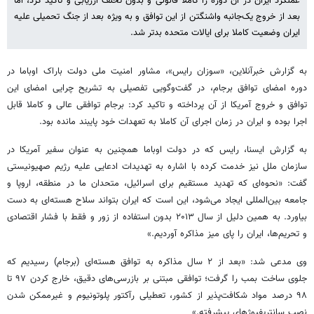
عملکرد ایران در آن دوره را کاملاً قانونی و بدون تخلف ارزیابی و تاکید کرد، اما
بعد از خروج یک‌جانبه واشنگتن از این توافق و به ویژه بعد از جنگ تحمیلی علیه
ایران وضعیت کاملا برای ایالات متحده بدتر شد.
به گزارش خبرآنلاین، «سوزان رایس»، مشاور امنیت ملی دولت باراک اوباما در
دوره امضای توافق برجام، در گفت‌وگویی تفصیلی به تشریح چرایی امضای این
توافق و خروج آمریکا از آن پرداخته و تاکید کرد: برجام توافقی عالی و کاملا قابل
اجرا بوده و ایران در زمان اجرای آن کاملا به تعهدات خود پایبند مانده بود.
به گزارش ایسنا، رایس که در دولت اوباما همچنین به عنوان سفیر آمریکا در
سازمان ملل نیز خدمت کرده با اشاره به تهدیدات ادعایی علیه رژیم صهیونیستی
گفت: «نحوه‌ای که تهدید مستقیم برای اسرائیل، متحدان ما در منطقه، اروپا و
جامعه بین‌المللی ایجاد می‌شود، این است که ایران بتواند سلاح هسته‌ای به دست
بیاورد. به همین دلیل از سال ۲۰۱۳ بدون استفاده از زور و فقط با فشار اقتصادی
و تحریم‌ها، ایران را پای میز مذاکره آوردیم.»
وی مدعی شد: «بعد از ۲ سال مذاکره به توافق هسته‌ای (برجام) رسیدیم که
جلوی ساخت بمب را گرفت؛ توافقی مبتنی بر بازرسی‌های دقیق، خارج کردن ۹۷ تا
۹۸ درصد مواد شکافت‌پذیر از کشور، تعطیلی رآکتور پلوتونیوم و غیرممکن شدن
نصب سانتریفیوژهای پیشرفته.»