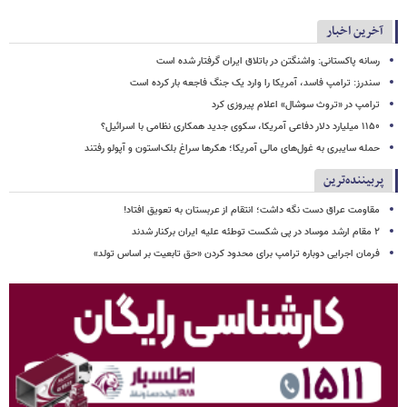
آخرین اخبار
رسانه پاکستانی: واشنگتن در باتلاق ایران گرفتار شده است
سندرز: ترامپ فاسد، آمریکا را وارد یک جنگ فاجعه بار کرده است
ترامپ در «تروث سوشال» اعلام پیروزی کرد
۱۱۵۰ میلیارد دلار دفاعی آمریکا، سکوی جدید همکاری نظامی با اسرائیل؟
حمله سایبری به غول‌های مالی آمریکا؛ هکرها سراغ بلک‌استون و آپولو رفتند
پربیننده‌ترین
مقاومت عراق دست نگه داشت؛ انتقام از عربستان به تعویق افتاد!
۲ مقام‌ ارشد موساد در پی شکست توطئه علیه ایران برکنار شدند
فرمان اجرایی دوباره ترامپ برای محدود کردن «حق تابعیت بر اساس تولد»