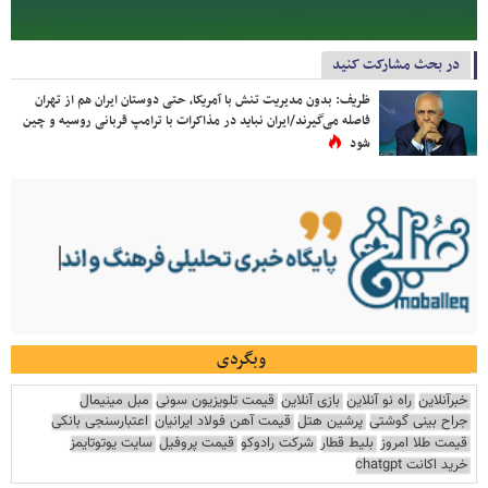
در بحث مشارکت کنید
ظریف: بدون مدیریت تنش با آمریکا، حتی دوستان ایران هم از تهران
فاصله می‌گیرند/ایران نباید در مذاکرات با ترامپ قربانی روسیه و چین
شود
وبگردی
خبرآنلاین
راه نو آنلاین
بازی آنلاین
قیمت تلویزیون سونی
مبل مینیمال
جراح بینی گوشتی
پرشین هتل
قیمت آهن فولاد ایرانیان
اعتبارسنجی بانکی
قیمت طلا امروز
بلیط قطار
شرکت رادوکو
قیمت پروفیل
سایت یوتوتایمز
خرید اکانت chatgpt