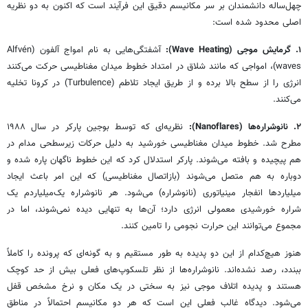
چهل‌ساله دانشمندان بر سر مکانیسم دقیق این فرآیند است که اکنون به دو نظریه
اصلی محدود شده است:
۱. گرمایش موجی (Wave Heating):
آشفتگی‌هایی به نام امواج آلفون (Alfvén
waves)، امواجی که مانند شلاق در امتداد خطوط میدان مغناطیسی حرکت می‌کنند
انرژی را از سطح بالا برده و از طریق ایجاد تلاطم (Turbulence) در کرونا تخلیه
می‌کنند.
۲. نانوشراره‌ها (Nanoflares):
نظریه‌ای که توسط بوجین پارکر در سال ۱۹۸۸
مطرح شد. خطوط میدان مغناطیسی خورشید به دلیل حرکات زیرسطحی مدام در
هم پیچیده و بافته می‌شوند. پارکر استدلال کرد که این خطوط ناگهان پاره شده و
دوباره به هم متصل می‌شوند (بازاتصال مغناطیسی) که این امر باعث ایجاد
میلیاردها انفجار مینیاتوری (نانوشراره) می‌شود. هر نانوشراره یک‌میلیاردم یک
شراره خورشیدی معمولی انرژی دارد؛ آن‌ها به تنهایی دیده نمی‌شوند، اما در
مجموع می‌توانند این حرارت نجومی را تامین کنند.
هنوز هیچ‌کدام از این دو پدیده به طور مستقیم و به گونه‌ای که پرونده را کاملاً
ببندد، رصد نشده‌اند. نانوشراره‌ها از نظر تلسکوپ‌های فعلی بیش از حد کوچک
هستند و پدیده اتلاف موجی نیز به سختی در یک مکان و نرخ مشخص قفل
می‌شود. دیدگاه غالب فعلی این است که هر دو مکانیسم احتمالاً در مناطق