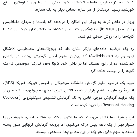
۲۰۲۴ به نزدیک‌ترین فاصله ثبت‌شده خود یعنی ۶.۱ میلیون کیلومتری سطح
خورشید رسید؛ نزدیک‌تر از هر سازه انسانی دیگر به یک ستاره.
پرواز در داخل کرونا به پارکر این امکان را می‌دهد که پلاسما و میدان مغناطیسی
را در محل (In situ) اندازه‌گیری کند. این داده‌ها به دانشمندان کمک می‌کند تا
گزینه‌ها را به روش حذفی کم کنند:
رد یک فرضیه: داده‌های پارکر نشان داد که پیچ‌وتاب‌های مغناطیسی S-شکل
(موسوم به Switchbacks) که پیش‌تر متهم اصلی گرمایش بودند، در بادهای
خورشیدی دورتر رایج هستند اما در داخل خود کرونا وجود ندارند؛ موضوعی که یک
گزینه را از لیست حذف کرد.
تایید یک فرضیه: طبق گزارش دانشگاه میشیگان و انجمن فیزیک آمریکا (APS)،
اندازه‌گیری‌های مستقیم پارکر از نحوه انتقال انرژی امواج به پروتون‌ها، شواهدی از
یک فرآیند گرمایش موجی خاص به نام گرمایش تشدیدی سیکلوترونی (Cyclotron
Resonant Heating) را تایید کرده است.
این پیشرفت‌ها نشان می‌دهند که ما اکنون مکانیسم شتاب بادهای خورشیدی را
بسیار بهتر از یک دهه پیش درک می‌کنیم، اما پرونده گرمایش کرونایی هنوز بسته
نشده و سهم دقیق هر یک از این مکانیزم‌ها مشخص نیست.