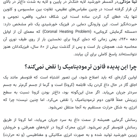
تینا مزدکی_
در اتمسفر خورشید لایه خنک‌تر در پایین و لایه به شدت داغ‌تر در بالای
آن قرار گرفته است؛ در چنین مقیاس‌های عظیمی، تفاوت بین سلسیوس و کلوین
تنها یک خطای گرد کردن ساده است؛ این شکاف دمایی، واقعی، نجومی و
حیرت‌انگیز است. این وارونگی دمایی در فیزیک خورشیدی یک نام مشخص دارد:
«مسئله گرمایش کرونایی» (Coronal Heating Problem) که معمای آن از اوایل
دهه ۱۹۴۰، یعنی زمانی که دمای کرونا برای نخستین بار از روی طیف نوری آن
محاسبه شد، همچنان باز است و پس از گذشت بیش از ۸۰ سال، فیزیکدانان هنوز
نتوانسته‌اند پاسخ کاملی برای آن بیابند.
چرا این پدیده قانون ترمودینامیک را نقض نمی‌کند؟
اولین گزاره‌ای که باید اصلاح شود، این تصور اشتباه است که فتوسفر مانند یک
اجاق گاز در حال داغ کردن یک قابلمه (کرونا) است و گرما از جسم گرم‌تر به جسم
سردتر جریان می‌یابد. اگر مدل این‌گونه بود، داغ‌تر بودن کرونا نسبت به سطح
زیرینش عملاً قانون دوم ترمودینامیک را نقض می‌کرد. اما چنین نیست؛ چرا که
انرژی به شکل حرارت مستقیم به آنجا منتقل نمی‌شود.
رسانش گرمایی همیشه از سمت داغ به سرد جریان می‌یابد، اما کرونا از طریق
رسانشِ فتوسفر گرم نمی‌شود. انرژی محرک کرونا در لایه‌های همرفتی و خروشان
زیرین خورشید تولید شده و به صورت انرژی مکانیکی و مغناطیسی (و نه حرارت)