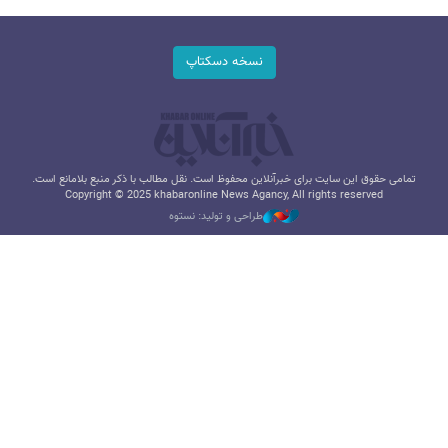
نسخه دسکتاپ
تمامی حقوق این سایت برای خبرآنلاین محفوظ است. نقل مطالب با ذکر منبع بلامانع است.
Copyright © 2025 khabaronline News Agancy, All rights reserved
طراحی و تولید: نستوه