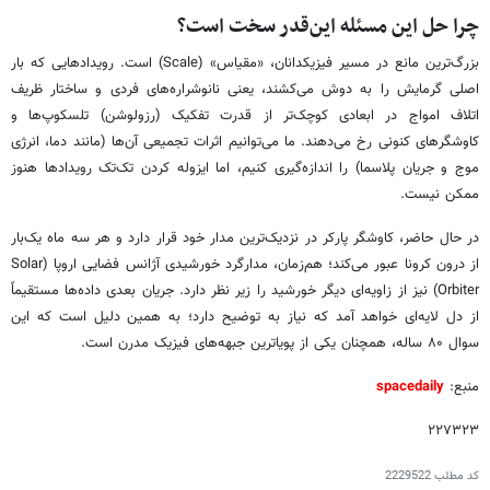
چرا حل این مسئله این‌قدر سخت است؟
بزرگ‌ترین مانع در مسیر فیزیکدانان، «مقیاس» (Scale) است. رویدادهایی که بار
اصلی گرمایش را به دوش می‌کشند، یعنی نانوشراره‌های فردی و ساختار ظریف
اتلاف امواج در ابعادی کوچک‌تر از قدرت تفکیک (رزولوشن) تلسکوپ‌ها و
کاوشگرهای کنونی رخ می‌دهند. ما می‌توانیم اثرات تجمیعی آن‌ها (مانند دما، انرژی
موج و جریان پلاسما) را اندازه‌گیری کنیم، اما ایزوله کردن تک‌تک رویدادها هنوز
ممکن نیست.
در حال حاضر، کاوشگر پارکر در نزدیک‌ترین مدار خود قرار دارد و هر سه ماه یک‌بار
از درون کرونا عبور می‌کند؛ هم‌زمان، مدارگرد خورشیدی آژانس فضایی اروپا (Solar
Orbiter) نیز از زاویه‌ای دیگر خورشید را زیر نظر دارد. جریان بعدی داده‌ها مستقیماً
از دل لایه‌ای خواهد آمد که نیاز به توضیح دارد؛ به همین دلیل است که این
سوال ۸۰ ساله، همچنان یکی از پویاترین جبهه‌های فیزیک مدرن است.
منبع:
spacedaily
۲۲۷۳۲۳
کد مطلب
2229522