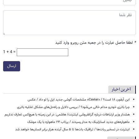
*
لطفا حاصل عبارت را در جعبه متن روبرو وارد کنید
1 + 4 =
ارسال
آخرین اخبار
این آیفون ۱۸ است؟ / «Caviar» مشخصات گوشی جدید اپل را لو داد / عکس
چرا باتری خودرو مدام خالی می‌شود؟ / بررسی دلایل و راه‌حل‌های مشکل تخلیه باتری
هشدار وزیر ارتباطات درباره گرانفروشی اینترنت/ هاشمی: در این زمینه با هیچ‌کس تعارف نداریم
ماهواره‌های جدید استارلینک به مدار رسیدند / پرتاب ۲۴ ماهواره با یک موشک
اینترنت در تسخیر ربات‌ها / ترافیک بات‌ها تا ۵ سال آینده هزار برابر انسان‌ها خواهد شد