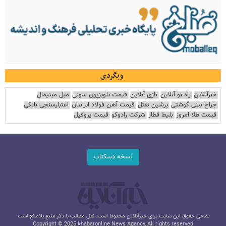
وبگردی
خبرآنلاین
راه نو آنلاین
بازی آنلاین
قیمت تلویزیون سونی
مبل مینیمال
جراح بینی گوشتی
پرشین هتل
قیمت آهن فولاد ایرانیان
اعتبارسنجی بانکی
قیمت طلا امروز
بلیط قطار
شرکت رادوکو
قیمت پروفیل
نسخه دسکتاپ
تمامی حقوق این سایت برای خبرآنلاین محفوظ است. نقل مطالب با ذکر منبع بلامانع است.
Copyright © 2025 khabaronline News Agancy, All rights reserved