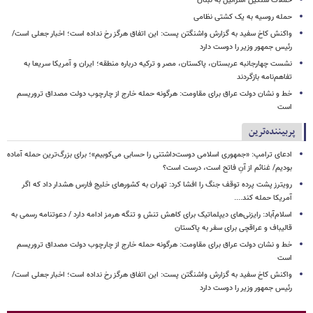
حملات سنگین اسرائیل به لبنان
حمله روسیه به یک کشتی نظامی
واکنش کاخ سفید به گزارش واشنگتن پست: این اتفاق هرگز رخ نداده است؛ اخبار جعلی است/
رئیس جمهور وزیر را دوست دارد
نشست چهارجانبه عربستان، پاکستان، مصر و ترکیه درباره منطقه؛ ایران و آمریکا سریعا به
تفاهم‌نامه بازگردند
خط و نشان دولت عراق برای مقاومت: هرگونه حمله خارج از چارچوب دولت مصداق تروریسم
است
پربیننده‌ترین
ادعای ترامپ: «جمهوری اسلامی دوست‌داشتنی را حسابی می‌کوبیم»؛ برای بزرگ‌ترین حمله آماده
بودیم/ غنائم از آنِ فاتح است، درست است؟
رویترز پشت پرده توقف جنگ را افشا کرد: تهران به کشورهای خلیج فارس هشدار داد که اگر
آمریکا حمله کند....
اسلام‌آباد: رایزنی‌های دیپلماتیک برای کاهش تنش و تنگه هرمز ادامه دارد / دعوتنامه رسمی به
قالیباف و عراقچی برای سفر به پاکستان
خط و نشان دولت عراق برای مقاومت: هرگونه حمله خارج از چارچوب دولت مصداق تروریسم
است
واکنش کاخ سفید به گزارش واشنگتن پست: این اتفاق هرگز رخ نداده است؛ اخبار جعلی است/
رئیس جمهور وزیر را دوست دارد