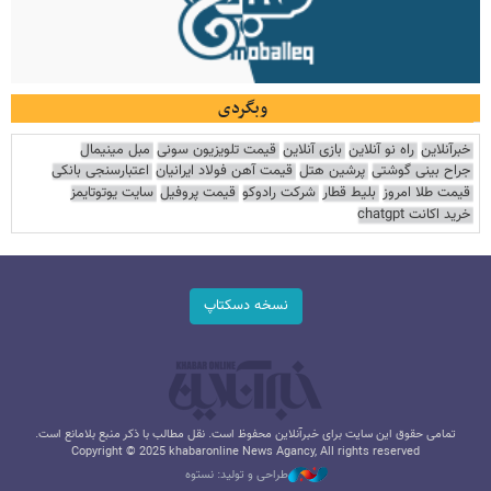
وبگردی
خبرآنلاین
راه نو آنلاین
بازی آنلاین
قیمت تلویزیون سونی
مبل مینیمال
جراح بینی گوشتی
پرشین هتل
قیمت آهن فولاد ایرانیان
اعتبارسنجی بانکی
قیمت طلا امروز
بلیط قطار
شرکت رادوکو
قیمت پروفیل
سایت یوتوتایمز
خرید اکانت chatgpt
نسخه دسکتاپ
تمامی حقوق این سایت برای خبرآنلاین محفوظ است. نقل مطالب با ذکر منبع بلامانع است.
Copyright © 2025 khabaronline News Agancy, All rights reserved
طراحی و تولید: نستوه