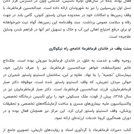
فعال بوده، بلکه در سال‌های اولیه تأسیس، خدماتی چون در دسترس قرار دادن
نسل اول پنی‌سیلین را نیز به شهروندان ارائه داده است. عبدالحسین فرمانفرما، با
وقف زمین‌ها و امکانات خود در محدوده میدان پاستور کنونی، گامی بلند در جهت
رفاه و سلامت عمومی برداشت. سند وقف‌نامه این زمین‌ها، گواه نیت خیرخواهانه
او برای «رفع احتیاج اهالی این آب و خاک و تسهیل امر آنها در فراهم شدن وسایل
علاجیه» است.
سنت وقف در خاندان فرمانفرما؛ ادامه‌ی راه نیکوکاری
روحیه وقف و خدمت به خلق، در خاندان فرمانفرما موروثی بوده است. ملک‌تاج
خانم نجم‌السلطنه، خواهر عبدالحسین فرمانفرما، نیز با صرف دارایی خود،
بیمارستان "نجمیه" را بنا نهاد. علاوه بر این، ساختمان انستیتو پاستور شمیران در
حوالی میدان تجریش، که وقف انستیتو پاستور شده است، موقوفه دکتر صبار
فرمانفرماییان، فرزند عبدالحسین فرمانفرما، است. دکتر صبار فرمانفرماییان نیز در
سال ۱۳۸۵، پیش از فوت، ملک مسکونی خود را برای تأسیس درمانگاه تخصصی،
واکسیناسیون علیه بیماری‌های مسری و ساخت آزمایشگاه‌های تخصصی و تحقیقات
پزشکی، وقف انستیتو پاستور ایران کرد. این مرکز نیز همچنان فعال بوده و در
دوران همه‌گیری کرونا خدمات ارزنده‌ای ارائه نمود.
کتاب «میراث فرمانفرما» با گردآوری اسناد و روایت‌های تاریخی، تصویری جامع از