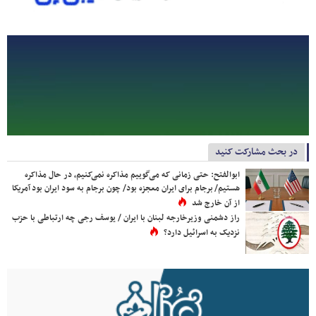
در بحث مشارکت کنید
ابوالفتح: حتی زمانی که می‌گوییم مذاکره نمی‌کنیم، در حال مذاکره
هستیم/ برجام برای ایران معجزه بود/ چون برجام به سود ایران بود آمریکا
از آن خارج شد
راز دشمنی وزیرخارجه لبنان با ایران / یوسف رجی چه ارتباطی با حزب
نزدیک به اسرائیل دارد؟